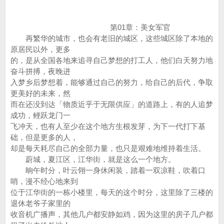
第01章：美女军官
再繁华的城市，也会有老旧的城区，这些城区除了本地的
原居民以外，更多
的，是从全国各地来追寻自己梦想的打工人，他们白天努力地
奋斗拼搏，夜晚进
入梦乡后梦想着，能够通过自己的努力，给自己的后代，争取
更美好的未来，然
而在还没到达「物质近乎于无限供应」的道路上，有的人追梦
成功，鲤跃龙门一
飞冲天，也有人至少在这个地方生根发芽，为下一代打下基
础，但是更多的人，
却是每天耗尽自己的全部力量，也只是艰难地维持着生活。
蔚城，夏江区，江华街，就是这么一个地方。
晌午时分，叶云翎一身休闲装，踏着一双凉鞋，吹着口
哨，漫不经心地来到
位于江华街的一栋小楼里，每天的这个时分，这里除了三楼的
退休老爷子家里的
收音机广播声，其他几户都安静如鸡，因为这里的房子几户都