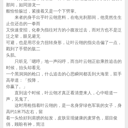
那间，如同游龙一
般恰恰躲过，紧接着又是一个下劈掌。
来者的身手出乎叶云翎意料，在电光刹那间，他竟然生生
止住还击的一拳而
又快速变招，化拳为指往对方的小腹攻过去，而对方也不是泛
泛之辈，眼见避无
可避，也是用尽全力扭转身形，让叶云翎的指尖击偏了一点，
戳到了手臂的肱二
头肌。
只听见「嗯哼」地一声闷哼，而当叶云翎正欲乘胜追击的
时候，抬头却看见
一个黑洞洞的枪口，什么追击的心思瞬间都丢到大海里，双手
高举道：「投降，
你赢了。」
直到这个时候，叶云翎才真正看清楚来人，心中暗道一
声，见鬼了。
这时用枪指着叶云翎的，是一名身穿绿色军装的女子，身
高约1米75左右，留
着一头恰好到肩膀的短发，皮肤呈现健康的麦芽色，眉目俊
俏，顾盼有神，简洁