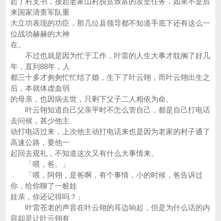
起了村支书，接起老家山村脱贫致富的攻坚任务，如果不是后
来国家清查军队重
大立功表现的功臣，那几位县领导都不知道手底下还有这么一
位战功赫赫的大神
在。
不过也就是因为忙于工作，叶雷的人生大事才耽搁了好几
年，直到88年，人
都三十多才匆匆忙忙结了婚，生下了叶云翎，而叶云翎出生之
后，本就体虚血弱
的母亲，也因病去世，只剩下父子二人相依为命。
叶云翎知道自己父亲平时不怎么管自己，都是自己打电话
去问候，甚少他主
动打电话过来，上次他主动打电话来也是因为老家的村子通了
高速公路，要他一
起回去观礼，不知道这次又有什么大事情来。
「喂，爸。」
「喂，阿翎，是爸啊，有个事情，小的时候，爸告诉过
你，给你聊了一桩娃
娃亲，你还记得吗？」
叶雷苍老的声音在叶云翎的耳边响起，但是为什么话的内
容却是让叶云翎有