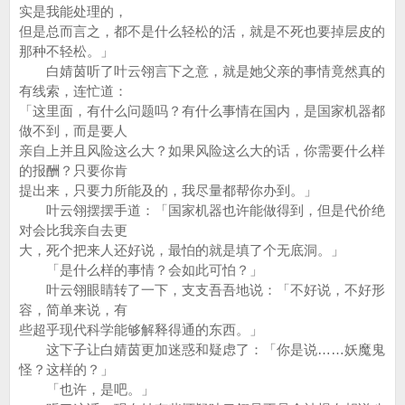
实是我能处理的，
但是总而言之，都不是什么轻松的活，就是不死也要掉层皮的
那种不轻松。」
白婧茵听了叶云翎言下之意，就是她父亲的事情竟然真的
有线索，连忙道：
「这里面，有什么问题吗？有什么事情在国内，是国家机器都
做不到，而是要人
亲自上并且风险这么大？如果风险这么大的话，你需要什么样
的报酬？只要你肯
提出来，只要力所能及的，我尽量都帮你办到。」
叶云翎摆摆手道：「国家机器也许能做得到，但是代价绝
对会比我亲自去更
大，死个把来人还好说，最怕的就是填了个无底洞。」
「是什么样的事情？会如此可怕？」
叶云翎眼睛转了一下，支支吾吾地说：「不好说，不好形
容，简单来说，有
些超乎现代科学能够解释得通的东西。」
这下子让白婧茵更加迷惑和疑虑了：「你是说……妖魔鬼
怪？这样的？」
「也许，是吧。」