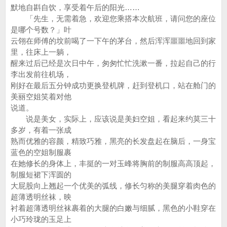
默地自斟自饮，享受着午后的阳光……
「先生，无需着急，欢迎您乘搭本次航班，请问您的座位
是哪个号数？」叶
云翎在师傅的坟前喝了一下午的茅台，然后浑浑噩噩地回到家
里，往床上一躺，
醒来过后已经是次日中午，匆匆忙忙洗漱一番，拉起自己的行
李出发前往机场，
刚好在最后五分钟成功更换登机牌，赶到登机口，站在舱门的
美丽空姐笑着对他
说道。
说是美女，实际上，应该说是美妇空姐，看起来约莫三十
多岁，有着一张成
熟而优雅的容颜，精致巧雅，黑亮的长发盘起在脑后，一身宝
蓝色的空姐制服裹
在她修长的身体上，丰挺的一对玉峰将胸前的制服高高顶起，
制服短裙下浑圆的
大屁股向上翘起一个优美的弧线，修长匀称的美腿穿着肉色的
超薄透明丝袜，映
衬着超薄透明丝袜裹着的大腿的白嫩与细腻，黑色的小鞋穿在
小巧玲珑的玉足上