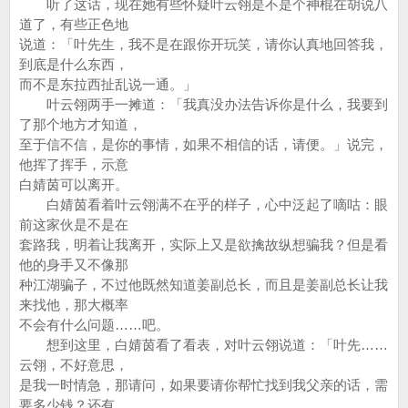
听了这话，现在她有些怀疑叶云翎是不是个神棍在胡说八
道了，有些正色地
说道：「叶先生，我不是在跟你开玩笑，请你认真地回答我，
到底是什么东西，
而不是东拉西扯乱说一通。」
叶云翎两手一摊道：「我真没办法告诉你是什么，我要到
了那个地方才知道，
至于信不信，是你的事情，如果不相信的话，请便。」说完，
他挥了挥手，示意
白婧茵可以离开。
白婧茵看着叶云翎满不在乎的样子，心中泛起了嘀咕：眼
前这家伙是不是在
套路我，明着让我离开，实际上又是欲擒故纵想骗我？但是看
他的身手又不像那
种江湖骗子，不过他既然知道姜副总长，而且是姜副总长让我
来找他，那大概率
不会有什么问题……吧。
想到这里，白婧茵看了看表，对叶云翎说道：「叶先……
云翎，不好意思，
是我一时情急，那请问，如果要请你帮忙找到我父亲的话，需
要多少钱？还有，