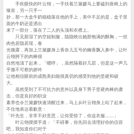
手疾眼快的叶云翎，一手扶着兰黛媛马上要磕到座椅上的
臻首，另一只手一
抄，那一大盒牛奶稳稳落在他的手上，美中不足的是，盒子里
面的牛奶还是洒出
来了一部分，落在了二人的头顶和衣襟上。
只见那湿了的空姐制服，隐隐映出她那饱满的酥胸，一丝
肉色若隐若现，春
光微露，再加上兰黛媛身上香奈儿五号的幽香飘入鼻中，让叶
云翎胯下的肉棒很
自然地顶了起来，「嗯哼」，虽然隔着好几层，但是这一声几
乎微不可察的娇吟
让他相信眼前的成熟美妇能很真切的感受到他的坚硬和硕
大。
虽然受到了不可抗力的意外以及身下男子坚硬肉棒的袭
击，但是良好的职业
素养也令兰黛媛快速清醒过来，马上从叶云翎身上站了起来，
不住地表达着歉意：
「叶先生，非常不好意思，让你受惊了，你这衣服……」
叶云翎摆摆手道：「不碍事，你先回去清理好你的仪容
吧，我知道你们对于