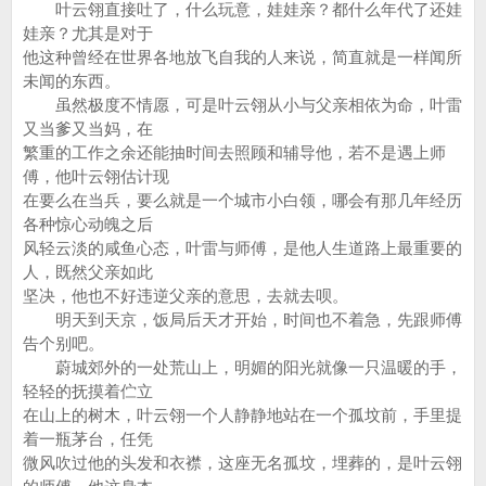
叶云翎直接吐了，什么玩意，娃娃亲？都什么年代了还娃
娃亲？尤其是对于
他这种曾经在世界各地放飞自我的人来说，简直就是一样闻所
未闻的东西。
虽然极度不情愿，可是叶云翎从小与父亲相依为命，叶雷
又当爹又当妈，在
繁重的工作之余还能抽时间去照顾和辅导他，若不是遇上师
傅，他叶云翎估计现
在要么在当兵，要么就是一个城市小白领，哪会有那几年经历
各种惊心动魄之后
风轻云淡的咸鱼心态，叶雷与师傅，是他人生道路上最重要的
人，既然父亲如此
坚决，他也不好违逆父亲的意思，去就去呗。
明天到天京，饭局后天才开始，时间也不着急，先跟师傅
告个别吧。
蔚城郊外的一处荒山上，明媚的阳光就像一只温暖的手，
轻轻的抚摸着伫立
在山上的树木，叶云翎一个人静静地站在一个孤坟前，手里提
着一瓶茅台，任凭
微风吹过他的头发和衣襟，这座无名孤坟，埋葬的，是叶云翎