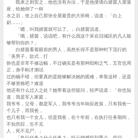
既来之则安之，他也没有办法，于是他便请白婧茵入屋落
座，给她倒了一杯
水之后，坐上自己那张全屋最贵的大班椅，说道：「白上
尉……」
「嗯，叫我婧茵就可以了。」白婧茵说道。
「哦，婧茵，说说吧，有什么我这个呆在旧城区的凡人能
够帮到你的？」
白婧茵看着眼前的男人，虽然长得不是那种时下流行的
「美男子」款式，打
扮也是非常不修边幅，不过确实是有那种阳刚之气，五官也周
正，身手刚才测试
过的确不错，但要真的是能够解决她的困难，单靠这样，还是
不够资格吧？难道
他还有什么过人之处？她带着这些疑问，轻声说道：「你也知
道，我是军人家庭，
我爷爷，父母，都是军人，我爷爷当年响应政策，只有我爸一
个儿子，而我爸，
也只有我一个女儿，但是我爸，在十年前，在执行任务期间，
不知所踪，生不见
人，死不见尸。」
「执行任务？什么任务？」叶云翎捕捉到重点，提问