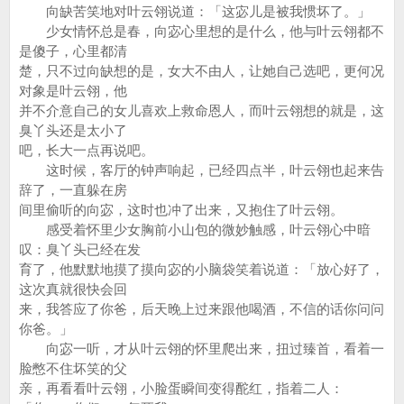
向缺苦笑地对叶云翎说道：「这宓儿是被我惯坏了。」
少女情怀总是春，向宓心里想的是什么，他与叶云翎都不
是傻子，心里都清
楚，只不过向缺想的是，女大不由人，让她自己选吧，更何况
对象是叶云翎，他
并不介意自己的女儿喜欢上救命恩人，而叶云翎想的就是，这
臭丫头还是太小了
吧，长大一点再说吧。
这时候，客厅的钟声响起，已经四点半，叶云翎也起来告
辞了，一直躲在房
间里偷听的向宓，这时也冲了出来，又抱住了叶云翎。
感受着怀里少女胸前小山包的微妙触感，叶云翎心中暗
叹：臭丫头已经在发
育了，他默默地摸了摸向宓的小脑袋笑着说道：「放心好了，
这次真就很快会回
来，我答应了你爸，后天晚上过来跟他喝酒，不信的话你问问
你爸。」
向宓一听，才从叶云翎的怀里爬出来，扭过臻首，看着一
脸憋不住坏笑的父
亲，再看看叶云翎，小脸蛋瞬间变得酡红，指着二人：