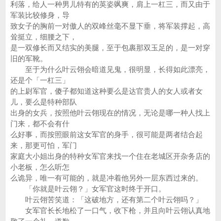
利落，给人一种男儿特有的英姿飒爽，肩上一杠三，而又由于
军装比较修身，导
致女子的胸前一对傲人的双峰丝毫不显下垂，将军装撑起，高
耸挺立，细腰之下，
是一双修长而又结实的美腿，至于包裹那双玉足的，是一对穿
旧的军靴。
至于为什么叶云翎会暗道见鬼，很明显，长得如此漂亮，
还是个「一杠三」
的上尉军官，傻子都知道这种要么是达官贵人的女人或者女
儿，要么是特种部队
出身的女兵，按照他叶云翎现在的情况，无论是哪一种人找上
门来，都不会有什
么好事，而按照眼前这女军官的身手，很可能是两者结合起
来，那更可怕，军门
家庭大小姐出身的特种女军官来找一个住在老城区开杂务店的
小老板，怎么听怎
么诡异，唯一有可能的，就是冲着他另外一层东西过来的。
「你就是叶云翎？」女军官这时终于开口。
叶云翎苦笑道：「这破地方，还有第二个叶云翎吗？」
女军官长长地松了一口气，收下枪，并且向叶云翎认真地