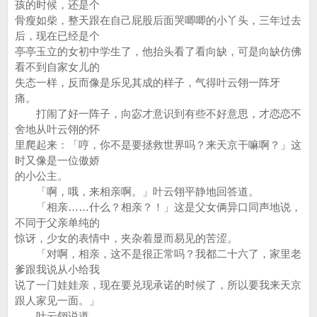
孩的时候，还是个
骨瘦如柴，整天跟在自己屁股后面哭唧唧的小丫头，三年过去
后，现在已经是个
亭亭玉立的女初中学生了，他抬头看了看向缺，可是向缺仿佛
看不到自家女儿的
失态一样，反而像是乐见其成的样子，气得叶云翎一阵牙
痛。
打闹了好一阵子，向宓才意识到有些不好意思，才恋恋不
舍地从叶云翎的怀
里爬起来：「哼，你不是要拯救世界吗？来天京干嘛啊？」这
时又像是一位傲娇
的小公主。
「啊，哦，来相亲啊。」叶云翎平静地回答道。
「相亲……什么？相亲？！」这是父女俩异口同声地说，
不同于父亲单纯的
惊讶，少女的表情中，夹杂着显而易见的苦涩。
「对啊，相亲，这不是很正常吗？我都二十六了，家里老
爹跟我说从小给我
说了一门娃娃亲，现在要兑现承诺的时候了，所以要我来天京
跟人家见一面。」
叶云翎说道。