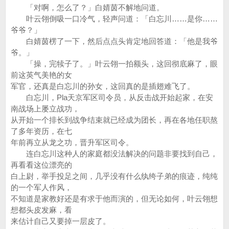
「对啊，怎么了？」白婧茵不解地问道。
叶云翎倒吸一口冷气，轻声问道：「白忘川……是你……
爷爷？」
白婧茵楞了一下，然后点点头肯定地回答道：「他是我爷
爷。」
「操，完犊子了。」叶云翎一拍额头，这回彻底麻了，眼
前这英气美艳的女
军官，还真是白忘川的孙女，这回真的是插翅难飞了。
白忘川，Pla天京军区司令员，从反击战开始起家，在安
南战场上屡立战功，
从开始一个排长到战争结束就已经成为团长，再在各地任职熬
了多年资历，在七
年前再立从龙之功，晋升军区司令。
连白忘川这种人的家庭都没法解决的问题非要找到自己，
再看看这位漂亮的
白上尉，举手投足之间，几乎没有什么纨绔子弟的痕迹，纯纯
的一个军人作风，
不知道是家教好还是有求于他而演的，但无论如何，叶云翎想
想都头皮发麻，看
来估计自己又要掉一层皮了。