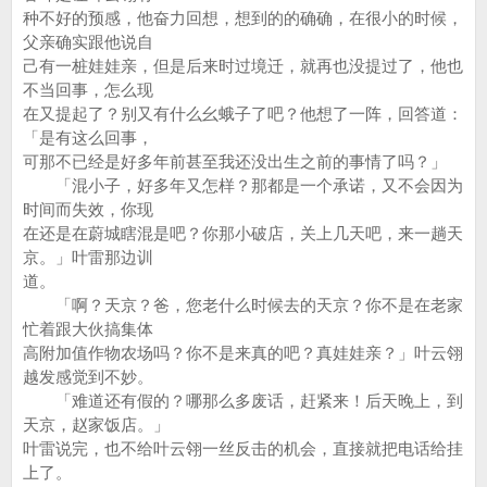
种不好的预感，他奋力回想，想到的的确确，在很小的时候，
父亲确实跟他说自
己有一桩娃娃亲，但是后来时过境迁，就再也没提过了，他也
不当回事，怎么现
在又提起了？别又有什么幺蛾子了吧？他想了一阵，回答道：
「是有这么回事，
可那不已经是好多年前甚至我还没出生之前的事情了吗？」
「混小子，好多年又怎样？那都是一个承诺，又不会因为
时间而失效，你现
在还是在蔚城瞎混是吧？你那小破店，关上几天吧，来一趟天
京。」叶雷那边训
道。
「啊？天京？爸，您老什么时候去的天京？你不是在老家
忙着跟大伙搞集体
高附加值作物农场吗？你不是来真的吧？真娃娃亲？」叶云翎
越发感觉到不妙。
「难道还有假的？哪那么多废话，赶紧来！后天晚上，到
天京，赵家饭店。」
叶雷说完，也不给叶云翎一丝反击的机会，直接就把电话给挂
上了。