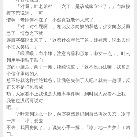
「对喔，叶老弟都二十六了，是该成家立业了，」向缺摸
摸下巴说道，「可
惜啊，老师傅不在了，不然真就老怀大慰了。」
「对，对个屁啊，」相比父亲向缺的释然，少女向宓反而
急了，情急之下就
连脏字都说出来了，「这都什么年代了爸，娃娃亲，说出去也
不怕人笑话。」
「喂喂喂，向小妹，注意言辞和形象，淑女一点，」叶云
翎用手指敲了敲向
宓的小脑瓜，两手一摊，继续说道，「这不没办法嘛，我爸是
个信守承诺的人，
总不好就这样拒绝我爸，让我爸失信于人吧？就去一趟呗，反
正又不是打包票成
功，人家看不上我也是大概率事件啊，到时候人家看不上我，
我爸也没话可说对
吧。」
听叶云翎这么一说，向宓突然意识到自己再次失态，冷哼
一声：「哼，爱去
不去，我回房间了。」说完小手一挥，「嘭」地一声关上了房
门。