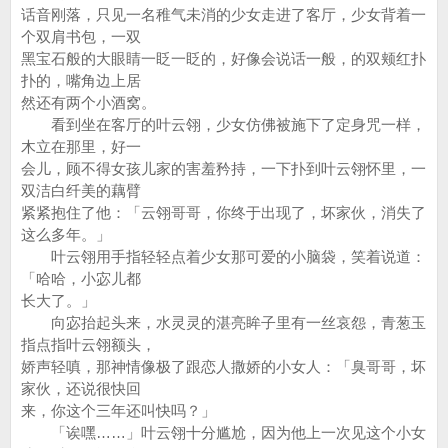
话音刚落，只见一名稚气未消的少女走进了客厅，少女背着一
个双肩书包，一双
黑宝石般的大眼睛一眨一眨的，好像会说话一般，的双颊红扑
扑的，嘴角边上居
然还有两个小酒窝。
看到坐在客厅的叶云翎，少女仿佛被施下了定身咒一样，
木立在那里，好一
会儿，顾不得女孩儿家的害羞矜持，一下扑到叶云翎怀里，一
双洁白纤美的藕臂
紧紧抱住了他：「云翎哥哥，你终于出现了，坏家伙，消失了
这么多年。」
叶云翎用手指轻轻点着少女那可爱的小脑袋，笑着说道：
「哈哈，小宓儿都
长大了。」
向宓抬起头来，水灵灵的湛亮眸子里有一丝哀怨，青葱玉
指点指叶云翎额头，
娇声轻嗔，那神情像极了跟恋人撒娇的小女人：「臭哥哥，坏
家伙，还说很快回
来，你这个三年还叫快吗？」
「诶嘿……」叶云翎十分尴尬，因为他上一次见这个小女