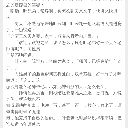
之的是惊喜的笑容：
「哎哟，叶兄弟，稀客啊，你怎么到天京来了，快进来快进
来。」
男人忙不迭地招呼地叶云翎，叶云翎一边跟着男人走进房
子，一边说道：
「这两天来天京要办点事，顺带来看看向老哥。」
「欢迎，欢迎之至，诶？怎么，只有叶老弟你一个人？老
师傅呢？」向姓男
子疑惑地问道。
叶云翎一阵沉默，半晌才说道：「师傅，已经在前年仙逝
了。」
向姓男子的脸色瞬间变得煞白，双拳紧握，好一阵子才喃
喃道：「这……这
怎么可能？老师傅他……如此神仙般的人，怎么会？」
「师傅他再厉害，归根结底都是凡人之躯，更何况，别说
是你，就连我也不
知道师傅的年事，也许一百，甚至一百二，放心，向老哥，师
傅走得时候了无遗
憾，他完成了自己的使命。」叶云翎此时虽然说得很平淡，但
谁知道当年师傅离