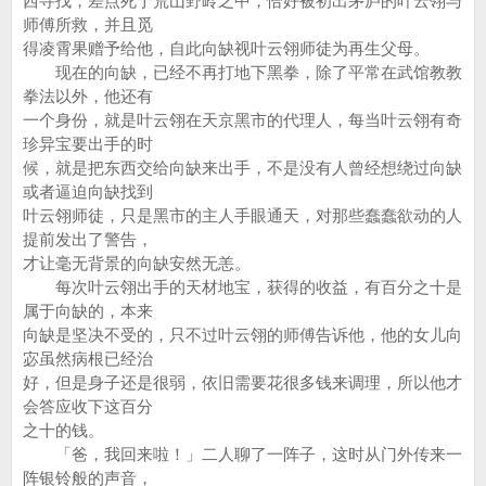
西寻找，差点死于荒山野岭之中，恰好被初出茅庐的叶云翎与
师傅所救，并且觅
得凌霄果赠予给他，自此向缺视叶云翎师徒为再生父母。
现在的向缺，已经不再打地下黑拳，除了平常在武馆教教
拳法以外，他还有
一个身份，就是叶云翎在天京黑市的代理人，每当叶云翎有奇
珍异宝要出手的时
候，就是把东西交给向缺来出手，不是没有人曾经想绕过向缺
或者逼迫向缺找到
叶云翎师徒，只是黑市的主人手眼通天，对那些蠢蠢欲动的人
提前发出了警告，
才让毫无背景的向缺安然无恙。
每次叶云翎出手的天材地宝，获得的收益，有百分之十是
属于向缺的，本来
向缺是坚决不受的，只不过叶云翎的师傅告诉他，他的女儿向
宓虽然病根已经治
好，但是身子还是很弱，依旧需要花很多钱来调理，所以他才
会答应收下这百分
之十的钱。
「爸，我回来啦！」二人聊了一阵子，这时从门外传来一
阵银铃般的声音，