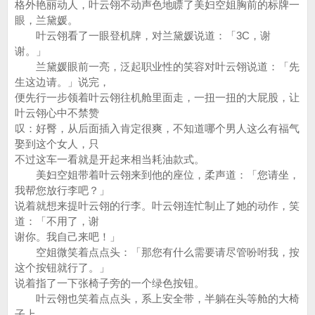
格外艳丽动人，叶云翎不动声色地瞟了美妇空姐胸前的标牌一
眼，兰黛媛。
叶云翎看了一眼登机牌，对兰黛媛说道：「3C，谢
谢。」
兰黛媛眼前一亮，泛起职业性的笑容对叶云翎说道：「先
生这边请。」说完，
便先行一步领着叶云翎往机舱里面走，一扭一扭的大屁股，让
叶云翎心中不禁赞
叹：好臀，从后面插入肯定很爽，不知道哪个男人这么有福气
娶到这个女人，只
不过这车一看就是开起来相当耗油款式。
美妇空姐带着叶云翎来到他的座位，柔声道：「您请坐，
我帮您放行李吧？」
说着就想来提叶云翎的行李。叶云翎连忙制止了她的动作，笑
道：「不用了，谢
谢你。我自己来吧！」
空姐微笑着点点头：「那您有什么需要请尽管吩咐我，按
这个按钮就行了。」
说着指了一下张椅子旁的一个绿色按钮。
叶云翎也笑着点点头，系上安全带，半躺在头等舱的大椅
子上。