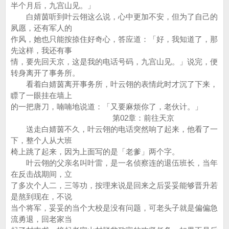
半个月后，九宫山见。」
白婧茵听到叶云翎这么说，心中更加不安，但为了自己的
夙愿，还有军人的
作风，她也只能按捺住好奇心，答应道：「好，我知道了，那
先这样，我还有事
情，要先回天京，这是我的电话号码，九宫山见。」说完，便
转身离开了事务所。
看着白婧茵离开事务所，叶云翎的表情此时才沉了下来，
瞟了一眼挂在墙上
的一把唐刀，喃喃地说道：「又要麻烦你了，老伙计。」
第02章：前往天京
送走白婧茵不久，叶云翎的电话突然响了起来，他看了一
下，整个人从大班
椅上跳了起来，因为上面写的是「老爹」两个字。
叶云翎的父亲名叫叶雷，是一名侦察连的退伍班长，当年
在反击战期间，立
了多次个人二，三等功，按理来说是回来之后妥妥能够晋升若
是熬到现在，不说
当个将军，妥妥的当个大校是没有问题，可老头子就是偏偏急
流勇退，回老家当