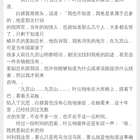
道。
白婧茵摇摇头，说道：「我也不知道，我爸是隶属于总参
的，他是那次行动
的指挥官，当年的知情人，也就知道那么几个人，大多都去世
了，只剩下知道只
鳞片爪的姜副总长，他告诉我，我爸消失的地方，在九宫山，
可是当年国家派了
很多人前往九宫山明察暗访，都没法找到我爸的踪迹，甚至连
一件衣物都没有，
姜副总长跟我说，也许你能够知道为什么或者说能提供什么线
索，所以我才前来
咨询。」
「九宫山……九宫山……」叶云翎坐在大班椅上，摸着下
巴，看着天花板，
陷入了沉思，白婧茵也没有心急地催促，在她看来，这十年
里，已经经历过无数
次的失望，不在乎多一次，也不在乎这一点时间。
经过一段时间的思索，叶云翎最终还是长叹一声：「唉，
既然姜副总长把你
叫到我这里，要么只是死马当活马医，要么就是他知道这事确