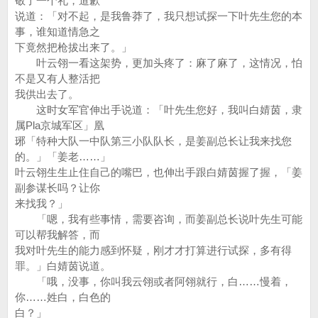
敬了一个礼，道歉
说道：「对不起，是我鲁莽了，我只想试探一下叶先生您的本
事，谁知道情急之
下竟然把枪拔出来了。」
叶云翎一看这架势，更加头疼了：麻了麻了，这情况，怕
不是又有人整活把
我供出去了。
这时女军官伸出手说道：「叶先生您好，我叫白婧茵，隶
属Pla京城军区」凰
琊「特种大队一中队第三小队队长，是姜副总长让我来找您
的。」「姜老……」
叶云翎生生止住自己的嘴巴，也伸出手跟白婧茵握了握，「姜
副参谋长吗？让你
来找我？」
「嗯，我有些事情，需要咨询，而姜副总长说叶先生可能
可以帮我解答，而
我对叶先生的能力感到怀疑，刚才才打算进行试探，多有得
罪。」白婧茵说道。
「哦，没事，你叫我云翎或者阿翎就行，白……慢着，
你……姓白，白色的
白？」