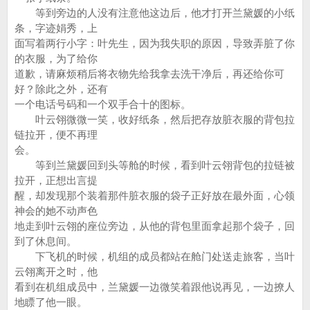
等到旁边的人没有注意他这边后，他才打开兰黛媛的小纸
条，字迹娟秀，上
面写着两行小字：叶先生，因为我失职的原因，导致弄脏了你
的衣服，为了给你
道歉，请麻烦稍后将衣物先给我拿去洗干净后，再还给你可
好？除此之外，还有
一个电话号码和一个双手合十的图标。
叶云翎微微一笑，收好纸条，然后把存放脏衣服的背包拉
链拉开，便不再理
会。
等到兰黛媛回到头等舱的时候，看到叶云翎背包的拉链被
拉开，正想出言提
醒，却发现那个装着那件脏衣服的袋子正好放在最外面，心领
神会的她不动声色
地走到叶云翎的座位旁边，从他的背包里面拿起那个袋子，回
到了休息间。
下飞机的时候，机组的成员都站在舱门处送走旅客，当叶
云翎离开之时，他
看到在机组成员中，兰黛媛一边微笑着跟他说再见，一边撩人
地瞟了他一眼。