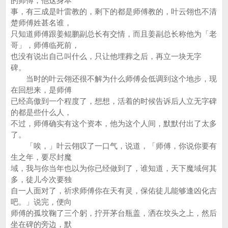
的师傅，他这身本
事，有三成是叶雷教的，剩下的都是师傅教的，叶云翎也不清
楚师傅姓甚名谁，
只知道师傅跟姜鲲鹏副总长有交情，而且姜副总长称他为「老
哥」，师傅临死前，
也没有说出自己叫什么，只让他埋葬之后，再立一块无字
碑。
当时的叶云翎还很不解为什么师傅会低调到这个地步，现
在回想来，是师傅
已经高傲到一个程度了，想想，活着的时候告诉后人立无字碑
的都是些什么人，
不过，师傅确实有这个资本，他为这个人间，默默付出了太多
了。
「唉，」叶云翎叹了一口气，说道，「师傅，你说你要有
生之年，要尽封魔
域，我与你当年也以为你已经做到了，谁知道，天下魔域何其
多，徒儿今次要独
自一人面对了，祈求师傅你在天有灵，保佑徒儿能够逢凶化吉
吧。」说完，便向
师傅的孤坟鞠了三个躬，拧开茅台瓶盖，洒在坟头之上，然后
坐在碑的旁边，默