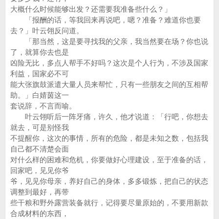
大概什么时候能够出发？还需要我准备些什么？」
「报酬的话，等我回来再说吧，嗯？准备？难道你也要
去？」叶云翎反问道。
「那当然，这是要寻找我的父亲，我当然要在场？你也说
了，就算你去也是
凶险无比，多点人帮手不好吗？这次是个人行为，不涉及国家
利益，国家必不可
能大张旗鼓派遣大量人员来帮忙，只有一些朋友之间的互相帮
助。」白婧茵这一
套说辞，不言而喻。
叶云翎听后一阵牙痛，许久，他才说道：「行吧，你想去
就去，可是别怪我
不提醒你，这次的事情，所有的危险，都是未知之数，包括我
自己都不清楚会面
对什么样的困难和危机，你要做好心理建设，至于准备的话，
回家吧，见见你爷
爷，见见你母亲，养好自己的身体，多多锻炼，把自己的状态
调整到最好，再带
些干粮和野外露营装备就行，记得要尽量原始的，不要用新款
合成材料的东西，