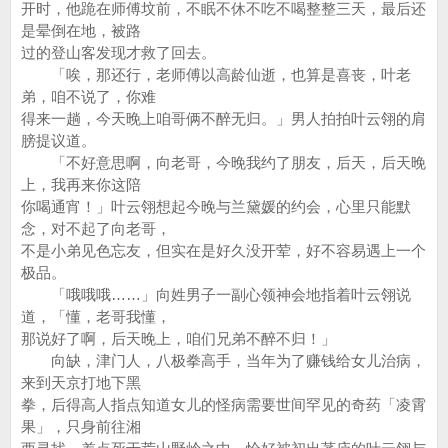
开时，他跪在师傅坟前，不眠不休不吃不喝整整三天，最后还
是晕倒在地，被路
过的登山客发现才救了回去。
「唉，那还行，老师傅以高龄仙逝，也算是喜丧，叶老
弟，咱不说了，你难
得来一趟，今天晚上咱哥俩不醉无归。」男人拍拍叶云翎的肩
膀提议道。
「不好意思啊，向老哥，今晚我约了朋友，后天，后天晚
上，我再来你这陪
你喝通宵！」叶云翎想起今晚与兰黛媛的约会，心里只能默
念，对不起了向老哥，
不是小弟见色忘友，但实在是好久没开荤，好不容易遇上一个
极品。
「哦哦哦……」向姓男子一副心领神会地指着叶云翎说
道，「懂，老哥我懂，
那说好了啊，后天晚上，咱们兄弟不醉不归！」
向缺，津门人，八极拳高手，当年为了赚钱给女儿治病，
来到天京打地下黑
拳，后得高人指点知道女儿的怪病需要世间罕见的奇药「凌霄
果」，只身前往湘