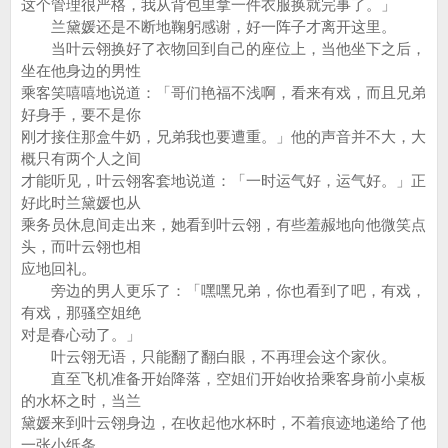
这个管理很严格，我从背包里拿一件衣服换就完事了。」
兰黛媛还是不断地鞠躬感谢，好一阵子才离开这里。
当叶云翎换好了衣物回到自己的座位上，当他坐下之后，
坐在他身边的男性
乘客笑嘻嘻地说道：「哥们艳福不浅啊，看来有戏，而且兄弟
好身手，要不是你
刚才接住那盒牛奶，兄弟我也要遭重。」他的声音并不大，大
概只有两个人之间
才能听见，叶云翎客套地说道：「一时运气好，运气好。」正
好此时兰黛媛也从
乘务员休息间走出来，她看到叶云翎，有些羞赧地向他微笑点
头，而叶云翎也相
应地回礼。
旁边的男人更乐了：「嘿嘿兄弟，你也看到了吧，有戏，
有戏，那骚空姐绝
对是春心动了。」
叶云翎无语，只能翻了翻白眼，不再理会这个家伙。
直至飞机准备开始降落，空姐们开始收拾乘客身前小桌板
的水杯之时，当兰
黛媛来到叶云翎身边，在收起他水杯时，不着痕迹地递给了他
一张小纸条。