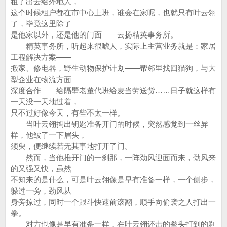
租了出去给外地人，
这个时候租户都在市中心上班，谁会在家呢，也就只有叶云翎
了，毕竟这里除了
是他家以外，还是他的门面——云扬精英事务所。
精英事务所，听起来很唬人，实际上主营业务就是：家居
工程解决方案——
搬家、修电器，野生动物保护计划——帮邻里找回猫狗，与大
型企业在物流方面
深度合作——给隔壁老董代班给麦当劳送货……日子就这样有
一天没一天地过着，
只不过好像今天，有些不太一样。
当叶云翎掏出钥匙准备开门的时候，突然感觉到一丝异
样，他皱了一下眉头，
须臾，便继续若无其事地打开了门。
然而，当他推开门的一刹那，一阵劲风迎面而来，劲风来
的又强又快，虽然
不知来的是什么，可是叶云翎像是早有准备一样，一个侧步，
躲过一旁，劲风从
身旁掠过，同时一个跟斗快速前滚翻，顺手向偷袭之人打出一
拳。
对方也像是早有准备一样，在叶云翎还击的拳头打到的刹