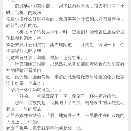
蔚城地处国家中部，一趟飞机前往天京，顶天不过两个小
时，飞机上的娱乐
项目也没什么好玩好看的，无所事事的叶云翎只好闭目养神，
静待到达目的地。
飞机飞行了约莫大半个小时，空姐们开始给各位旅客分发
飞机餐和酒水，兰
黛媛来到叶云翎跟前，柔声询问道：「叶先生，请问一下，你
需要喝什么吗？我
们这里有红酒，咖啡，鲜奶，还有红茶。」
叶云翎睁开眼睛，只见熟妇乘务长那画着浓妆而又明亮有
神的眼睛正看着自
己，她的脸型圆而匀称，丰盈的脸颊略微鼓起化着的妆并微微
泛出红晕，他说道：
「给我一杯牛奶就可以了。」
「好的。」兰黛媛应了一声，便倒了一杯牛奶递给他。
忽然，变故突起，飞机遇上了气流，机身发生的猛烈晃动
起来，一时的变故
让兰黛媛并未站稳，「啊」地娇呼一声，一屁股坐在叶云翎的
大腿上，手中的牛
奶盒子脱手，眼看就要往他的脑袋上浇。