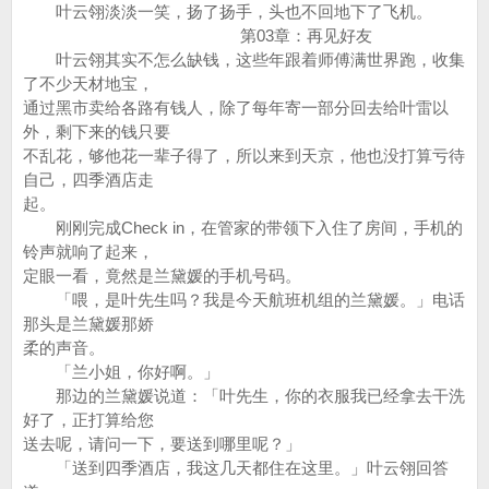
叶云翎淡淡一笑，扬了扬手，头也不回地下了飞机。
第03章：再见好友
叶云翎其实不怎么缺钱，这些年跟着师傅满世界跑，收集
了不少天材地宝，
通过黑市卖给各路有钱人，除了每年寄一部分回去给叶雷以
外，剩下来的钱只要
不乱花，够他花一辈子得了，所以来到天京，他也没打算亏待
自己，四季酒店走
起。
刚刚完成Check in，在管家的带领下入住了房间，手机的
铃声就响了起来，
定眼一看，竟然是兰黛媛的手机号码。
「喂，是叶先生吗？我是今天航班机组的兰黛媛。」电话
那头是兰黛媛那娇
柔的声音。
「兰小姐，你好啊。」
那边的兰黛媛说道：「叶先生，你的衣服我已经拿去干洗
好了，正打算给您
送去呢，请问一下，要送到哪里呢？」
「送到四季酒店，我这几天都住在这里。」叶云翎回答