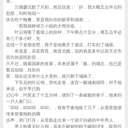
道。
兰黛媛沉默了片刻，然后说道：「好，我大概五点半点到
您那，到时候咱一
块去吃个晚餐，算是我向你的赔罪和感谢。」
「那我就静候兰小姐的大驾光临。」
叶云翎看了看墙上的挂钟，下午两点十五分，离五点半还
有三个多小时，先
去找一下老朋友吧，再于是他离开了酒店，打车到了城南。
有道是，东富西贵，南贫北贱，说的就是多年以前天京市
四方的居民阶层，
只不过，随着国家的发展，本来还属于「贱」的城北，也已是
繁花似锦，欣欣向
荣，现在还没有什么大变的，就只剩下城南了。
下车后的叶云翎，穿街走巷，迷宫一般城南胡同，对于他
来说，似乎早已熟
记心中，约莫走了十五分钟，便到了一条破败的巷子，他来到
一户人家门口，
「叩叩，叩叩叩，叩叩」，很有节奏地敲了几下，从屋里面便
传来穿着拖鞋的脚
步声，房门打开，从里面走出来一个胡子拉碴的中年男人。
男人刚看见叶云翎，原本不耐烦的样子瞬间消失，取而代