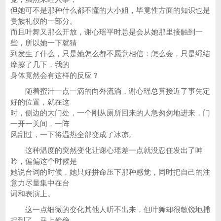
但她可不是那种什么都不懂的大小姐，毕竟性方面的知识也是
贵族礼仪的一部分。
而且叶舞又那么开放，谢心瑶平时总是会从她那里接触到一
些，所以她一下就猜
到发生了什么，只是她怎么都不愿意相信：怎么会，只是绳结
摩擦了几下，我的
身体竟然会有这样的反应？
随着蜜汁一点一滴的向外流淌，谢心瑶总算接近了事先定
好的位置，就在这
时，侧边的大门处，一个刚从厕所回来的人急匆匆地进来，门
一开一关间，一阵
风刮过，一下将温热全部变成了冰凉。
这种温度的突然变化让谢心瑶差一点就没忍住发出了呻
吟，偏偏这个时候是
她说台词的时候，她只好拼命压下那种感觉，同时把自己的注
意力尽量集中在台
词和表演上。
这一点细微的变化其他人听不出来，但叶舞却很敏锐地捕
捉到了，马上偷偷