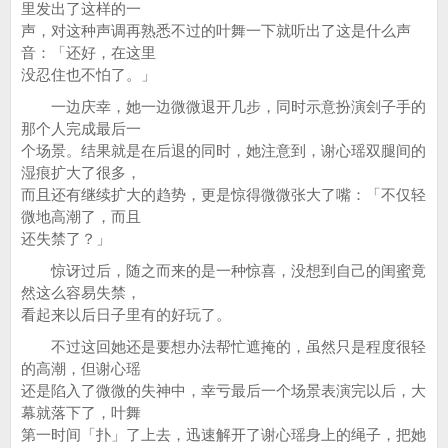
里发出了这样的一
声，对这种声调再熟悉不过的叶舞一下就听出了这是什么声
音：「还好，在这里
没忍住也不怕了。」
一边庆幸，她一边微微退开几步，同时示意扮演刽子手的
那个人完成最后一
个场景。结果就是在后退的同时，她注意到，谢心瑶双腿间的
湿痕扩大了很多，
而且还有继续扩大的趋势，更是惊得微微张大了嘴：「不仅轻
微地高潮了，而且
还失禁了？」
惊讶过后，随之而来的是一种惊喜，没想到自己的闺蜜竟
然这么容易失禁，
看起来以后日子里有的好玩了。
不过这回她还是要想办法帮忙遮掩的，虽然只是程度很轻
的高潮，但谢心瑶
还是陷入了微微的失神中，幸亏最后一个场景表演完以后，大
幕就落下了，叶舞
第一时间「扑」了上去，迅速解开了谢心瑶身上的绳子，把她