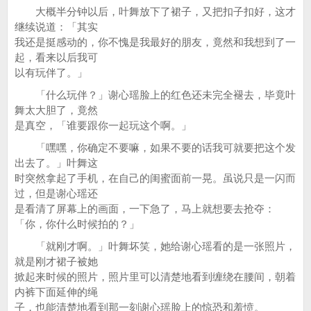
大概半分钟以后，叶舞放下了裙子，又把扣子扣好，这才
继续说道：「其实
我还是挺感动的，你不愧是我最好的朋友，竟然和我想到了一
起，看来以后我可
以有玩伴了。」
「什么玩伴？」谢心瑶脸上的红色还未完全褪去，毕竟叶
舞太大胆了，竟然
是真空，「谁要跟你一起玩这个啊。」
「嘿嘿，你确定不要嘛，如果不要的话我可就要把这个发
出去了。」叶舞这
时突然拿起了手机，在自己的闺蜜面前一晃。虽说只是一闪而
过，但是谢心瑶还
是看清了屏幕上的画面，一下急了，马上就想要去抢夺：
「你，你什么时候拍的？」
「就刚才啊。」叶舞坏笑，她给谢心瑶看的是一张照片，
就是刚才裙子被她
掀起来时候的照片，照片里可以清楚地看到缠绕在腰间，朝着
内裤下面延伸的绳
子，也能清楚地看到那一刻谢心瑶脸上的惊恐和羞愤。