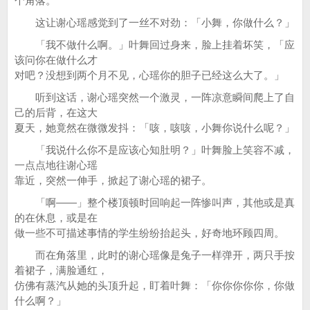
个角落。
这让谢心瑶感觉到了一丝不对劲：「小舞，你做什么？」
「我不做什么啊。」叶舞回过身来，脸上挂着坏笑，「应
该问你在做什么才
对吧？没想到两个月不见，心瑶你的胆子已经这么大了。」
听到这话，谢心瑶突然一个激灵，一阵凉意瞬间爬上了自
己的后背，在这大
夏天，她竟然在微微发抖：「咳，咳咳，小舞你说什么呢？」
「我说什么你不是应该心知肚明？」叶舞脸上笑容不减，
一点点地往谢心瑶
靠近，突然一伸手，掀起了谢心瑶的裙子。
「啊——」整个楼顶顿时回响起一阵惨叫声，其他或是真
的在休息，或是在
做一些不可描述事情的学生纷纷抬起头，好奇地环顾四周。
而在角落里，此时的谢心瑶像是兔子一样弹开，两只手按
着裙子，满脸通红，
仿佛有蒸汽从她的头顶升起，盯着叶舞：「你你你你你，你做
什么啊？」