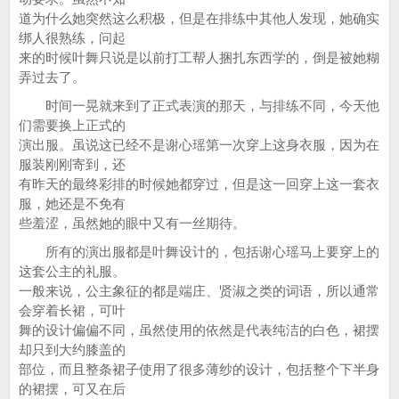
道为什么她突然这么积极，但是在排练中其他人发现，她确实
绑人很熟练，问起
来的时候叶舞只说是以前打工帮人捆扎东西学的，倒是被她糊
弄过去了。
时间一晃就来到了正式表演的那天，与排练不同，今天他
们需要换上正式的
演出服。虽说这已经不是谢心瑶第一次穿上这身衣服，因为在
服装刚刚寄到，还
有昨天的最终彩排的时候她都穿过，但是这一回穿上这一套衣
服，她还是不免有
些羞涩，虽然她的眼中又有一丝期待。
所有的演出服都是叶舞设计的，包括谢心瑶马上要穿上的
这套公主的礼服。
一般来说，公主象征的都是端庄、贤淑之类的词语，所以通常
会穿着长裙，可叶
舞的设计偏偏不同，虽然使用的依然是代表纯洁的白色，裙摆
却只到大约膝盖的
部位，而且整条裙子使用了很多薄纱的设计，包括整个下半身
的裙摆，可又在后