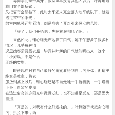
等同学们全部离开，教室里再没有其他人以后，叶舞迅速
将门窗全部反锁，
又把窗帘全部拉下，此时太阳还未完全落入地平线以下，就着
透过窗帘的阳光，
教室内勉强还能看清，倒是省去了开灯引来保安的风险。
「好了，我们开始吧，先把衣服都脱了吧。」
果然如此，谢心瑶无声地叹了口气，她下午想象了很多种
情况，几乎每种情
况里她都需要脱衣服，毕竟从叶舞的口气就能听出来，这个
「小游戏」不是什么
正经的类型。
即便现在只有自己最好的闺蜜看得到自己的身体，但这里
终究是教室，将衣
服放到桌上以后，谢心瑶还是不自觉地一手捂着胸，一手遮着
下身，白皙的皮肤
在透过窗帘的夕阳光中微微泛红，也不知道是反光，还是因为
羞涩。
「真是的，对我有什么好遮掩的。」叶舞随手就把谢心瑶
的手扒拉下来，两