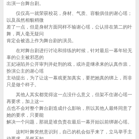
出演一台舞台剧。
仅仅高一就荣获校花，身材、气质、容貌俱佳的谢心瑶；
以及虽然相貌稍微
差了一点，但是身材方面同样不输谢心瑶，公认排在第二的叶
舞，两人毫无疑问
肯定会被选上作为舞台剧的演员。
在对舞台剧进行讨论和排练的时候，针对最后一幕年轻无
辜的公主被邪恶的
王妃诬陷并公开审判并处刑的戏，或许是继承来的认真作祟，
扮演公主的谢心瑶
主动提出，为了让这一幕戏更加真实，要把她真的绑上，而非
只是做个样子。
其他人其实都觉得这一点没什么意义，但架不住谢心瑶一
再要求，加上这一
点也不会对整个舞台剧造成什么影响，所以其他人最终同意了
她的要求，只要能
解决一个问题，那就是谁负责在最后一幕开始以前绑谢心瑶。
这时叶舞突然意识到，自己的机会似乎来了，立马举手主
动要求。虽然不知