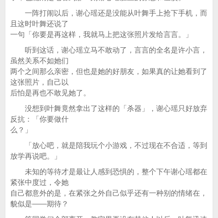
一阵打闹以后，谢心瑶还是没能从叶舞手上抢下手机，而
且这时叶舞还说了
一句「你要是再这样，我就马上把这张照片发给言言。」
听到这话，谢心瑶立马不敢动了，言言的全名是许小言，
虽然关系不如她们
两个之间那么亲密，但也是她的好朋友，如果真的让她看到了
这张照片，自己以
后怕是再也不敢见她了。
没想到叶舞竟然拿出了这样的「杀器」，谢心瑶只好放弃
反抗：「你要做什
么？」
「放心吧，就是陪我玩个小游戏，不过现在不合适，等到
放学再说吧。」
未知的等待才是最让人感到恐惧的，整个下午谢心瑶都在
紧张中度过，令她
自己都意外的是，在紧张之外自己似乎还有一种别的情绪在，
貌似是——期待？