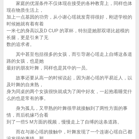
家庭的优渥条件不仅体现在接受的各种教育上，同样也体
现在物质生活上，
加上一点基因的功劳，从小谢心瑶就发育得很好，刚进学校的
时候她就有着有着
一米七的身高以及D CUP 的罩杯，特别是她那双堪比超模的
长腿，更是引来了无
数的追求者。
其中甚至包括很多的女孩，而引导谢心瑶走上自缚这条道
路的女孩，也是她
最好的朋友叶舞，同样也是其中的一员。
故事还要从高一的时候说起，因为谢心瑶的平易近人，以
及叶舞的自来熟，
身为同桌的两个女孩很快就成为了闺中好友，一起抱着睡觉什
么的也是常有的事。
身为孤儿，又早熟的叶舞很早就接触到了两性方面的事
情，而后机缘巧合看
到了一些S Μ方面的视频，慢慢走上了自缚的这条道路。
而在与谢心瑶的接触中，叶舞发现了一个连谢心瑶自己都
没发现的事情，那