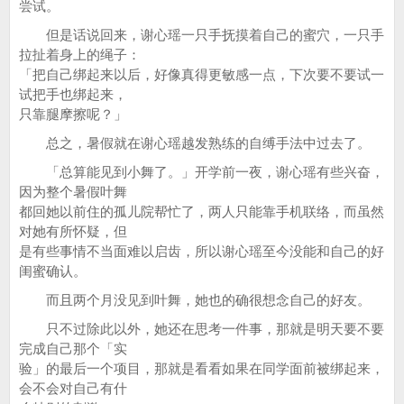
尝试。
但是话说回来，谢心瑶一只手抚摸着自己的蜜穴，一只手
拉扯着身上的绳子：
「把自己绑起来以后，好像真得更敏感一点，下次要不要试一
试把手也绑起来，
只靠腿摩擦呢？」
总之，暑假就在谢心瑶越发熟练的自缚手法中过去了。
「总算能见到小舞了。」开学前一夜，谢心瑶有些兴奋，
因为整个暑假叶舞
都回她以前住的孤儿院帮忙了，两人只能靠手机联络，而虽然
对她有所怀疑，但
是有些事情不当面难以启齿，所以谢心瑶至今没能和自己的好
闺蜜确认。
而且两个月没见到叶舞，她也的确很想念自己的好友。
只不过除此以外，她还在思考一件事，那就是明天要不要
完成自己那个「实
验」的最后一个项目，那就是看看如果在同学面前被绑起来，
会不会对自己有什