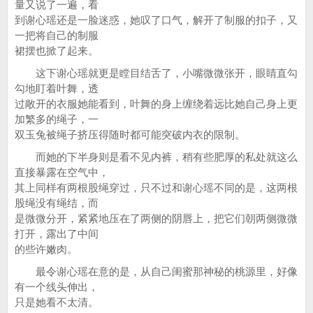
量又说了一遍，看
到谢心瑶还是一脸迷惑，她叹了口气，解开了制服的扣子，又
一把将自己的制服
裙摆也掀了起来。
这下谢心瑶就更是瞠目结舌了，小嘴微微张开，眼睛直勾
勾地盯着叶舞，透
过敞开的衣服她能看到，叶舞的身上缠绕着远比她自己身上更
加繁多的绳子，一
双玉兔被绳子挤压得随时都可能突破内衣的限制。
而她的下半身则是看不见内裤，稍有些肥厚的私处就这么
直接暴露在空气中，
其上同样有两根股绳穿过，只不过和谢心瑶不同的是，这两根
股绳没有绳结，而
是微微分开，紧紧地压在了两侧的阴唇上，把它们朝两侧微微
打开，露出了中间
的些许嫩肉。
最令谢心瑶在意的是，从自己闺蜜那神秘的桃源里，好像
有一个线头伸出，
只是她看不太清。