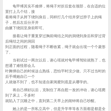
龟甲缚其实不难绑，将绳子对折后套在颈部，在合适的位
置打上几个结，接
着将绳子从胯下绕到身后，同样打几个结并穿过脖子上的绳
子，然后左后分开并
由腋下绕回至身前即可。
接着让绳子重复穿过胸前绳结之间的洞绕到身后和穿过背
后绳结之间的洞回
到正面的过程，随着绳子不断收紧，绳子就会出现一个个菱形
了。
当初试过一两次以后，谢心瑶就对龟甲缚驾轻就熟了，也
想通了难怪那会儿
叶舞绑自己的时候这么熟练，恐怕平时没少做。只不过当时的
后手缚她自己一个
人就做不到了，也不知道自家闺蜜到底是从哪学的。
将自己绑好以后，克制住了再自慰一发的冲动，谢心瑶爬
到了床上，不多时
就陷入了沉睡之中，直到第二天早上的闹钟将自己吵醒。
她上的是一所私立高中，但是升学率等各方面都是都是全