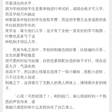
市最顶尖的水平，
因为学校招收学生是要单独进行考试的，成绩合格才可入学。
而且学校只向她这
种家庭条件较好的学生收取学费，而这些学费又会变成那些条
件比较差的学生的
奖学金，吸引他们入学，这才有了全校一直良好的学习氛围，
叶舞也是多亏了这
种机制才得以入学。
而身为私立高中，学校的制服也很好看，比较偏向日系，
女生的夏季校服是
很可爱的衬衫与短裙，自然也要搭配合适的袜子才行。现在还
是九月，气温依然
居高不下，所以谢心瑶最后选择了一双小腿袜，搭配小皮鞋，
只不过没有人知道，
制服之下，这具吸引了无数人的诱人胴体上，缠绕着许多的绳
子。
「心瑶！可想死我了！」刚到校门，谢心瑶就听到一个熟
悉的声音传来，接
着她只感觉到有什么东西挂在了自己身上。