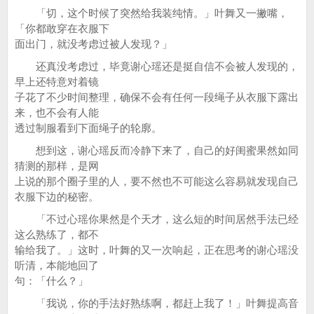
「切，这个时候了突然给我装纯情。」叶舞又一撇嘴，
「你都敢穿在衣服下
面出门，就没考虑过被人发现？」
还真没考虑过，毕竟谢心瑶还是挺自信不会被人发现的，
早上还特意对着镜
子花了不少时间整理，确保不会有任何一段绳子从衣服下露出
来，也不会有人能
透过制服看到下面绳子的轮廓。
想到这，谢心瑶反而冷静下来了，自己的好闺蜜果然如同
猜测的那样，是网
上说的那个圈子里的人，要不然也不可能这么容易就发现自己
衣服下边的秘密。
「不过心瑶你果然是个天才，这么短的时间居然手法已经
这么熟练了，都不
输给我了。」这时，叶舞的又一次响起，正在思考的谢心瑶没
听清，本能地回了
句：「什么？」
「我说，你的手法好熟练啊，都赶上我了！」叶舞提高音