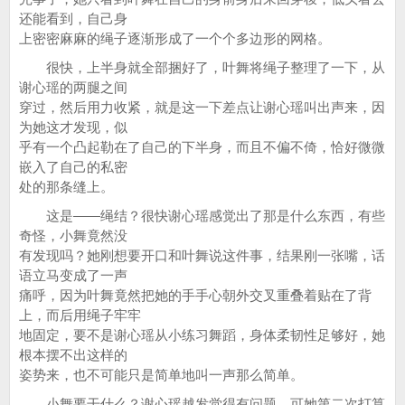
还能看到，自己身
上密密麻麻的绳子逐渐形成了一个个多边形的网格。
很快，上半身就全部捆好了，叶舞将绳子整理了一下，从
谢心瑶的两腿之间
穿过，然后用力收紧，就是这一下差点让谢心瑶叫出声来，因
为她这才发现，似
乎有一个凸起勒在了自己的下半身，而且不偏不倚，恰好微微
嵌入了自己的私密
处的那条缝上。
这是——绳结？很快谢心瑶感觉出了那是什么东西，有些
奇怪，小舞竟然没
有发现吗？她刚想要开口和叶舞说这件事，结果刚一张嘴，话
语立马变成了一声
痛呼，因为叶舞竟然把她的手手心朝外交叉重叠着贴在了背
上，而后用绳子牢牢
地固定，要不是谢心瑶从小练习舞蹈，身体柔韧性足够好，她
根本摆不出这样的
姿势来，也不可能只是简单地叫一声那么简单。
小舞要干什么？谢心瑶越发觉得有问题，可她第二次打算