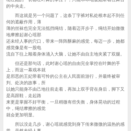
的中央走。
而这就是另一个问题了，这条丁字裤对私处根本起不到任
何的遮蔽作用，薄
薄的丝袜也完全无法抵挡绳结，随着迈开步子，绳结开始微微
地摩擦起谢心瑶那
还未经人事的穴口，带来一阵阵酥麻的感觉，每迈一步，她都
感觉像是有一股电
流自下往上顺着身体涌入大脑，让她不由自主地夹紧了双腿。
但还是那句话，此时谢心瑶的自由完全掌控在叶舞的手
上，而这一幕戏本就
是邪恶的王妃带着可怜的公主在人民面前游行，并最终被审
判、处决的故事，所
以她只能身不由己地往前走着，再加上双手背在身后，脚下又
是高跟鞋，走起路
来更是掌握不好平衡，一旦稍微有些失衡，身体晃动的过程
中，绳结摩擦的感觉
就会更加明显。
所以没走几步，谢心瑶就感觉到身下传来微微的温热的感
觉，虽然未经人事，