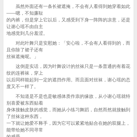
虽然外面还有一条长裙遮掩，不会有人看得到她穿着如此
——嗯，不知廉耻
的内裤，但是穿上它以后，又感受到下身一阵阵的凉意，还是
让谢心瑶不由自主
地感觉到几分羞涩。
对此叶舞只是安慰她：「安心啦，不会有人看得到的，而
且你除了裙子还有
丝袜遮掩呢。」
这倒是实话，因为叶舞设计的丝袜只是一条普通的有着花
纹的连裤袜，穿上
以后同样能起到一定的遮挡作用。而且面对丝袜，谢心瑶的态
度又不一样了。
不知道是不是也是敏感体质作祟的缘故，从小谢心瑶就特
别喜爱被东西贴着
身体接触皮肤的感觉，而她从小练习舞蹈，自然而然就接触到
了丝袜这种东西，
一下就让她爱不释手，因为它可以紧紧地贴合在她的双腿上，
能带给她不同寻常
的感受。