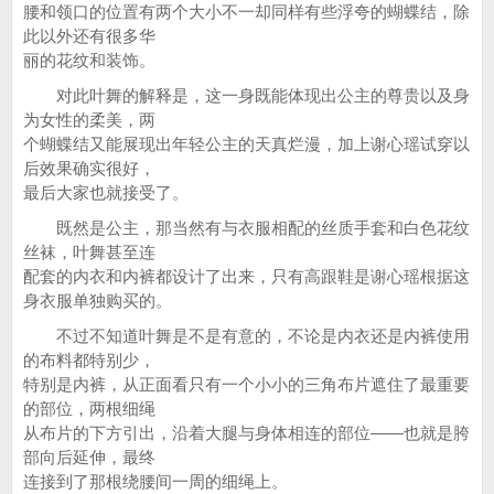
腰和领口的位置有两个大小不一却同样有些浮夸的蝴蝶结，除
此以外还有很多华
丽的花纹和装饰。
对此叶舞的解释是，这一身既能体现出公主的尊贵以及身
为女性的柔美，两
个蝴蝶结又能展现出年轻公主的天真烂漫，加上谢心瑶试穿以
后效果确实很好，
最后大家也就接受了。
既然是公主，那当然有与衣服相配的丝质手套和白色花纹
丝袜，叶舞甚至连
配套的内衣和内裤都设计了出来，只有高跟鞋是谢心瑶根据这
身衣服单独购买的。
不过不知道叶舞是不是有意的，不论是内衣还是内裤使用
的布料都特别少，
特别是内裤，从正面看只有一个小小的三角布片遮住了最重要
的部位，两根细绳
从布片的下方引出，沿着大腿与身体相连的部位——也就是胯
部向后延伸，最终
连接到了那根绕腰间一周的细绳上。