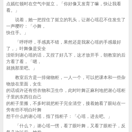
点嫣红顿时在空气中挺立，「你好像又发育了嘛，快让我看
看。」
说着，她一把捏住了挺立的乳头，让谢心瑶忍不住发生了
一声嘤咛：「小舞，
快住手。」
「呼呼呼，手感真不错，果然还是我家心瑶的手感最好
了，」叶舞像是安全
没听到谢心瑶的话，又捏了好几下，这才放开手，朝教室的后
方看了看，「嗯，
就挑那里吧。」
教室后方是一排储物柜，一人一个，可以把课本和一些杂
物放在里面，女生
的话或许还有些衣物和卫生巾，此时叶舞正麻利地把谢心瑶柜
子里的东西往自己
的柜子里搬，不多时就把柜子完全清空，接着她看了眼站在一
旁有些不明白叶舞
想干什么的谢心瑶，指了指柜子：「心瑶，进去吧。」
「什么？」谢心瑶一愣，看了眼叶舞，又看了眼柜子，反