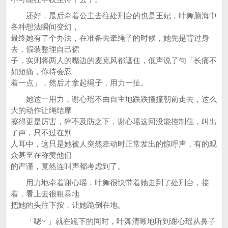
还好，最后牵着公主去往处刑台的也是王妃，叶舞脑海中
各种想法瞬间变幻，
最终她有了个办法，在准备去牵绳子的时候，她先是背过身
去，假装整理自己裙
子，实则将两人的嘴边的麦克风都遮住，低声说了句「长痛不
如短痛，你待会忍
着一点」，然后才拿起绳子，用力一扯。
她这一用力，谢心瑶不由自主地跌跌撞撞朝前走去，这么
大的动作让绳结摩
擦得更是厉害，猝不及防之下，谢心瑶这回没能控制住，叫出
了声，只不过在别
人耳中，这只是她被人突然牵动时正常发出的惊呼声，有的观
众甚至在称赞他们
的严谨，竟然连叫声都考虑到了。
用力地牵着谢心瑶，叶舞很快带着她走到了处刑台，接
着，看上去很粗暴地
把她的头往下按，让她跪倒在地。
「嗯~ 」就在跪下的同时，叶舞清晰地听到谢心瑶从鼻子