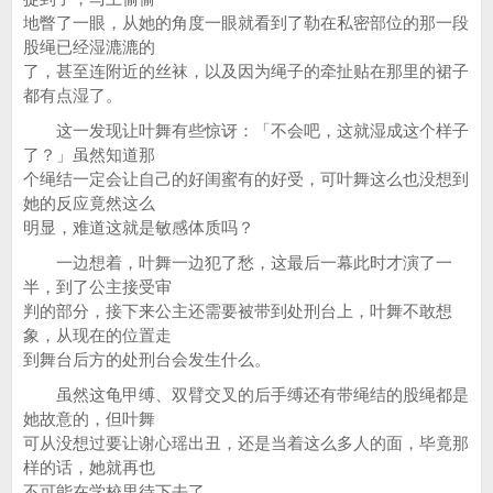
地瞥了一眼，从她的角度一眼就看到了勒在私密部位的那一段
股绳已经湿漉漉的
了，甚至连附近的丝袜，以及因为绳子的牵扯贴在那里的裙子
都有点湿了。
这一发现让叶舞有些惊讶：「不会吧，这就湿成这个样子
了？」虽然知道那
个绳结一定会让自己的好闺蜜有的好受，可叶舞这么也没想到
她的反应竟然这么
明显，难道这就是敏感体质吗？
一边想着，叶舞一边犯了愁，这最后一幕此时才演了一
半，到了公主接受审
判的部分，接下来公主还需要被带到处刑台上，叶舞不敢想
象，从现在的位置走
到舞台后方的处刑台会发生什么。
虽然这龟甲缚、双臂交叉的后手缚还有带绳结的股绳都是
她故意的，但叶舞
可从没想过要让谢心瑶出丑，还是当着这么多人的面，毕竟那
样的话，她就再也
不可能在学校里待下去了。