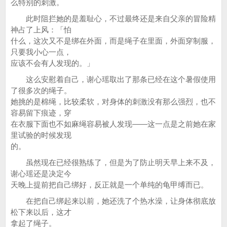
么特别的刺激。
此时阻拦她的是羞耻心，不过最终还是来自父亲的冒险精
神占了上风：「怕
什么，这次又不是绑在外面，而是绳子在里面，外面穿制服，
只要我小心一点，
应该不会有人发现的。」
这么安慰着自己，谢心瑶取出了那条已经在这个暑假使用
了很多次的绳子。
她挑的是棉绳，比较柔软，对身体的刺激没有那么强烈，也不
容易留下痕迹，穿
在衣服下面也不如麻绳容易被人发现——这一点是之前她在家
里试验的时候发现
的。
虽然现在已经很熟练了，但是为了防止明天早上来不及，
谢心瑶还是决定今
天晚上提前把自己绑好，反正就是一个单纯的龟甲缚而已。
在把自己绑起来以前，她还洗了个热水澡，让身体彻底放
松下来以后，这才
拿起了绳子。