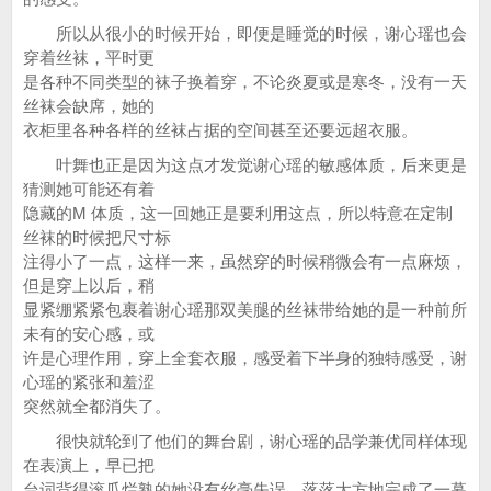
所以从很小的时候开始，即便是睡觉的时候，谢心瑶也会
穿着丝袜，平时更
是各种不同类型的袜子换着穿，不论炎夏或是寒冬，没有一天
丝袜会缺席，她的
衣柜里各种各样的丝袜占据的空间甚至还要远超衣服。
叶舞也正是因为这点才发觉谢心瑶的敏感体质，后来更是
猜测她可能还有着
隐藏的M 体质，这一回她正是要利用这点，所以特意在定制
丝袜的时候把尺寸标
注得小了一点，这样一来，虽然穿的时候稍微会有一点麻烦，
但是穿上以后，稍
显紧绷紧紧包裹着谢心瑶那双美腿的丝袜带给她的是一种前所
未有的安心感，或
许是心理作用，穿上全套衣服，感受着下半身的独特感受，谢
心瑶的紧张和羞涩
突然就全都消失了。
很快就轮到了他们的舞台剧，谢心瑶的品学兼优同样体现
在表演上，早已把
台词背得滚瓜烂熟的她没有丝毫失误，落落大方地完成了一幕