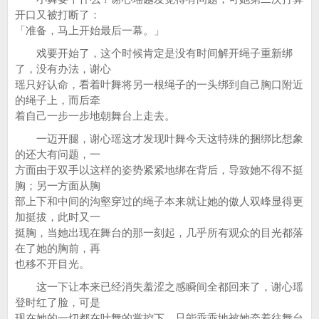
开口又被打断了：
「准备，马上开始最后一幕。」
戏要开始了，这个时候肯定是没有时间解开绳子重新绑
了，没有办法，谢心
瑶只好认命，看着叶舞将另一根绳子的一头绑到自己胸口附近
的绳子上，而后牵
着自己一步一步地朝舞台上走去。
一迈开腿，谢心瑶这才发现叶舞今天这特殊的捆绑比想象
的还大有问题，一
方面由于双手以这样的姿势紧紧地绑在背后，导致她不得不挺
胸；另一方面从胸
部上下和中间的沟壑穿过的绳子本来就让她的傲人双峰显得更
加挺拔，此时又一
挺胸，当她出现在舞台的那一刻起，几乎所有观众的目光都落
在了她的胸前，再
也移不开目光。
这一下让本来已经消失羞涩之感瞬间全都回来了，谢心瑶
登时红了脸，可是
现在她的一切都在叶舞的掌控下，只能乖乖地被她牵着往舞台