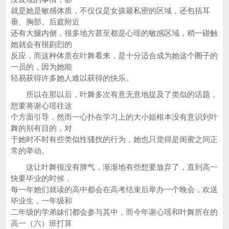
就是她是敏感体质，不仅仅是女孩最私密的区域，还包括耳
垂、胸部、后庭附近
还有大腿内侧，很多地方甚至都是心瑶的敏感区域，稍一碰触
她就会有很剧烈的
反应，而这种体质在叶舞看来，是十分适合成为她这个圈子的
一员的，因为她能
轻易获得许多她人难以获得的快乐。
所以在那以后，叶舞多次有意无意地提及了类似的话题，
想要将谢心瑶往这
个方面引导，然而一心扑在学习上的大小姐根本没有意识到叶
舞的别有目的，对
于她时不时有些类似性骚扰的行为，她也只觉得是闺蜜之间正
常的举动。
这让叶舞很没有脾气，渐渐地有些想要放弃了，直到高一
快要毕业的时候，
每一年她们就读的高中都会在高考结束后举办一个晚会，欢送
毕业生，一年级和
二年级的学弟妹们都会参与其中，而今年谢心瑶和叶舞所在的
高一（六）班打算