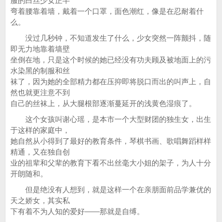
服的白丝少女正半
弯着腰靠着墙，戴着一个口罩，面色潮红，像是在忍耐着什
么。
没过几秒钟，不知道发生了什么，少女突然一阵颤抖，随
即无力地靠着墙壁
坐倒在地，只是这个时候的她已经没有功夫顾及被地面上的污
水染黑的制服和丝
袜了，因为她的全部精力都在压抑即将脱口而出的叫声上，自
然也就更注意不到
自己的丝袜上，从大腿根部逐渐蔓延开的浅黄色湿痕了。
这个女孩叫谢心瑶，是本市一个大型财团的独生女，出生
于这样的家庭中，
她自然从小得到了最好的教育条件，琴棋书画、歌唱舞蹈样样
精通，又在独自创
业的祖辈和父辈的教育下看不出丝毫大小姐的架子，为人十分
开朗随和。
但是绝没有人想到，就是这样一个在亲朋面前品学兼优的
天之娇女，其实私
下有着不为人知的爱好——那就是自缚。