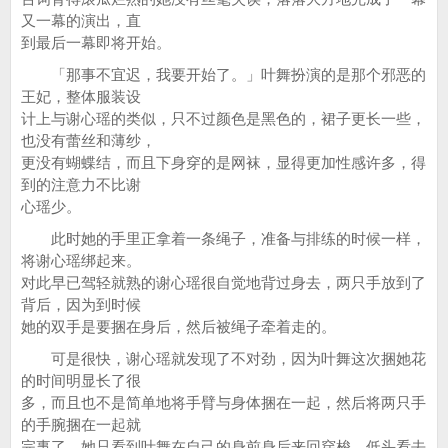
又一幕的演出，直
到最后一幕即将开始。
「那事不宜迟，我要开始了。」叶舞扮演的是那个邪恶的
王妃，整体服装设
计上与谢心瑶的类似，只不过颜色是黑色的，裙子更长一些，
也没有蕾丝和薄纱，
更没有蝴蝶结，而且下身穿的是网袜，显得更加性感许多，得
到的注意力不比谢
心瑶少。
此时她的手里正拿着一条绳子，准备与排练的时候一样，
将谢心瑶绑起来。
对此早已驾轻就熟的谢心瑶很自觉地背过身去，两只手放到了
背后，因为到时候
她的双手是要捆在身后，然后被绳子牵着走的。
可是很快，谢心瑶就发现了不对劲，因为叶舞这次捆她花
的时间明显长了很
多，而且也不是简单地将手臂与身体捆在一起，然后将两只手
的手腕捆在一起就
完事了，她只看到叶舞在自己的身前身后来回穿梭，低头看去