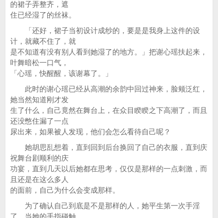
的裙子弄整齐，遮
住已经湿了的丝袜。
「还好，裙子当初设计成纱的，要是是我身上这件的设
计，就藏不住了，就
是不知道有没有别人看到她湿了的地方。」把谢心瑶扶起来，
叶舞暗松一口气，
「心瑶，快醒醒，该谢幕了。」
此时的谢心瑶已经从高潮的余韵中回过神来，脸颊泛红，
她当然知道刚才发
生了什么，自己竟然在舞台上，在众目睽睽之下高潮了，而且
还没憋住漏了一点
尿出来，如果被人发现，他们会怎么看待自己呢？
她胡思乱想着，直到回到后台换回了自己的衣服，直到庆
祝舞台剧顺利的庆
功宴，直到几天以后她都在思考，仅仅是那样的一点刺激，而
且还是在这么多人
的面前，自己为什么会变成那样。
为了确认自己到底是不是那样的人，她平生第一次手淫
了，当她的手指碰触