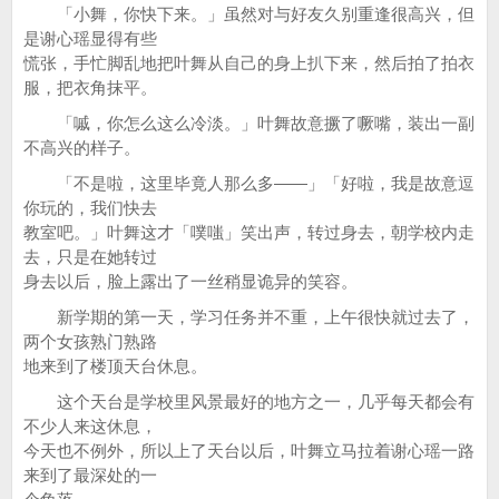
「小舞，你快下来。」虽然对与好友久别重逢很高兴，但
是谢心瑶显得有些
慌张，手忙脚乱地把叶舞从自己的身上扒下来，然后拍了拍衣
服，把衣角抹平。
「嘁，你怎么这么冷淡。」叶舞故意撅了噘嘴，装出一副
不高兴的样子。
「不是啦，这里毕竟人那么多——」「好啦，我是故意逗
你玩的，我们快去
教室吧。」叶舞这才「噗嗤」笑出声，转过身去，朝学校内走
去，只是在她转过
身去以后，脸上露出了一丝稍显诡异的笑容。
新学期的第一天，学习任务并不重，上午很快就过去了，
两个女孩熟门熟路
地来到了楼顶天台休息。
这个天台是学校里风景最好的地方之一，几乎每天都会有
不少人来这休息，
今天也不例外，所以上了天台以后，叶舞立马拉着谢心瑶一路
来到了最深处的一