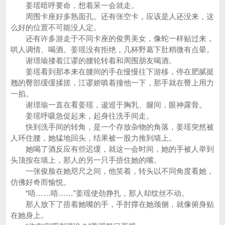
姜瑶暗呼要命，想着呆一会就走。
周围卡座好多熟面孔。还有张空卡，应该是人还没来，这
么好的位置不可能没人定。
还有许多游走于不同卡座的俊男美女，像蛇一样贴过来，
哄人调情、喝酒。姜瑶没有拒绝，几杯野葛下肚稍微有点晕。
谢璟瑜搂着江谬的腰轮转着和周围朋友喝酒。
姜瑶看到那本来在腰间的手在慢慢往下游移，停在肥腻挺
翘的臀部缓缓揉搓，江谬娇嗔着撞他一下，那手就在臀上用力
一掐。
谢璟瑜一直在看姜瑶，逡巡于胸乳、腿间，眼神露骨。
姜瑶呼吸急促起来，起身往洗手间走。
快到洗手间的转角，是一个存放杂物的角落，姜瑶突然被
人环住腰，她猛地回头，结果被一股力推到墙上。
她喝了酒反应有些迟缓，就这一会时间，她的手被人举到
头顶按在墙上，那人的另一只手捂住她的嘴。
一张俊脸在她咫尺之间，他笑着，转头以不同角度看她，
仿佛好奇而愉悦。
“唔……唔……”姜瑶使劲挣扎，那人却纹丝不动。
那人放下了捂着她嘴的手，手肘撑在她颈侧，就像俯身贴
在她身上。