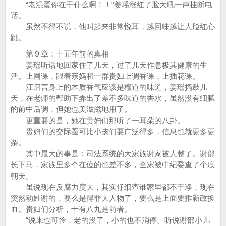
“老混蛋你在干什么啊！！”姜瑶涨红了脸大吼一声挂断电
话。
虽然不得不说，他叫起来非常悦耳，越回味越让人脸红心
跳。
第９章：十五年前的真相
姜瑶听话地回家住了几天，过了几天作息极其健康的生
活。上网课，跟着亲妈和一群贵妇上调香课，上插花课。
江启言身上的木质香气应该是檀道的味道，姜瑶捣鼓几
天，在老师的帮助下弄出了差不多味道的香水，虽然没有细腻
的前中后调，但她也美滋滋地用了。
更重要的是，她在贵妇们那听了一耳朵的八卦。
贵妇们的交际圈可比小孩们要广泛得多，信息也就更多更
杂。
其中最大的事是：司法系统的大家族谢家被人整了。谢部
长下马，家族里多个在位的也差不多，全家被中纪委查了个底
朝天。
虽说现在反腐力度大，其实仔细查谁家里都不干净，现在
突然动姓谢的，要么是得罪大人物了，要么是上面要推新政换
血。贵妇们分析，十有八九是前者。
“说来也可怜，老的没了，小的也不消停。听说谢部小儿