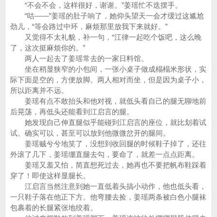
“不会不会，这样很好，谢谢。”姜瑶忙不迭摆手。
“咕——”姜瑶的肚子响了，她仰头望天一会才缓过这尴尬
劲儿，“等会路过中环，麻烦那里放我下来就好。”
又觉得不太礼貌，补一句，“江律一起吃个饭吧，这么晚
了，这次挺麻烦你的。”
两人一起去了姜瑶常去的一家日料馆。
坐在稍显狭窄的小包间，一张小桌子做成榻榻米形状，实
际下面是空的，方便放脚。两人相对而坐，但是因为桌子小，
所以距离并不远。
姜瑶有点不敢抬头和他对视，就低头看自己的腿无聊地前
后晃荡，再低头还能看到江启言的腿。
她发现自己伸直腿似乎能碰到江启言的座位，就比划着试
试。确实可以，甚至可以放到他微微岔开的腿间。
姜瑶贼兮兮地笑了，没想到收回腿的时候鞋子掉了，还往
外滚了几下，姜瑶绷直腿去勾，要命了，就差一点点距离。
姜瑶又羞又怕，简直想死过去，她再也不要把帆布鞋踩着
穿了！即使这样显腿长。
江启言当然注意到她一直低着头搞小动作，他也低头看，
一只鞋子落在他正下方。他弯腰去捡，姜瑶两条被白色小腿袜
包裹着的长腿紧张地绞着。