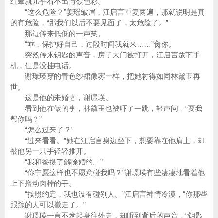
红晕就几乎看不出情欲色彩。
“这么危险？”姜瑶皱眉，江启言重复两遍，那就说明是真
的有危险，“那我们以后不要见面了，太危险了。”
那边传来低低的一声笑。
“乖，保护好自己，过段时间我就来……”肏你。
突然传来钥匙的声音，房子大门被打开，江启言放下手
机，但是没挂电话。
谢璟瑛穿的青色纱裙像雾一样，把她衬得如同林黛玉再
世。
这是他的未婚妻，谢璟瑛。
看到他在做的事，林黛玉也被吓了一跳，轻声问，“要我
帮你吗？”
“怎么过来了？”
“过来看看。”她在江启言身边坐下，想要靠在他肩上，却
被他另一只手轻轻推开。
“我和爸提了解除婚约。”
“你宁愿这样也不愿意碰我吗？”谢璟瑛有些凄凄地看着他
上下撸动肉棒的手。
“按照约定，我也没有碰别人。”江启言神情冷漠，“你那些
跟踪的人可以撤走了。”
谢璟瑛一言不发起身往外走，却听到背后的声音，“钥匙