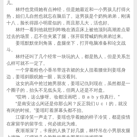
儿。
林纾也觉得她有点神经，但是她最近和一小男孩儿打得火
热，姐们儿自然也就忘在脑后了。这男孩是个奶狗弟弟，刚满
十八，脸长得跟小明星似的，而且那儿大，活也好。
林纾一看到他就想到昨晚在酒店床上被他顶到高潮差点晕
过去的场景，忍不住夹紧了腿，张开双臂喊奶狗弟弟过来。
姜瑶默默坐到角落，盘腿坐下，打开电脑准备和论文战
斗。
林纾还叫了几个经常一块玩的人，都是熟人，但是关系怎
么样可就不一定了。
一个穿着粉色小香吊带连衣裙的女人扭着腰坐到姜瑶身
边，姜瑶斜眼睨她一眼，装没看到。
这女的高中抢过她男朋友，姜瑶记仇到现在，虽然都是一
个圈子的，抬头不见低头见，但两人还是不对盘。
“哎哟，这么惨呀。妆都没画吧，Ｂａｂｙ你真行。”
“是南安这么闲还是你那么闲？反正我们Ｕｃｌ的，就没
有闲的时候。”姜瑶盯着屏幕头都不抬。
江缪冷笑一声走了。姜瑶也学着她的样子冷笑，都是疫情
在家留学的留学生，何必彼此为难。
夜渐渐深了，卡座的人换了好几拨，林纾吊在小男朋友腿