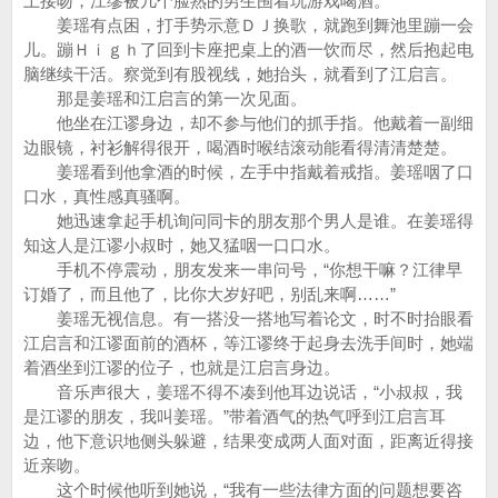
上接吻，江缪被几个脸熟的男生围着玩游戏喝酒。
姜瑶有点困，打手势示意ＤＪ换歌，就跑到舞池里蹦一会
儿。蹦Ｈｉｇｈ了回到卡座把桌上的酒一饮而尽，然后抱起电
脑继续干活。察觉到有股视线，她抬头，就看到了江启言。
那是姜瑶和江启言的第一次见面。
他坐在江谬身边，却不参与他们的抓手指。他戴着一副细
边眼镜，衬衫解得很开，喝酒时喉结滚动能看得清清楚楚。
姜瑶看到他拿酒的时候，左手中指戴着戒指。姜瑶咽了口
口水，真性感真骚啊。
她迅速拿起手机询问同卡的朋友那个男人是谁。在姜瑶得
知这人是江谬小叔时，她又猛咽一口口水。
手机不停震动，朋友发来一串问号，“你想干嘛？江律早
订婚了，而且他了，比你大岁好吧，别乱来啊……”
姜瑶无视信息。有一搭没一搭地写着论文，时不时抬眼看
江启言和江谬面前的酒杯，等江谬终于起身去洗手间时，她端
着酒坐到江谬的位子，也就是江启言身边。
音乐声很大，姜瑶不得不凑到他耳边说话，“小叔叔，我
是江谬的朋友，我叫姜瑶。”带着酒气的热气呼到江启言耳
边，他下意识地侧头躲避，结果变成两人面对面，距离近得接
近亲吻。
这个时候他听到她说，“我有一些法律方面的问题想要咨