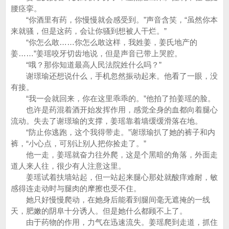
腰痉挛。
“你酒里有药，你慢慢就会感受到。”声音含笑，“虽然你本
来就骚，但是这药，会让你骚到想被人干烂。”
“你怎么敢……你怎么敢这样，我姓姜，姜氏地产的
姜……”姜瑶咬牙切齿地说，但是声音已带上哭腔。
“哦？那你知道最高人民法院姓什么吗？”
谢璟瑜还想说什么，手机忽然振动起来。他看了一眼，没
有接。
“我一会就回来，你在这里乖乖的。”他拍了拍姜瑶的脸。
也许是药混着酒开始发挥作用，感觉全身的血都向着腿心
流动。失去了谢璟瑜的支撑，姜瑶靠着墙缓缓滑落在地。
“防止你逃跑，这个我得带走。”谢璟瑜扒了她的裤子和内
裤，“小心点，可别让别人把你捡走了。”
他一走，姜瑶就奋力往外爬，这是个黑暗的角落，外面走
道人来人往，很少有人注意这里。
姜瑶试着扶墙站起，但一站起来腿心那处就酸痒难耐，敏
感得连走动时与腿肉的摩擦也受不住。
她只好慢慢爬动，在她身后能看到腿间毫无遮掩的一线
天，肥嫩的阴阜十分诱人。但是她什么都顾不上了。
由于药物的作用，力气在迅速流失。姜瑶爬到走道，抓住