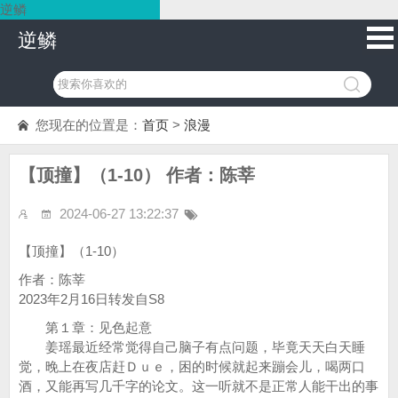
逆鳞
逆鳞
您现在的位置是：
首页
>
浪漫
【顶撞】（1-10） 作者：陈莘
2024-06-27 13:22:37
【顶撞】（1-10）
作者：陈莘
2023年2月16日转发自S8
第１章：见色起意
姜瑶最近经常觉得自己脑子有点问题，毕竟天天白天睡
觉，晚上在夜店赶Ｄｕｅ，困的时候就起来蹦会儿，喝两口
酒，又能再写几千字的论文。这一听就不是正常人能干出的事