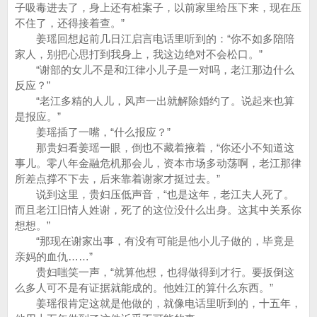
子吸毒进去了，身上还有桩案子，以前家里给压下来，现在压
不住了，还得接着查。”
姜瑶回想起前几日江启言电话里听到的：“你不如多陪陪
家人，别把心思打到我身上，我这边绝对不会松口。”
“谢部的女儿不是和江律小儿子是一对吗，老江那边什么
反应？”
“老江多精的人儿，风声一出就解除婚约了。说起来也算
是报应。”
姜瑶插了一嘴，“什么报应？”
那贵妇看姜瑶一眼，倒也不藏着掖着，“你还小不知道这
事儿。零八年金融危机那会儿，资本市场多动荡啊，老江那律
所差点撑不下去，后来靠着谢家才挺过去。”
说到这里，贵妇压低声音，“也是这年，老江夫人死了。
而且老江旧情人姓谢，死了的这位没什么出身。这其中关系你
想想。”
“那现在谢家出事，有没有可能是他小儿子做的，毕竟是
亲妈的血仇……”
贵妇嗤笑一声，“就算他想，也得做得到才行。要扳倒这
么多人可不是有证据就能成的。他姓江的算什么东西。”
姜瑶很肯定这就是他做的，就像电话里听到的，十五年，