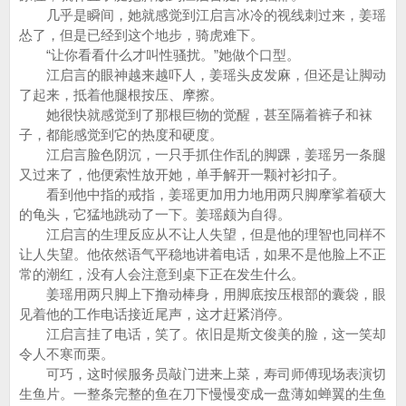
几乎是瞬间，她就感觉到江启言冰冷的视线刺过来，姜瑶
怂了，但是已经到这个地步，骑虎难下。
“让你看看什么才叫性骚扰。”她做个口型。
江启言的眼神越来越吓人，姜瑶头皮发麻，但还是让脚动
了起来，抵着他腿根按压、摩擦。
她很快就感觉到了那根巨物的觉醒，甚至隔着裤子和袜
子，都能感觉到它的热度和硬度。
江启言脸色阴沉，一只手抓住作乱的脚踝，姜瑶另一条腿
又过来了，他便索性放开她，单手解开一颗衬衫扣子。
看到他中指的戒指，姜瑶更加用力地用两只脚摩挲着硕大
的龟头，它猛地跳动了一下。姜瑶颇为自得。
江启言的生理反应从不让人失望，但是他的理智也同样不
让人失望。他依然语气平稳地讲着电话，如果不是他脸上不正
常的潮红，没有人会注意到桌下正在发生什么。
姜瑶用两只脚上下撸动棒身，用脚底按压根部的囊袋，眼
见着他的工作电话接近尾声，这才赶紧消停。
江启言挂了电话，笑了。依旧是斯文俊美的脸，这一笑却
令人不寒而栗。
可巧，这时候服务员敲门进来上菜，寿司师傅现场表演切
生鱼片。一整条完整的鱼在刀下慢慢变成一盘薄如蝉翼的生鱼