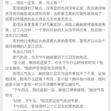
控……现在一定装、装，马上装！”
姜瑶烦躁到了极点，没有监控也就没有证据，而且谢璟瑜
并没有对她造成实质性伤害，这样要立案的可能性就很低了，
就算以性骚扰的名义进去几天也毫无意义。
姜瑶反反复复看了好几遍监控，画面上她被谢璟瑜推进角
落，过了几分钟，一个穿白衬衫的人从洗手间出来，然后就一
直在门口抽烟。
直到他过来抱起从角落爬出来的姜瑶时，姜瑶才认出这个
面目模糊的人是江启言。
有这么巧吗？
更巧的是，当天中午她就接到了江启言的电话。
“姜小姐，事情有进展了。今天下午什么时候有时间？我
过去接你。”他的声音倒是低沉得悦耳。
姜瑶正气头上，她怀疑江启言与这件事脱不了干系。证据
都没有，能有什么进展？而且，姜小姐？她叫他小叔叔，他叫
她姜小姐？姜瑶一时分不清哪件事更让她生气。
“下午四点，我住嘉园一品，麻烦江律来接我。”她语气有
些冷。
“好的，下午见。”电话那边语气依旧平静。
下午四点，姜瑶准时上了江启言的黑色路虎。