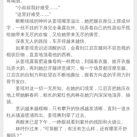
有喝酒。
“小叔叔我好难受……”
“这里好难受……”
断断续续的呻吟从姜瑶嘴里溢出，她把腿在座位上摆成Ｍ
字，一丝不挂的下身完全暴露在外。玩弄着自己的性器似乎既
给她带来无尽的欢愉，又给她带来无尽的痛苦。
深夜无人的路段，车开得越来越快。
如果姜瑶意识还清醒的话，会看到江启言腿间不容忽视的
棍状巨物，直直地顶着他的西裤。
从姜瑶露着肥逼像母狗一样爬动，到隔着衣服、掀开衣服
玩弄大奶，再到她岔开腿肆意揉穴，每一个场景都淫靡至极。
江启言的自制力和欲望在不断地撕扯，握着方向盘的手用力到
骨节发白。
姜瑶对这一切一无所知。在她的幻境里，江启言把她压在
地上帮她解春药，粗长的紫红色肉棒在她穴内深深地顶弄、抽
插。
意识越来越模糊，只有攀升的快感越发清晰，直到一道水
柱从骚逼喷涌而出。姜瑶爽到晕了过去。
再醒来已是下午，一睁眼就看到窗外的残阳和火烧云。
林纾扑过来，“可算醒了，有没有怎么样，还有哪里不舒
服吗？”