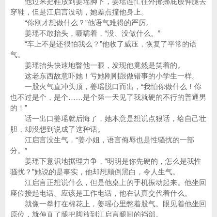
他过来把鞋放到姜瑶脚下，姜瑶连忙往外挪挪屁股伸腿去
穿鞋，但是江启言没动，她差点撞他身上。
“你刚才想做什么？”他语气难得的严厉。
姜瑶不敢抬头，嗫嚅着，“没、没做什么。”
“车上不是还很怕我么？”他收了威压，恢复了平常的语
气。
姜瑶抬头快速地瞥他一眼，发现他竟然是笑着的。
这老东西故意吓她！亏她刚刚跟做错事的小学生一样。
一股火气直冲头顶，姜瑶脱口而出，“我怕你做什么！你
也不过是个，是个……是个第一天见了我就硬的不行的普通男
的！”
话一出口姜瑶就后悔了，她本意是想说点狠话，给自己壮
胆，却没想到说成了这种话。
江启言没生气，“姜小姐，语言侮辱也是性骚扰的一部
分。”
姜瑶下意识地据理力争，“明明是你先硬的，怎么是我性
骚扰？”她说的是事实，他却想颠倒黑白，令人生气。
江启言正想说什么，但是他桌上的手机振动起来。他坐回
座位接起电话。应该是工作电话，他在认真交代着什么。
就像一拳打在棉花上，姜瑶心里憋着股气。眼见着他坐回
原位，就伸直了腿把脚放到江启言腿间的裆部。