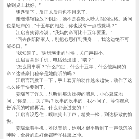
放到桌上就好。”
钥匙留下，反正以后再也不用来了。
谢璟瑛轻轻放下钥匙，她不是喜欢大吵大闹的性格。质问
也是轻声的，“十五年的相处，你也没有一点感觉吗？”
江启言笑得冷漠，“我妈的命可比十五年要重。”
“回去多陪陪家人，别把心思打到我身上，我这边绝不可
能松口。”
“我知道了。”谢璟瑛走的时候，关门声很小。
江启言拿起手机，电话还没挂，“喂？”
“怎么回事啊？”什么约定，什么十五年，什么他妈妈的
命？这些豪门秘辛是她能听的吗？
江启言沉默了一下，手上套弄的动作越来越快，动作了这
么久终于快要到了。
姜瑶等了许久，只听到那边压抑的喘息，小心翼翼地
问，“你是……哭了吗？没事的没事的，我不问了。等你愿意
告诉我的时候再说。什么都会过去的！”
江启言没忍住，噗嗤笑出了声，精关一松，到达极致的愉
悦。
姜瑶拿着手机，难以置信，她刚才似乎听到了一声低沉的
呻吟，全身的血好像都哗哗往脸上冲。