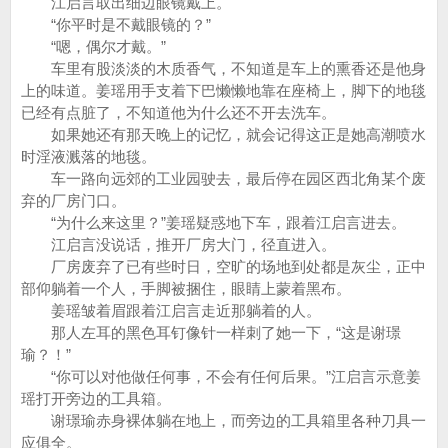
江启言取出细边眼镜戴上。
“你平时是不戴眼镜的？”
“嗯，偶尔才戴。”
车里有股淡淡的木质香气，不知道是车上的熏香还是他身
上的味道。姜瑶用手支着下巴懒懒地靠在座椅上，脚下的地毯
已经有点脏了，不知道他为什么还不开去洗车。
如果她还有那天晚上的记忆，就会记得这正是她高潮喷水
时淫液溅落的地毯。
车一路向远郊的工业园驶去，最后停在园区西北角某个废
弃的厂房门口。
“为什么来这里？”姜瑶疑惑地下车，跟着江启言进去。
江启言没说话，推开厂房大门，径直进入。
厂房废弃了已有些时日，空旷的场地到处都是灰尘，正中
部仰躺着一个人，手脚被捆住，眼睛上蒙着黑布。
姜瑶皱着眉跟着江启言走近那躺着的人。
那人左耳的黑色耳钉像针一样刺了她一下，“这是谢璟
瑜？！”
“你可以对他做任何事，不会有任何后果。”江启言示意姜
瑶打开旁边的工具箱。
谢璟瑜赤身裸体躺在地上，而旁边的工具箱里各种刀具一
应俱全。