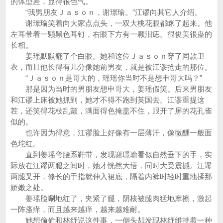
的体型差，显得很色气。
“我男朋友Ｊａｓｏｎ，谢璟瑜。”江谬向其它人介绍。
谢璟瑜笑着向大家点点头，一双大桃花眼都眯了起来。他
左耳带着一颗黑色耳钉，右眼下方有一颗泪痣。很俊美很蛊的
长相。
姜瑶默默翻了个白眼。她和这位Ｊａｓｏｎ穿了同款卫
衣，而且他长得有几分像她前男友，就是被江谬抢走的那位。
“Ｊａｓｏｎ是哥大的，瑶瑶你当时不是想申哥大吗？”
那是因为当时的男朋友想申哥大，姜瑶假笑。后来男朋友
和江谬上床被她抓到，她才不得不跑到英国去。江谬重提这
茬，还笑得花枝乱颤，满面得色掩盖不住，跟开了屏的花孔雀
似的。
也许因为得意，江谬脸上好像有一层薄汗，像微醺一般面
色坨红。
直到姜瑶弯腰系鞋带，发现谢璟瑜看似自然垂下的手，实
际放在江谬两腿之间时，她才恍然大悟，同时大受震撼。江谬
两腿叉开，修长的手指就伸入裙底，隔着内裤时轻时重地揉那
娇嫩之处。
姜瑶脸唰地红了，夹紧了腿，阴核被腿肉猛地摩擦，激起
一阵瘙痒，而且越来越痒，越来越难耐。
她想偷偷和林纾说这件事，一侧头却发现林纾维持着一种