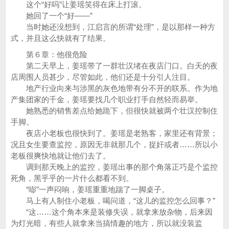
这个“好吗”让姜瑶笑得在床上打滚。
她回了一个“好——”
当时她还没想到，江启言的所谓“处理”，是以那样一种方
式，并且这么快就有了结果。
第６章：他很危险
第二天早上，姜瑶带了一群壮汉堵在夜店门口。白天的夜
店周围人员甚少，尽管如此，他们还是十分引人注目。
地产行业向来与涉黑的灰色地带有分不开的联系。作为地
产集团家的千金，姜瑶要找几个职业打手自然轻而易举。
她熟悉的销售差点给她跪下，但很快就被两个壮汉控制住
手脚。
夜店小老板也很快到了。姜瑶是老熟客，家里还有背景；
况且女生要查监控，原因无非就那几个，捉奸或者……所以小
老板很爽快地就让他们去了。
调到那天晚上的监控，姜瑶出事的那个角落正巧是个监控
死角，黑乎乎的一片什么都看不到。
“嘭”一声闷响，姜瑶重重地踹了一脚桌子。
马上有人制住小老板，喝问道，“这儿的监控怎么回事？”
“这……这个角本来是装修失误，就拿来放杂物，后来因
为灯光暗，有些人就拿来当搞情趣的地方，所以就没装监