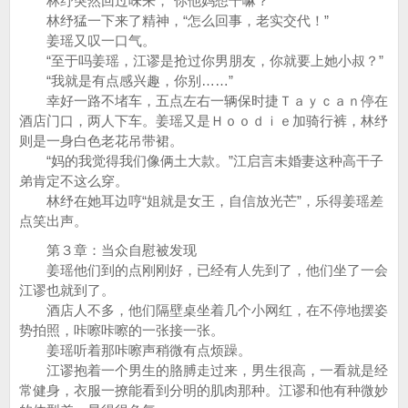
林纾突然回过味来，“你他妈想干嘛？”
林纾猛一下来了精神，“怎么回事，老实交代！”
姜瑶又叹一口气。
“至于吗姜瑶，江谬是抢过你男朋友，你就要上她小叔？”
“我就是有点感兴趣，你别……”
幸好一路不堵车，五点左右一辆保时捷Ｔａｙｃａｎ停在
酒店门口，两人下车。姜瑶又是Ｈｏｏｄｉｅ加骑行裤，林纾
则是一身白色老花吊带裙。
“妈的我觉得我们像俩土大款。”江启言未婚妻这种高干子
弟肯定不这么穿。
林纾在她耳边哼“姐就是女王，自信放光芒”，乐得姜瑶差
点笑出声。
第３章：当众自慰被发现
姜瑶他们到的点刚刚好，已经有人先到了，他们坐了一会
江谬也就到了。
酒店人不多，他们隔壁桌坐着几个小网红，在不停地摆姿
势拍照，咔嚓咔嚓的一张接一张。
姜瑶听着那咔嚓声稍微有点烦躁。
江谬抱着一个男生的胳膊走过来，男生很高，一看就是经
常健身，衣服一撩能看到分明的肌肉那种。江谬和他有种微妙