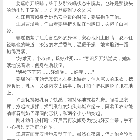
姜瑶睁开眼睛，终于从那浅眠状态中脱离。也许是那摸头
的动作过于宠溺，才会忽然感到这么委屈。
在江启言倾身为她系安全带的时候，姜瑶抱住了他。
江启言没动，任由着姜瑶把头贴在他胸口，哭湿了白衬
衫。
姜瑶抱紧了江启言温热的身体，安心地闭上眼睛，忍不住
轻嗅他的味道，淡淡的木质香气，温暖干燥，她拿脸蹭一蹭，
抱得更紧。
“好难受，小叔叔，我好难受……”意识又开始游离，她絮
絮地说着话，侧身往后软倒。
“我被下了药……好难受……好痒……”
姜瑶的手开始无意识地在身上游走，伸入宽大的卫衣，抚
摸腹部，乳房，又嫌内衣太碍事，解开扣子把抹胸脱了甩在地
上。
许是抚摸嫩乳有了快感，她持续地揉着乳房。隔着卫衣
揉，撩起衣服揉，揉到殷红的奶头都挺立起来，隔着卫衣都能
清晰看到奶子浑圆的形状，和两个小小的突起。
刚才动作被打断，江启言再次倾身为她扣好安全带，手不
小心擦过姜瑶挺立的乳。
江启言面无表情地发动车子。虽然在夜店，但是他今晚没