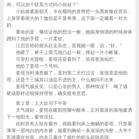
询，可以加个联系方式吗小叔叔？”
小姑娘素面朝天，卡在额间的发带把一头黑发拢在背后，
上身穿着很大的Ｔ恤但是不显单薄，这下面一定藏着一对大
奶。
要命的是，像佐证他的想法一般，她探身倒酒的时候身体
蹭到了他的手臂，一片柔软。
江启言轻轻摇头赶走杂念，直视她一眼，说，“好。”
他硬了，裤子上突兀地凸起一根，撑起一片小帐篷。
尽管灯光昏暗，姜瑶还是看到了，笑得更加灿烂。
他给了姜瑶一个号码。
姜瑶当时满意极了，直到第二天打过去，发现竟是他助
理，还是个三缄其口油盐不进的主，什么都问不出来。
姜瑶气极反笑。口是心非的男人，那种情况下，喝了酒，
硬成那样还能保持理智，确实挺有意思。
第２章：土大款与下午茶
天气很好，姜瑶在暖阳照耀中醒来，正对着床的落地窗洒
下一地阳光，窗帘没拉。
此时若有人站在窗外，就能看到床上侧躺的姜瑶，只穿着
薄薄一层纯白的内衣裤，能看到胸前一条深深的沟壑，大半个
乳球露在外面，内衣只裹住了嫣红的奶头若隐若现。