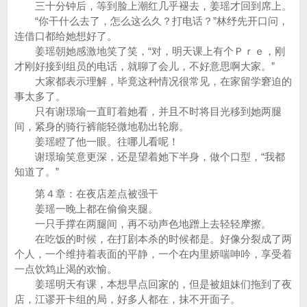
三十分钟后，等到脸上潮红几乎褪去，姜瑶才回到席上。
“你干什么去了，怎么这么久？打电话？”林纾先开口问，
连借口都给她想好了。
姜瑶朝她感激地笑了笑，“对，明天课上有个Ｐｒｅ，刚
才刚好接到组员的电话，就聊了会儿，不好意思啊大家。”
大家都表示理解，毕竟这种情况很常见，在家留学窘迫的
事太多了。
只有谢璟瑜一直盯着她看，并且不时将目光移到她两腿
间，紧身的骑行裤能轻微地勒出轮廓。
姜瑶瞪了他一眼。往哪儿看呢！
谢璟瑜笑意更深，还是望着她下半身，做个口型，“我都
知道了。”
第４章：在夜店差点被强干
姜瑶一晚上都在偷偷夹腿。
一只手撑在两腿间，再不动声色地蹭上去轻轻摩擦。
在吃饭的时候，在打剧本杀的时候都是。好像分裂成了两
个人，一个维持着表面的平静，一个在内里娇喘呻吟，享受着
一点饮鸩止渴的欢愉。
姜瑶明天有课，本想早点回家的，但是被姐妹们拖到了夜
店，江谬开卡组的局，好多人都在，抹不开面子。