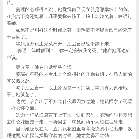
片。
姜瑶的心砰砰直跳，她觉得自己现在就是那案板上的鱼。
江启言下身还挺着，几乎要撑破裤子，脸上却浅笑着，眯眼盯
着她。
如果不是刚好这个时候上菜，姜瑶毫不怀疑自己已经死了
千百回了。
等到服务员上完菜离开，江启言已经平静下来。
“姜瑶，等时候到了，你一定会被我肏死。”他在她耳边轻
声说。
第８章：他在电话那头自渎
姜瑶在不熟的人看来是个难相处的暴躁御姐，在熟人面前
就又贱又怂。
勾引江启言一半以上原因是一时冲动，等到真刀真枪地
干，她就怂了。
这次江启言出于不知道什么原因放过她，她就跟拿了死缓
一样心怀侥幸。
逃命一样从江启言车上下来，快到家时，姜瑶临时起意想
去中心花园走一走。一折回去，就见到两个人也在往外走。
当时她还没在意，直到从花园里弯弯绕绕的小径出来，发
现这两人在探头探脑守着的时候，她才觉得不对劲。