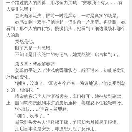
一个路过的人的西裤，用尽全力哭喊，“救救我！有人……有
人要非礼我！”
意识渐渐流失，眼前一时是黑暗，一时是真实的场景。
她感觉到一双手把她抱起，但眼前一片黑暗。再眨眼，她
看到了那个人的白衬衫。慢慢抬头，她看到了细边眼镜和那个
人的脸。
竟然是他。
眼前又是一片黑暗。
不知道是什么绝世的好运气，她竟然被江启言捡到了。
第５章：帮她解春药
姜瑶似乎进入了浅浅的昏睡状态，醒不过来，却能感觉到
外界的变化。
“别怕，没事了。”耳边有个声音一遍遍地说，“他会受到惩
罚的，相信我。”
嘈杂的音乐声人声渐渐远去，车门打开，她被放到副驾
上，腿间软肉接触到冰凉的皮质座椅，姜瑶忍不住轻轻呻吟。
“小叔叔……”声音带着哭腔。
“别怕，没事了。”
感觉到头发被人轻轻揉了揉，姜瑶却忽然掉起了眼泪。
江启言本意是安抚，却没想到起了反作用。