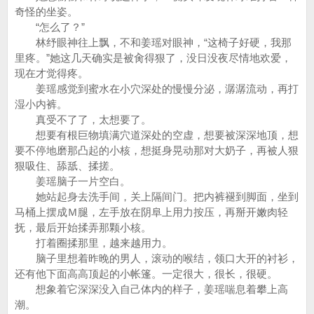
奇怪的坐姿。
“怎么了？”
林纾眼神往上飘，不和姜瑶对眼神，“这椅子好硬，我那
里疼。”她这几天确实是被肏得狠了，没日没夜尽情地欢爱，
现在才觉得疼。
姜瑶感觉到蜜水在小穴深处的慢慢分泌，潺潺流动，再打
湿小内裤。
真受不了了，太想要了。
想要有根巨物填满穴道深处的空虚，想要被深深地顶，想
要不停地磨那凸起的小核，想挺身晃动那对大奶子，再被人狠
狠吸住、舔舐、揉搓。
姜瑶脑子一片空白。
她站起身去洗手间，关上隔间门。把内裤褪到脚面，坐到
马桶上摆成Ｍ腿，左手放在阴阜上用力按压，再掰开嫩肉轻
抚，最后开始揉弄那颗小核。
打着圈揉那里，越来越用力。
脑子里想着昨晚的男人，滚动的喉结，领口大开的衬衫，
还有他下面高高顶起的小帐篷。一定很大，很长，很硬。
想象着它深深没入自己体内的样子，姜瑶喘息着攀上高
潮。