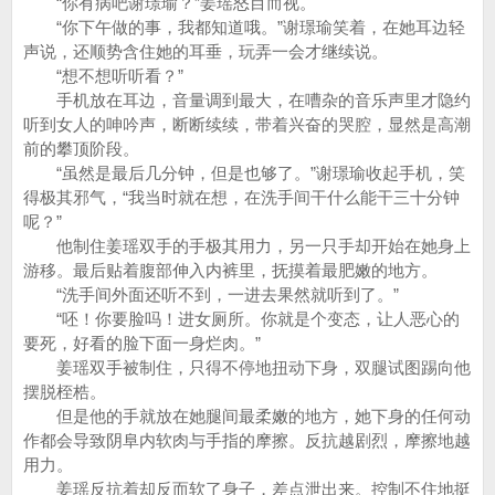
“你有病吧谢璟瑜？”姜瑶怒目而视。
“你下午做的事，我都知道哦。”谢璟瑜笑着，在她耳边轻
声说，还顺势含住她的耳垂，玩弄一会才继续说。
“想不想听听看？”
手机放在耳边，音量调到最大，在嘈杂的音乐声里才隐约
听到女人的呻吟声，断断续续，带着兴奋的哭腔，显然是高潮
前的攀顶阶段。
“虽然是最后几分钟，但是也够了。”谢璟瑜收起手机，笑
得极其邪气，“我当时就在想，在洗手间干什么能干三十分钟
呢？”
他制住姜瑶双手的手极其用力，另一只手却开始在她身上
游移。最后贴着腹部伸入内裤里，抚摸着最肥嫩的地方。
“洗手间外面还听不到，一进去果然就听到了。”
“呸！你要脸吗！进女厕所。你就是个变态，让人恶心的
要死，好看的脸下面一身烂肉。”
姜瑶双手被制住，只得不停地扭动下身，双腿试图踢向他
摆脱桎梏。
但是他的手就放在她腿间最柔嫩的地方，她下身的任何动
作都会导致阴阜内软肉与手指的摩擦。反抗越剧烈，摩擦地越
用力。
姜瑶反抗着却反而软了身子，差点泄出来。控制不住地挺