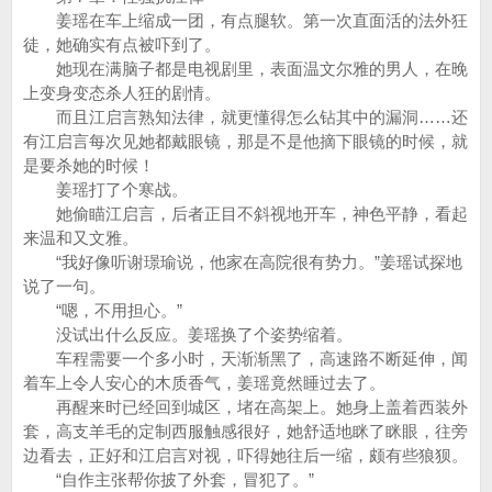
姜瑶在车上缩成一团，有点腿软。第一次直面活的法外狂
徒，她确实有点被吓到了。
她现在满脑子都是电视剧里，表面温文尔雅的男人，在晚
上变身变态杀人狂的剧情。
而且江启言熟知法律，就更懂得怎么钻其中的漏洞……还
有江启言每次见她都戴眼镜，那是不是他摘下眼镜的时候，就
是要杀她的时候！
姜瑶打了个寒战。
她偷瞄江启言，后者正目不斜视地开车，神色平静，看起
来温和又文雅。
“我好像听谢璟瑜说，他家在高院很有势力。”姜瑶试探地
说了一句。
“嗯，不用担心。”
没试出什么反应。姜瑶换了个姿势缩着。
车程需要一个多小时，天渐渐黑了，高速路不断延伸，闻
着车上令人安心的木质香气，姜瑶竟然睡过去了。
再醒来时已经回到城区，堵在高架上。她身上盖着西装外
套，高支羊毛的定制西服触感很好，她舒适地眯了眯眼，往旁
边看去，正好和江启言对视，吓得她往后一缩，颇有些狼狈。
“自作主张帮你披了外套，冒犯了。”