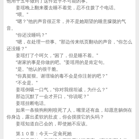
他用十五年做到了这件近乎不可能的事。
姜瑶晚上翻来覆去睡不着觉，忍不住拨了个电话。
“喂。”
“嗯？”他的声音很正常，并不是她期望的睡意朦胧的气
音。
“你还没睡吗？”
“嗯，在处理一些事。”那边传来纸页翻动的声音，“你怎么
还没睡？”
姜瑶打了个呵欠，“困了，但是睡不着。”
“谢家的事是你做的吧。”姜瑶用的是肯定句。
“是。”他认的很干脆。
“你真挺狠。谢璟瑜的毒不会是你注射的吧？”
“不全是。”
姜瑶倒吸一口气，“你对我很坦诚，为什么？”
那边沉默了一会才开口，“你说呢？”
姜瑶挂断电话。
如果一条狼狗刚刚咬死了人，嘴里还有血，却愿意躺倒在
你身边，露出柔软的肚皮，你会摸摸它的头吗？
姜瑶知道自己会的，即使她不应该。
第１０章：今天一定肏死她