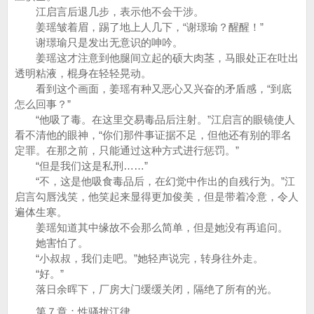
江启言后退几步，表示他不会干涉。
姜瑶皱着眉，踢了地上人几下，“谢璟瑜？醒醒！”
谢璟瑜只是发出无意识的呻吟。
姜瑶这才注意到他腿间立起的硕大肉茎，马眼处正在吐出
透明粘液，棍身在轻轻晃动。
看到这个画面，姜瑶有种又恶心又兴奋的矛盾感，“到底
怎么回事？”
“他吸了毒。在这里交易毒品后注射。”江启言的眼镜使人
看不清他的眼神，“你们那件事证据不足，但他还有别的罪名
定罪。在那之前，只能通过这种方式进行惩罚。”
“但是我们这是私刑……”
“不，这是他吸食毒品后，在幻觉中作出的自残行为。”江
启言勾唇浅笑，他笑起来显得更加俊美，但是带着冷意，令人
遍体生寒。
姜瑶知道其中缘故不会那么简单，但是她没有再追问。
她害怕了。
“小叔叔，我们走吧。”她轻声说完，转身往外走。
“好。”
落日余晖下，厂房大门缓缓关闭，隔绝了所有的光。
第７章：性骚扰江律