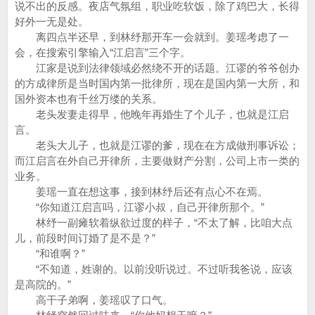
说不出的反感。夜店气氛组，职业吃软饭，除了鸡巴大，长得
好外一无是处。
离四点半还早，到林纾那开车一会就到。姜瑶考虑了一
会，在搜索引擎输入“江启言”三个字。
江家是说到法律领域必然绕不开的话题。江谬的爷爷创办
的方成律所是当时国内第一批律所，现在是国内第一大所，和
国外资本也有千丝万缕的关系。
老头发妻走得早，他晚年再婚生了个儿子，也就是江启
言。
老头大儿子，也就是江谬的爹，现在在方成做刑事诉讼；
而江启言在外自己开律所，主要做财产分割，公司上市一类的
业务。
姜瑶一直在想这事，接到林纾后还有点心不在焉。
“你知道江启言吗，江谬小叔，自己开律所那个。”
林纾一副瘫软着纵欲过度的样子，“不太了解，比咱大点
儿，前段时间订婚了是不是？”
“和谁啊？”
“不知道，姓谢的。以前没听说过。不过听我爸说，应该
是高院的。”
高干子弟啊，姜瑶叹了口气。