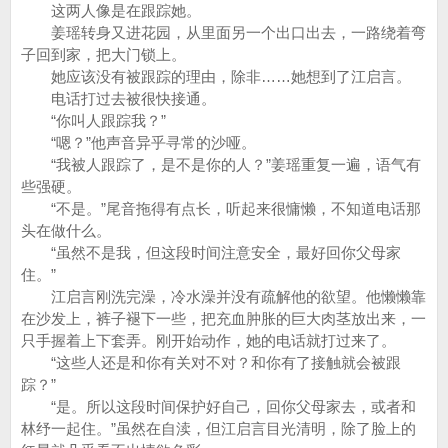
这两人像是在跟踪她。
姜瑶转身又进花园，从里面另一个出口出去，一路绕着弯
子回到家，把大门锁上。
她应该没有被跟踪的理由，除非……她想到了江启言。
电话打过去被很快接通。
“你叫人跟踪我？”
“嗯？”他声音异乎寻常的沙哑。
“我被人跟踪了，是不是你的人？”姜瑶重复一遍，语气有
些强硬。
“不是。”尾音拖得有点长，听起来很慵懒，不知道电话那
头在做什么。
“虽然不是我，但这段时间注意安全，最好回你父母家
住。”
江启言刚洗完澡，冷水澡并没有疏解他的欲望。他懒懒靠
在沙发上，裤子褪下一些，把充血肿胀的巨大肉茎放出来，一
只手握着上下套弄。刚开始动作，她的电话就打过来了。
“这些人还是和你有关对不对？和你有了接触就会被跟
踪？”
“是。所以这段时间保护好自己，回你父母家去，或者和
林纾一起住。”虽然在自渎，但江启言目光清明，除了脸上的