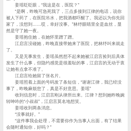
姜瑶眨眨眼，“我这是在，医院？”
“是啊，昨晚可急死我了，三点多接到江律的电话，说你
被人下药了，在医院吊水，把我酒都吓醒了。我还以为你先回
家了，没想到……哎，幸好没事。”林纾眼睛里全是血丝，显
然是守了她一夜。
姜瑶抱住她，在她怀里蹭了蹭。
江启言没碰她，昨晚直接带她来了医院，把林纾叫来就走
了。
又是无事发生，姜瑶虽然想不起来她被江启言捡到后具体
发生了什么事，但隐约感觉是很羞耻的事，江启言的无动于衷
让她有点拿不准了。
江启言给她留了张名片。
姜瑶照着上面的号码发了条短信，“谢谢江律，我已经没
事了，昨晚麻烦您了，真是不好意思。姜瑶”
收到信息时，江启言刚从律所出来。江律？想到她昨晚婉
转呻吟的“小叔叔”，江启言莫名地想笑。
姜瑶收到两条消息。
“没事就好。”
“这件事我会处理，不需要你作为当事人出面，有了结果
会随时通知你，好吗？”