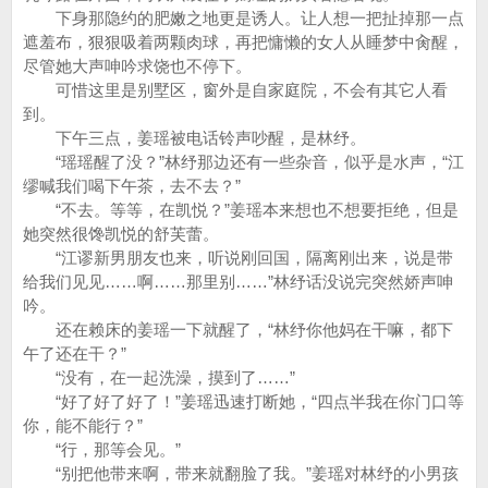
下身那隐约的肥嫩之地更是诱人。让人想一把扯掉那一点
遮羞布，狠狠吸着两颗肉球，再把慵懒的女人从睡梦中肏醒，
尽管她大声呻吟求饶也不停下。
可惜这里是别墅区，窗外是自家庭院，不会有其它人看
到。
下午三点，姜瑶被电话铃声吵醒，是林纾。
“瑶瑶醒了没？”林纾那边还有一些杂音，似乎是水声，“江
缪喊我们喝下午茶，去不去？”
“不去。等等，在凯悦？”姜瑶本来想也不想要拒绝，但是
她突然很馋凯悦的舒芙蕾。
“江谬新男朋友也来，听说刚回国，隔离刚出来，说是带
给我们见见……啊……那里别……”林纾话没说完突然娇声呻
吟。
还在赖床的姜瑶一下就醒了，“林纾你他妈在干嘛，都下
午了还在干？”
“没有，在一起洗澡，摸到了……”
“好了好了好了！”姜瑶迅速打断她，“四点半我在你门口等
你，能不能行？”
“行，那等会见。”
“别把他带来啊，带来就翻脸了我。”姜瑶对林纾的小男孩