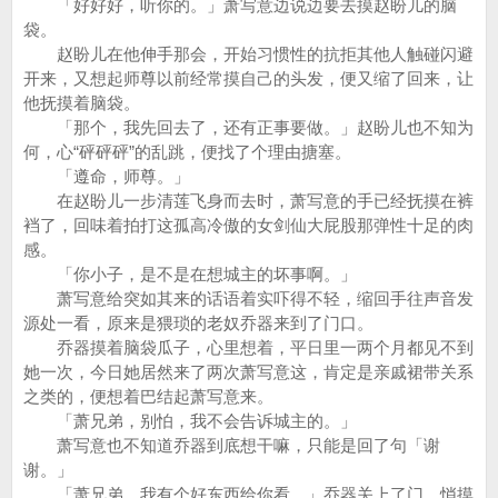
「好好好，听你的。」萧写意边说边要去摸赵盼儿的脑
袋。
赵盼儿在他伸手那会，开始习惯性的抗拒其他人触碰闪避
开来，又想起师尊以前经常摸自己的头发，便又缩了回来，让
他抚摸着脑袋。
「那个，我先回去了，还有正事要做。」赵盼儿也不知为
何，心“砰砰砰”的乱跳，便找了个理由搪塞。
「遵命，师尊。」
在赵盼儿一步清莲飞身而去时，萧写意的手已经抚摸在裤
裆了，回味着拍打这孤高冷傲的女剑仙大屁股那弹性十足的肉
感。
「你小子，是不是在想城主的坏事啊。」
萧写意给突如其来的话语着实吓得不轻，缩回手往声音发
源处一看，原来是猥琐的老奴乔器来到了门口。
乔器摸着脑袋瓜子，心里想着，平日里一两个月都见不到
她一次，今日她居然来了两次萧写意这，肯定是亲戚裙带关系
之类的，便想着巴结起萧写意来。
「萧兄弟，别怕，我不会告诉城主的。」
萧写意也不知道乔器到底想干嘛，只能是回了句「谢
谢。」
「萧兄弟，我有个好东西给你看。」乔器关上了门，悄摸