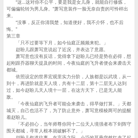
“这...这对你不公平，要是我是女儿身，就能自行修炼，
可偏偏轮转为男儿身。”萧写意装作一脸无奈自责的可怜样出
来。
“没事，反正你清我楚，知道便好，我不介怀，也不后
悔。”
第三章
「只不过要等下月，如今仙庭正频频来犯。」
赵盼儿跟萧写意说起了近况，并表达了意愿。
萧写意也没有反话，觉得拿下赵盼儿已经是势在必得，想
起刚跟乔器聊天提及的时间，今夜仙庭的飞升者便会来袭击天
都城。
依照设定的世界宏观里实力分阶，人族都是以武境，从一
到十，再进阶就是天人境，共有十二层，第十二层无人达到
过，如今赵盼儿天人境十一层，在这方天下，已是无人能
敌。
「今夜仙庭的飞升者可能会来袭击，得早做打算。」天都
城灭，自己也活不了，为了防止意外，萧写意模棱两可的提醒
着赵盼儿。
「不必担心，当年师尊你同十二位天人境强者布下剑阵守
围天都城，寻常人根本就破解不了。」
赵盼儿叙道往事，在言语之际，小巧的耳垂突然红赤了起