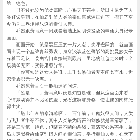
第一绝色。
只不过她较为优柔寡断，心系天下苍生，所以甘愿为了人
类轩辕皇朝，在仙庭驻留人类的奉仙宫威逼压迫下，召开了至
今仍为三界津津乐道的奉仙大典。
乔器跟萧写意一同观看着墙上回阴珠投放的奉仙大典记录
画面。
画面开始，就是黑压压的一片人潮，欢呼雀跃的，就当画
面出现一个盘缠青丝秀发，身穿淡淡蓝色薄衫的高挑曼妙女子
赤着玉足从一袭由宫门直接铺到殿台二里地的红毯走来时，全
场鸦雀无声，变得肃穆异常。
「你可知道这女人是谁，上千名修仙者无不闻名而来，世
家贵族都无一缺席。」
乔器舔着舌头一脸痴迷的问道。
「这是……」萧写意即便是知道是谁，但从这画面来看，
心情激动得并不比老奴差，光看这婀娜身姿，便让他的肉棒胀
得生疼。
「堪比仙帝的辜清蓉啊，二百年前，仙庭奴役人间，人类
与飞升者争夺不休，其中人类最为厉害的剑修就是辜清蓉了，
还是三界第一绝色，但随着不断的杀戮，辜清蓉心系苍生，最
后决定献身给仙庭驻留人间的奉仙宫，举行奉仙大典，在天下