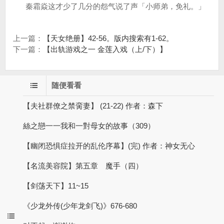
秦霜焱这才少了几分的怨气说了声「小师弟，免礼。」
上一篇：
【天女绝册】42-56。版内搜索有1-62。
下一篇：
【出轨游戏之一 金莲入戏（上/下）】
随便看看
【夫社群僚之禁脔妻】 (21-22) 作者：森下
絲之戀一一我和一對母女的故事（309）
【幽闭恐惧症拉开的乱伦序幕】(完) 作者：神女无心
【名流美容院】第五章 魔手（四）
【剑荡天下】11~15
《少龙外传(少年龙剑飞)》676-680