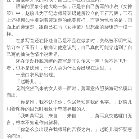
眼前的景象令他大吃一惊，正是在自己所写的小说《女神
策》中，赵盼儿为了纪念师尊裴珺楚所设立的玉石宫殿，玉石
上还栩栩如生雕刻着裴珺楚的绝美模样，而更为惊奇的是，画
面上的裴珺楚，跟自己在写《女神策》里想象的裴珺楚一模一
样。
在萧写意还在怀疑自己是不是在做梦时，突然被不明气流
给订在了玉石上，酸痛让他意识到，自己真的可能穿越到了自
己写的仙侠色情小说世界。
还在使劲挣脱束缚的萧写意耳边传来一声「你不是飞升
者，也不是妖族，一介人类为什么会出现在这里。」
一袭白衣风影出现。
「赵盼儿。」
见到突然飞来的女人第一面时，萧写意依照脑海记忆脱口
而出。
「你是谁，我不认识你，你居然知道我的名字。」赵盼儿
用着诧异的目光盯着这个奇装异服的人。
「我叫萧写意，来自……来自……，」萧写意突然哑口无
言，根本不知道作何解释。
「你怎么会出现在我师尊的宫寝之内。」赵盼儿满怀疑惑
的问道。