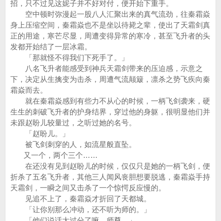
招，只不过见这妮子并不好对付，便开始下重手。
空中顿时弥漫起一股八人汇聚出来的真气流劲，往秦霜焱
身上压缩空间，秦霜焱也不是坐以待毙之辈，使出了天霜剑真
正的用途，寒芒尽显，周遭变得异常的寒冷，甚至飞升者的头
发都开始结了一层冰霜。
「那就怪不得我们下死手了。」
八名飞升者能感受到神兵天霜剑带来的压迫感，示意之
下，决定从生擒变为击杀，周遭气流颠簸，凛杀之势飞疾向秦
霜焱而去。
就在秦霜焱感到有些力不从心的时候，一柄飞剑袭来，硬
生生的刺破飞升者的护身结界，穿过他的身躯，很明显他们并
未跟赵盼儿较量过，之听过她的名号。
「赵盼儿。」
被飞剑刺穿的人，如流星般直坠。
又一个，两个三个……
在还没有见到赵盼儿的时候，仅仅只是她的一柄飞剑，便
折杀了五名飞升者，其他三人闻风丧胆想要脱逃，秦霜焱手持
天霜剑，一瞬之间又击杀了一个惊愕反应慢的。
见追不上了，秦霜焱才折回了天都城。
「让你别那么冲动，还不听为师的。」
「他们说话太过分了嘛，师尊。」