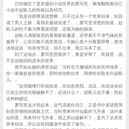
已经确定了是穿越到小说世界的萧写意，脑海翻阅着自己
小说中赵盼儿的性格以及经历。
「我是你师尊裴珺楚啊，只不过从另一个世界回来，轮回
成了男人之躯，看我衣服就知道了。」萧写意清楚的知道，赵
盼儿的性子极为尊重裴珺楚，还视为她的娘亲。
赵盼儿满脸疑惑的看着眼前邋遢，还带着不干净气味的异
服男子，心里百般不愿意置信，可她心底十分敬重师尊，便淡
淡地说道「你有何凭证，说不出来，我立马杀了你。」
到了这地步，萧写意想着拼了，要是穿帮了，死就死，说
不定还能回到原本的世界。
便开始从她的身世说起「当时在天墉城所在的沧州地界，
你一家被妖族所残害，那时候你刚出世，我便给你取名叫赵盼
儿。」
「这些随便打听就知道，你别忽悠我，况且，你连这你自
己创立的招式都破解不了，还说什么？」赵盼儿也不傻，想起
这种种破绽。
萧写意这才想起来，这气流困住自己，正是书中裴珺楚用
剑意所领悟的困敌之式，当时用来对付仙庭的飞升者「这叫束
仙剑意，用来对付飞升者，我之所以破解不了，是为了从异世
界来找你，所以在轮回隧道中舍弃了修为。」