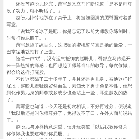
还没等赵盼儿说完，萧写意又立马打断说道「是不是师尊
没了功力，就不听话了。」
赵盼儿悻悻地趴在了桌子上，将挺翘圆润的肥臀面对着萧
写意。
「说我不冷冰了是吧，你是忘记了以前为师教你练剑时，
时常打你屁股了。」
萧写意舔了舔舌头，这肥硕的蜜桃臀简直是她的最爱，一
巴掌猛地就拍打了上去。
随着一声“啪”，没有运气抵御的赵盼儿，臀部立马传递开
来一阵热辣的痛感，也回想起了师尊当年的教导，每次偷懒，
都会给这样打屁股。
不过这都隔了二十多年了，并且还是男儿身，被他这样打
屁股，赵盼儿羞耻感贸然而生，素知天下男子色是本性，便想
到化作男儿身的师尊或多或少也会沾上一些，耳边越发的热
了。
萧写意也知道，今天还是初次相识，不好再过分，便说道
「我以后还是叫你师尊好了，免得改不了口，在外人面前说错
了。」
赵盼儿与师尊情意深重，便开玩笑道「以后我教你修为，
你偷懒我也要这样打你屁股。」