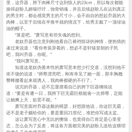
里，这乔器，胯下肉棒尺寸达到惊人的23cm，所以每次都能
操得赵盼儿娇喘吁吁，蚀骨销魂，并且后续赵盼儿在运到真正
的男主时，都会感觉男主的尺寸小，会不由自的想起乔器的大
肉棒，以至于后续在半推半就的情况下，给男主戴了一顶绿油
油的帽子。
“算是吧。”萧写意有些失魂的想到。
老奴乔器也注意到刚他看自己裤裆惊讶的神情，便热情的
凑过来说道：“看你奇装异着的，想必不是轩辕皇朝的子民
吧，我叫乔器，你呢。”
“我叫萧写意。”
知道这老奴伪善本性的萧写意本想少打交道，没想到他不
依不饶的说道：“师尊漂亮吧，刚有幸见了她一面，那丰胸翘
臀蜂腰看起来就诱人，我肉棒都硬的不行了。”
说完的乔器，还不忘显摆着自己的胯下巨器继续说
道：“要是有遭一日，我胯下巨无霸巨根能肏一次师尊，定能
让她爽上天，欲罢不能。”
萧写意面对乔器这般的嘚瑟，好想跟他说，你这巨无霸，
还不是老子赐给你的，要是重回21世纪，准把你写成太监。
这让萧写意心中无比的懊恼，也觉得自己肯定是心里变
态，怎么会为了反差，将这各方面都完美的赵盼儿送给这猥琐