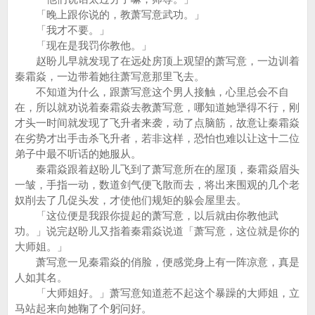
「晚上跟你说的，教萧写意武功。」
「我才不要。」
「现在是我罚你教他。」
赵盼儿早就发现了在远处房顶上观望的萧写意，一边训着
秦霜焱，一边带着她往萧写意那里飞去。
不知道为什么，跟萧写意这个男人接触，心里总会不自
在，所以就劝说着秦霜焱去教萧写意，哪知道她犟得不行，刚
才头一时间就发现了飞升者来袭，动了点脑筋，故意让秦霜焱
在劣势才出手击杀飞升者，若非这样，恐怕也难以让这十二位
弟子中最不听话的她服从。
秦霜焱跟着赵盼儿飞到了萧写意所在的屋顶，秦霜焱眉头
一皱，手指一动，数道剑气便飞散而去，将出来围观的几个老
奴削去了几促头发，才使他们规矩的躲会屋里去。
「这位便是我跟你提起的萧写意，以后就由你教他武
功。」说完赵盼儿又指着秦霜焱说道「萧写意，这位就是你的
大师姐。」
萧写意一见秦霜焱的俏脸，便感觉身上有一阵凉意，真是
人如其名。
「大师姐好。」萧写意知道惹不起这个暴躁的大师姐，立
马站起来向她鞠了个躬问好。