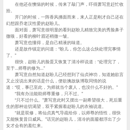
在他还在懊恼的时候，传来了敲门声，吓得萧写意赶忙收
拾。
开门的时候，一阵香风拂面而来，来人正是刚才自己还在
幻想跟乔老汉性爱的赵盼儿。
面对面，萧写意很明显的看到赵盼儿精致完美的秀脸鼻子
微嗅，好看的柳叶眉还稍微一皱。
萧写意也懂得，是自己精液的味道。
还是故作镇定的问道：“盼儿，你怎么这么快处理完事情
了。”
很快，赵盼儿的脸蛋又恢复了清冷样说道：“处理完了，
至于...师尊的修为...”
萧写意自然知道赵盼儿已经想到了仙贞神功，知道她欲言
又止没说出来的话是什么，便欲擒故纵博取同情的说
道：“哎，事已至此，为师就当个废人，也没什么不好的。”
“我有办法能助师尊重修，只不过。”
“只不过什么。”萧写意此时又摆出一副希望很大，死后重
生的那种迫切渴望，双手紧握着赵盼儿的衣袖说道。
“就是双修，将仙贞真气导疏给你，以师尊的悟性，很快
又能恢复昔日威风。”话完的赵盼儿，清冷的面靥都浮出了少
女才会有的羞红来。