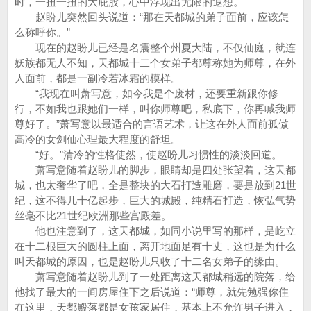
时，一扭一扭的大屁股，心中浮现出无限的遐想。
赵盼儿突然回头说道：“那在天都城的弟子面前，应该怎
么称呼你。”
现在的赵盼儿已经是名震整个州夏大陆，不仅仙庭，就连
妖族都无人不知，天都城十二个女弟子都尊称她为师尊，在外
人面前，都是一副冷若冰霜的模样。
“我现在叫萧写意，如今我是个废材，还要重新跟你修
行，不如我也跟她们一样，叫你师尊吧，私底下，你再喊我师
尊好了。”萧写意以最适合的言语艺术，让这在外人面前孤傲
高冷的女剑仙心理最大程度的舒坦。
“好。”清冷的性格使然，使赵盼儿习惯性的淡淡回道。
萧写意随着赵盼儿的脚步，眼睛却是四处张望着，这天都
城，也太奢华了吧，全是整块的大石打造雕磨，要是放到21世
纪，这不得几十亿起步，巨大的城殿，纯精石打造，恢弘气势
丝毫不比21世纪欧洲那些宫殿差。
他也注意到了，这天都城，如同小说里写的那样，是屹立
在十二根巨大的圆柱上面，离开地面足有十丈，这也是为什么
叫天都城的原因，也是赵盼儿只收了十二名女弟子的缘由。
萧写意随着赵盼儿到了一处距离这天都城稍远的院落，给
他找了最大的一间房屋住下之后说道：“师尊，就先勉强你住
在这里，天都殿落都是女孩家居住，基本上不允许男子进入，