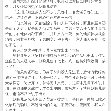
萧写意也开始打起感情牌，取得这位对自己师尊异常尊
敬，以及外冷内热的赵盼儿信任。
「这招式知道的人也不少，天都十二名女弟子都知道。」
赵盼儿继续点破，不过心中已有两三分信。
「仙贞神功，天都城除了掌门人从不外传，而且你至今还
是处子之身，就是因为仙贞功法中，与男人交合便会传流真气
给他，在他体内种下贞引，并且男方一死，你的仙贞神功就会
消失，除非另外找一个男的交合种下贞引，意为仙人不死，贞
心不渝。」
被逼迫到这种地步，萧写意放出来了大招。
见眼前男人将这只有师尊与自己知道的秘法说出来，还知
道自己仍未经人事，赵盼儿信了七七八八，便将剑意收回，放
下了他。
「如果你还不信，你身子总归没人见过吧，后背有我给你
施的一道护身红莲，大概一指之大，当你性命攸关之时，便会
大放异彩，绽放开来，获得无上真元。」这原本是属于小说中
期，在跟仙庭大战时，才会出现的，萧写意为了博得赵盼儿信
任，也迫不及待说了出来。
赵盼儿从来就不知道背后有被封印一朵红莲，便想以此来
做最后的确认，不过有男的在这，不便查看，便回道「我去看
看再来。」