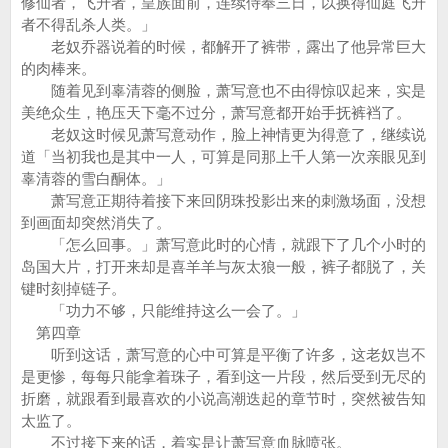
修仙者，飞升者，皇族面前，连续侍奉三日，以换得仙庭飞升
者不得乱杀人类。」
老奴乔器说着的时候，都解开了裤带，露出了他异常巨大
的肉棒来。
随着见到辜清蓉的侧脸，萧写意也不由得惊叹起来，实是
美绝众生，艳压天下毫不过分，萧写意都开始手抚裤裆了。
老奴这时候见萧写意动作，脸上神情更为得意了，继续说
道「当初我也是其中一人，可算是同那上千人第一次亲眼见到
辜清蓉的雪白酮体。」
萧写意正期待着接下来回阴珠投影出来的刺激场面，没想
到画面却突然消失了。
「怎么回事。」萧写意此时的心情，就跟下了几个小时的
岛国大片，打开来却是喜羊羊与灰太狼一般，裤子都脱了，关
键时刻掉链子。
「功力不够，只能维持这么一会了。」
第四章
听到这话，萧写意的心中可算是平衡了许多，这老奴岂不
是更惨，每每只能拿着珠子，看到这一片段，然后受到无尽的
折磨，就跟看到最喜欢的小说高潮迭起的章节时，突然被告知
太监了。
不过接下来的话，着实是让萧写意血脉喷张。