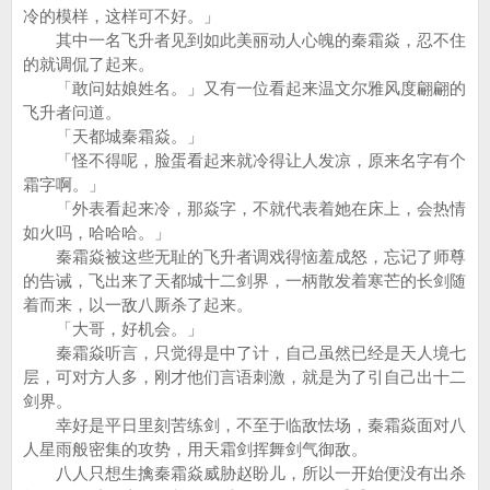
冷的模样，这样可不好。」
其中一名飞升者见到如此美丽动人心魄的秦霜焱，忍不住
的就调侃了起来。
「敢问姑娘姓名。」又有一位看起来温文尔雅风度翩翩的
飞升者问道。
「天都城秦霜焱。」
「怪不得呢，脸蛋看起来就冷得让人发凉，原来名字有个
霜字啊。」
「外表看起来冷，那焱字，不就代表着她在床上，会热情
如火吗，哈哈哈。」
秦霜焱被这些无耻的飞升者调戏得恼羞成怒，忘记了师尊
的告诫，飞出来了天都城十二剑界，一柄散发着寒芒的长剑随
着而来，以一敌八厮杀了起来。
「大哥，好机会。」
秦霜焱听言，只觉得是中了计，自己虽然已经是天人境七
层，可对方人多，刚才他们言语刺激，就是为了引自己出十二
剑界。
幸好是平日里刻苦练剑，不至于临敌怯场，秦霜焱面对八
人星雨般密集的攻势，用天霜剑挥舞剑气御敌。
八人只想生擒秦霜焱威胁赵盼儿，所以一开始便没有出杀