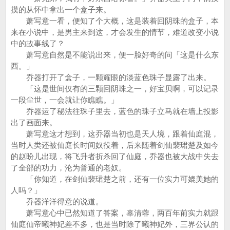
摸的从怀中拿出一个盒子来。
萧写意一看，便知了个大概，这是装着回阴珠的盒子，本
来在小说中，是男主来到这，才会发生的情节，难道改变小说
中的故事线了？
萧写意自然是不能说出来，便一脸好奇的问「这是什么东
西。」
乔器打开了盒子，一颗耀眼的淡蓝色珠子显露了出来。
「这是世间仅有的三颗回阴珠之一，好宝贝啊，可以记录
一段尘世，一会就让你瞧瞧。」
乔器运了秘法往珠子里去，蓝色的珠子立马就在墙上投影
出了画面来。
萧写意这才想到，这乔器当初也是天人境，跟着仙庭混，
当时人类还被仙庭长时间奴役着，后来随着剑仙裴珺楚及如今
的赵盼儿出现，将飞升者折杀回了仙庭，乔器也被大战中失去
了全部的功力，沦为普通的老奴。
「你知道，在剑仙裴珺楚之前，还有一位实力可媲美她的
人吗？」
乔器洋洋得意的说道。
萧写意心中已然知道了答案，辜清蓉，两百年前实力就跟
仙庭仙帝曦神妃差不多，也是当时除了曦神妃外，三界公认的