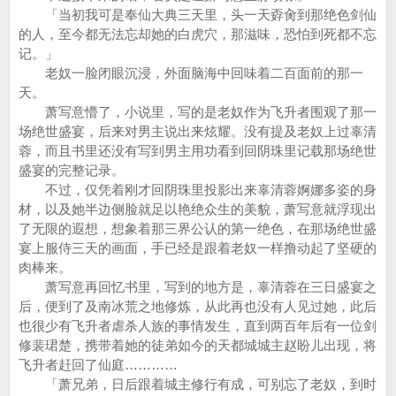
「当初我可是奉仙大典三天里，头一天孬肏到那绝色剑仙
的人，至今都无法忘却她的白虎穴，那滋味，恐怕到死都不忘
记。」
老奴一脸闭眼沉浸，外面脑海中回味着二百面前的那一
天。
萧写意懵了，小说里，写的是老奴作为飞升者围观了那一
场绝世盛宴，后来对男主说出来炫耀。没有提及老奴上过辜清
蓉，而且书里还没有写到男主用功看到回阴珠里记载那场绝世
盛宴的完整记录。
不过，仅凭着刚才回阴珠里投影出来辜清蓉婀娜多姿的身
材，以及她半边侧脸就足以艳绝众生的美貌，萧写意就浮现出
了无限的遐想，想象着那三界公认的第一绝色，在那场绝世盛
宴上服侍三天的画面，手已经是跟着老奴一样撸动起了坚硬的
肉棒来。
萧写意再回忆书里，写到的地方是，辜清蓉在三日盛宴之
后，便到了及南冰荒之地修炼，从此再也没有人见过她，此后
也很少有飞升者虐杀人族的事情发生，直到两百年后有一位剑
修裴珺楚，携带着她的徒弟如今的天都城城主赵盼儿出现，将
飞升者赶回了仙庭…………
「萧兄弟，日后跟着城主修行有成，可别忘了老奴，到时