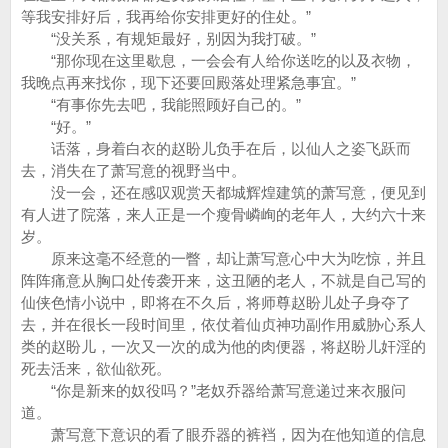
等我安排好后，我再给你安排更好的住处。”
“没关系，有规矩最好，别因为我打破。”
“那你现在这里歇息，一会会有人给你送吃的以及衣物，
我晚点再来找你，现下还要回殿落处理紧急事宜。”
“有事你先去吧，我能照顾好自己的。”
“好。”
话落，身着白衣的赵盼儿负手在后，以仙人之姿飞跃而
去，消失在了萧写意的视野当中。
没一会，还在感叹观赏天都城辉煌建筑的萧写意，便见到
有人进了院落，来人正是一个瘦骨嶙峋的老年人，大约六十来
岁。
原来这毫不经意的一瞥，却让萧写意心中大为吃惊，并且
阵阵痛意从胸口处传袭开来，这丑陋的老人，不就是自己写的
仙侠色情小说中，即将在不久后，将师尊赵盼儿处子身夺了
去，并在很长一段时间里，依仗着仙贞神功副作用威胁心系人
类的赵盼儿，一次又一次的成为他的肉便器，将赵盼儿奸淫的
死去活来，欲仙欲死。
“你是新来的奴役吗？”老奴乔器给萧写意递过来衣服问
道。
萧写意下意识的看了眼乔器的裤裆，因为在他知道的信息