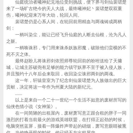
仙庭统治者曦神妃见地位受到挑战，便下界与剑仙裴珺楚
来了一场旷古绝今的天人大战，最终曦神妃丶裴珺楚双双重
伤，曦神妃迎来万年大劫，轮回人间。
裴珺楚仍是心系人间，在轮回前用精血与两魂铸成两柄
剑：
一柄叫染尘，能让已经飞升仙庭的人断去仙根，沦为凡人
之躯。
一柄唤诛邪，专门用来诛杀妖族邪魔，破除他们蛮横的不
死不灭之体。
最终赵盼儿将诛邪剑依照师尊轮回前的吩咐送给了天墉
城，让城主苏破尧有足够的能力镇守妖界不至于被入侵人族，
并且预约十八年后会来取回，收回染尘诛邪两剑的两魂。
这一年，轩辕皇室为了纪念剑仙裴珺楚为人族做出的巨大
贡献，决定将这一年作为州夏大陆的新纪元。
......
以上是来自一个二十一世纪一个生活不如意的废材所写的
仙侠色情小说《女神策》。
在一间简陋的出租屋内，废材萧写意正跟合租的胖子一同
激烈的打着当前最火的游戏英雄联盟，在打得正起劲的时候，
电脑突然蓝屏，接着一阵爆炸声带起的硝烟，萧写意眼睛被熏
住，当他睁开眼的时候，他已经不在出租屋内。