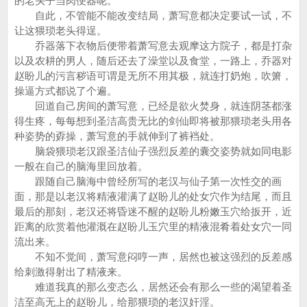
的老头子当肉便器呢。
自此，不管能不能改变结局，萧写意都决定要试一试，不
让这猥琐老头得逞。
乔器落下衣物后便带着萧写意去观摩这方院子，都是打杂
以及农耕的男人，随后还去了澡堂以及食堂，一路上，乔器对
赵盼儿的污言秽语可谓是无所不用其极，就连打奶炮，吹箫，
操逼方式都说了个遍。
回道自己房间的萧写意，已经是欲火焚身，就连阴茎都涨
得生疼，每每想到圣洁高贵无比的剑仙即将被那猥琐老头用各
种姿势的孬操，萧写意的手就伸到了裤裆处。
脑袋猥琐老汉跟圣洁仙子强烈反差的囊交姿势就如同电影
一般在自己的脑海里回放着。
跟随自己脑海中曾经所写的老汉与仙子第一次性交的画
面，那是以老汉将精液灌满了赵盼儿的处女穴作为结尾，而且
最后的那刻，老汉还将昏迷不醒的赵盼儿粉嫩玉穴给扳开，近
距离的欣赏着他灌溉在赵盼儿玉穴里的精液混肴着处女穴一同
流出来。
不知不觉间，萧写意闷哼一声，居然也被这强烈的反差感
给刺激得射出了精液来。
难道我真的那么变态么，居然还会有那么一些的渴望着圣
洁至高无上的赵盼儿，给那猥琐的老汉奸淫。