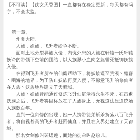
【不可渎】【侠女天香图】一直都有在稳定更新，每天都有码
字，不会太监。
第一章。
州夏大陆。
人族，妖族，飞升者纷争不断。
面对土地分裂异族入侵，内忧外患的人族在轩辕一氏轩辕
挽谛的带领下空前的团结，以人族渺小血肉之躯誓死抵御妖族
入侵。
在得到飞升者所在的仙庭帮助下，将妖族逼至荒漠丶黯森
丶幽海的地界，为了防止妖族再度入侵，不愿意飞升的修仙者
在人族丶妖族地界建立了天墉城。
人族丶妖族皆能通过修炼飞升仙庭活得永生不死，在击退
妖族之后，飞升者将目标放在了人族身上，无视道法压迫统治
人族数百年。
直到一位剑修的出现，她一人携带徒弟斩杀折落八百飞升
者，将自视甚高的飞升者赶回仙庭，并且在入界处建立了天都
城。
那名女剑修叫裴珺楚，而她的徒弟叫赵盼儿。