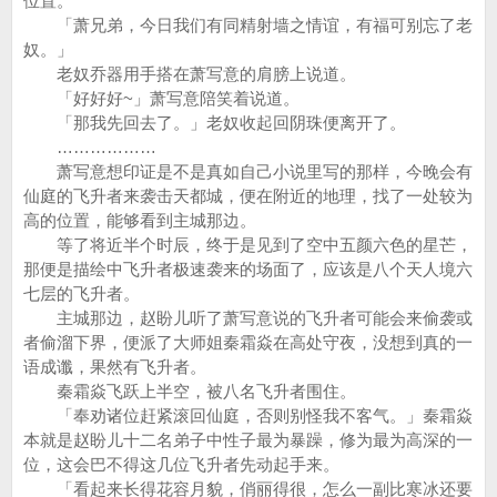
位置。
「萧兄弟，今日我们有同精射墙之情谊，有福可别忘了老
奴。」
老奴乔器用手搭在萧写意的肩膀上说道。
「好好好~」萧写意陪笑着说道。
「那我先回去了。」老奴收起回阴珠便离开了。
………………
萧写意想印证是不是真如自己小说里写的那样，今晚会有
仙庭的飞升者来袭击天都城，便在附近的地理，找了一处较为
高的位置，能够看到主城那边。
等了将近半个时辰，终于是见到了空中五颜六色的星芒，
那便是描绘中飞升者极速袭来的场面了，应该是八个天人境六
七层的飞升者。
主城那边，赵盼儿听了萧写意说的飞升者可能会来偷袭或
者偷溜下界，便派了大师姐秦霜焱在高处守夜，没想到真的一
语成谶，果然有飞升者。
秦霜焱飞跃上半空，被八名飞升者围住。
「奉劝诸位赶紧滚回仙庭，否则别怪我不客气。」秦霜焱
本就是赵盼儿十二名弟子中性子最为暴躁，修为最为高深的一
位，这会巴不得这几位飞升者先动起手来。
「看起来长得花容月貌，俏丽得很，怎么一副比寒冰还要