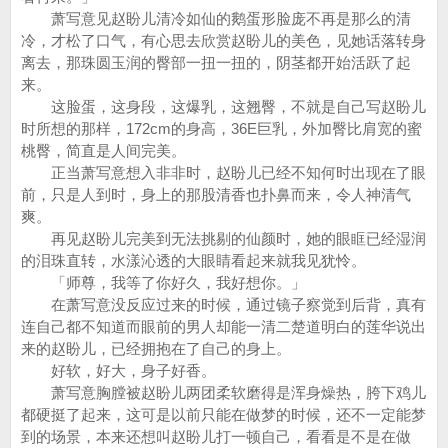
萧写意见赵盼儿清冷如仙的鹅蛋形脸庞不再是那么的清
冷，才松了口气，有心思去欣赏赵盼儿的美色，见她话落转身
离去，那珠圆玉润的臀部一扭一扭的，阴茎都开始活跃了起
来。
这脸蛋，这身段，这爆乳，这翘臀，不就是自己写赵盼儿
时所想的那样，172cm的身高，36E巨乳，外加臀比肩宽的蜜
桃臀，简直是人间完美。
正当萧写意想入非非时，赵盼儿已经不知何时出现在了眼
前，只是人到时，身上的那股清香也扑鼻而来，令人神清气
爽。
再见赵盼儿完美到无法挑剔的仙颜时，她的眼眶已经湿润
的泪珠直转，水漾沁透的大眼睛看起来就我见犹怜。
「师尊，我等了你好久，我好想你。」
在萧写意没反应过来的时候，通过镜子察觉到后背，真有
连自己都不知道而眼前的男人却能一清二楚道明白的莲华说出
来的赵盼儿，已经拥抱在了自己的身上。
好软，好大，身子好香。
萧写意胸膛被赵盼儿两团柔软磨得是浑身燥热，胯下鸡儿
都硬挺了起来，这可是以前只能在做梦的时候，还不一定能梦
到的场景，本来还想叫赵盼儿打一顿自己，看看是不是在做