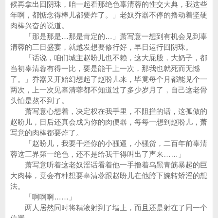
候再拿出回阴珠，咱一起看那绝色辜清蓉的性交大典，我这些
年啊，都惦念得棒儿都要炸了。」老奴乔器不停的撸动着坚硬
肉棒兴奋的说道。
「那是那是…那是肯定的…」萧写意一想到有机会见到辜
清蓉的三日盛宴，就越发想要修行好，早日运行回阴珠。
「话说，咱们城主赵盼儿也不赖，这大屁股，大奶子，都
当初辜清蓉有得一比，要是能干上一次，那我也就死而无憾
了。」乔器又开始幻想起了赵盼儿来，毕竟每个月都能见个一
两次，上一次见辜清蓉都不知道过了多少岁月了，自己这老骨
头怕是熬不到了。
萧写意心想着，决定权在我手里，不阻拦的话，这孤傲的
赵盼儿，日后还真会成为你的肉便器，每每一想到赵盼儿，萧
写意的肉棒都要炸了。
「赵盼儿，我要干烂你的小骚逼，小骚货，二百年前辜清
蓉这三界第一绝色，还不是给我干得叫出了声来……」
萧写意听着这老奴淫话看着他一手撸着乌黑青筋暴起的巨
大肉棒，竟会有种想要辜清蓉跟赵盼儿在他胯下婉转矫淫的想
法。
「啊啊啊……」
两人居然同时将精液射到了墙上，而且还是射在了同一个