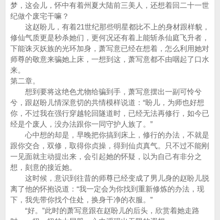
梦，这会儿，怀中有着州夏大陆前三美人，还想着回二十一世
纪做个废宅干嘛？
这赵盼儿，有着21世纪那些明星都比不上的身材跟样貌，
修仙气质更是秒杀她们，更何况还有着上能斩杀仙庭飞升者，
下能诛灭妖族的光环加身，萧写意已经在想着，怎么利用她对
师尊的敬意来骗她上床，一想到这，萧写意都不由咽起了口水
来。
第二章。
想到要将这绝色尤物给骗到手，萧写意摆出一副可怜兮
兮，跟赵盼儿情深意切的共情模样说道：“盼儿，为师也好想
你，不过我在强行穿越轮回隧道时，已经无法再修行，如今已
经是个废人，没办法跟你一同守护人族了。”
心中想的却是，早晚把你搞到床上，修行的办法，不就是
跟你交合，双修，取得你贞操，得到仙贞真气。只不过不能刚
一见面就主动提出来，会引起她的怀疑，以为自己有非分之
想，刻意的接近她。
这时候，意识到往昔的师尊已经变成了男儿身的赵盼儿脱
离了他的怀抱说道：“我一定会为你找到重新修炼的办法，现
下，我先带你找个住处，换身干净的衣服。”
“好。”此时的萧写意跟在赵盼儿的后头，欣赏着她走路