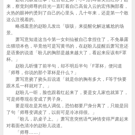
来，察觉到师尊的目光一直盯着自己高耸入云的宏伟胸部看，
火热的眼神灼烫到了自己的心里头，几十年来，还是第一个敢
这么注视着的。
略感羞意的赵盼儿发出「咳咳」来提醒化解这尴尬的场
景。
萧写意知道这当今第一女剑仙被自己拿捏住了，不免暴露
出猥琐本色，毕竟他可是写黄书的，在赵盼儿提醒后萧写意还
是语亵的说道「盼儿的胸部是越来越大了，看起来应该有F罩
杯。」
赵盼儿听懂了前半句，却不明后半句「F罩杯」便问道
「师尊，你说的那个罩杯是什么？」
萧写意挠了挠头后说道「就是你的胸有多大，F等于快要
跟木瓜一样就对了。」
赵盼儿一听，脸也跟着红起来了，要是女儿家也就算了，
可是师尊现在变成了男子身。
要是现在是其他人调侃，恐怕都要尸身分离了，只能是回
了句「师尊变调皮了，以前可是冷冰得很。」
「盼儿，趴桌子上。」萧写意突然语气神情变得严肃起来
对着面色清冷的赵盼儿说道。
「师尊……」