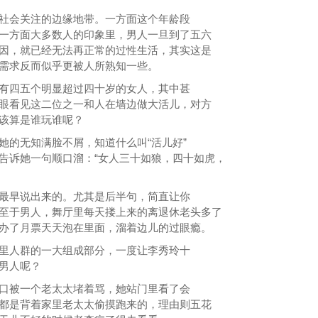
社会关注的边缘地带。一方面这个年龄段
一方面大多数人的印象里，男人一旦到了五六
因，就已经无法再正常的过性生活，其实这是
需求反而似乎更被人所熟知一些。
有四五个明显超过四十岁的女人，其中甚
眼看见这二位之一和人在墙边做大活儿，对方
该算是谁玩谁呢？
她的无知满脸不屑，知道什么叫“活儿好”
告诉她一句顺口溜：“女人三十如狼，四十如虎，
最早说出来的。尤其是后半句，简直让你
至于男人，舞厅里每天搂上来的离退休老头多了
办了月票天天泡在里面，溜着边儿的过眼瘾。
里人群的一大组成部分，一度让李秀玲十
男人呢？
口被一个老太太堵着骂，她站门里看了会
都是背着家里老太太偷摸跑来的，理由则五花