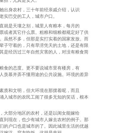
重担，尤其是女人。
她出身农村，三十年前经亲戚介绍，认识
老实巴交的工人，城市户口。
直就是天壤之别，城里人有粮本，每月的
票或者其它什么票。粗粮和细粮都规定好了供
。虽然不多，但那是实打实着的国家发放。而
辈子守着的，只有旱涝凭天的土地，还是有限
其是经历过三年自然灾害的人，对没有粮食简
粮食的态度。更不要说城市里有楼房，有
人羡慕并弄不懂用途的公共设施。环境的差异
素质和文明，但大环境在那摆着呢，而且
涌入城市的农民工闹了很多无知的笑话，根本
，大部分地区的农村，还是以闺女能嫁给
直到现在，也少有城市人嫁去农村的例子。那
们的户口也是城市的了。因此城里生活的优越
汉嫁汉，穿衣吃饭，这就是幸福。