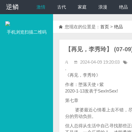
逆鳞
逆鳞
激情
古代
家庭
浪漫
绝品
您现在的位置是：
首页
>
绝品
手机浏览扫描二维码
【再见，李秀玲】 (07-0
2024-04-09 19:20:03
.
《再见，李秀玲》
作者：堕落天使♀紫
2020-1-13发表于SexInSex!
第七章
婆婆最近心情看上去不错，尽管
分的劳动负担。
但人总得从生活中自己寻找那些正