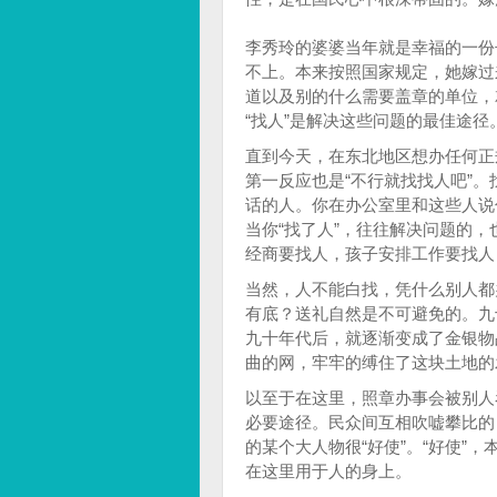
李秀玲的婆婆当年就是幸福的一份
不上。本来按照国家规定，她嫁过
道以及别的什么需要盖章的单位，
“找人”是解决这些问题的最佳途径
直到今天，在东北地区想办任何正
第一反应也是“不行就找找人吧”
话的人。你在办公室里和这些人说
当你“找了人”，往往解决问题的
经商要找人，孩子安排工作要找人
当然，人不能白找，凭什么别人都
有底？送礼自然是不可避免的。九
九十年代后，就逐渐变成了金银物
曲的网，牢牢的缚住了这块土地的
以至于在这里，照章办事会被别人
必要途径。民众间互相吹嘘攀比的
的某个大人物很“好使”。“好使”
在这里用于人的身上。