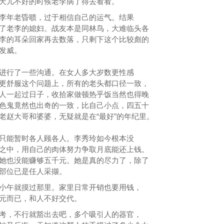
天儿不好的时候老李病了得去看看。
李年老昏聩，过于相信自己的运气。结果
了老李的媳妇。战友本是同林鸟，大难临头各
李的耳朵回家再去数落，只剩下这个比较彪的
发威。
进行了一些沟通。在女人多大岁数更性感
更舒服这个问题上，所有的老头都口径一致，
人一起过日子，收拾家做顿热乎饭当然也得晚
色鬼竟然也出奇的一致，比自己小点，四五十
老赵大哥和婆婆，无疑就是在“最好”的年纪里。
只能暂时各人顾各人。李秀玲如今根本没
之中，用自己的肉体努力争取月底能还上钱。
她也没能赚够五千元。她是真的尽力了，除了
部位已是任人采撷。
小午就摸过那里。家里日常开销也要用钱，
元而已，和人不好交代。
考，不行就豁出去吧，多个吸引人的器官，