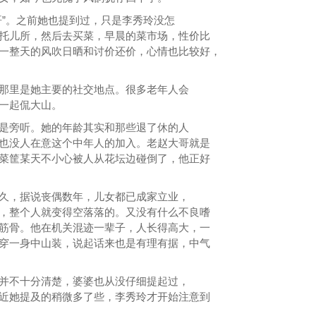
哥”。之前她也提到过，只是李秀玲没怎
托儿所，然后去买菜，早晨的菜市场，性价比
一整天的风吹日晒和讨价还价，心情也比较好，
那里是她主要的社交地点。很多老年人会
一起侃大山。
是旁听。她的年龄其实和那些退了休的人
也没人在意这个中年人的加入。老赵大哥就是
菜筐某天不小心被人从花坛边碰倒了，他正好
久，据说丧偶数年，儿女都已成家立业，
，整个人就变得空落落的。又没有什么不良嗜
筋骨。他在机关混迹一辈子，人长得高大，一
穿一身中山装，说起话来也是有理有据，中气
并不十分清楚，婆婆也从没仔细提起过，
近她提及的稍微多了些，李秀玲才开始注意到