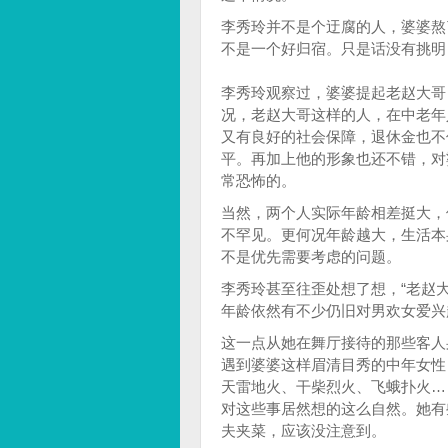
李秀玲并不是个迂腐的人，婆婆熬
不是一个好归宿。只是话没有挑明
李秀玲观察过，婆婆提起老赵大哥
况，老赵大哥这样的人，在中老年
又有良好的社会保障，退休金也不
平。再加上他的形象也还不错，对
常恐怖的。
当然，两个人实际年龄相差挺大，
不罕见。更何况年龄越大，生活本
不是优先需要考虑的问题。
李秀玲甚至往歪处想了想，“老赵
年龄依然有不少仍旧对男欢女爱兴
这一点从她在舞厅接待的那些客人
遇到婆婆这样眉清目秀的中年女性
天雷地火、干柴烈火、飞蛾扑火…
对这些事居然想的这么自然。她有
夫夹菜，应该没注意到。