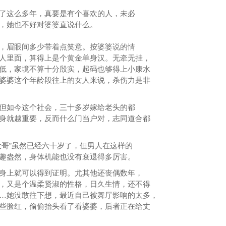
了这么多年，真要是有个喜欢的人，未必
，她也不好对婆婆直说什么。
，眉眼间多少带着点笑意。按婆婆说的情
人里面，算得上是个黄金单身汉。无牵无挂，
低，家境不算十分殷实，起码也够得上小康水
婆婆这个年龄段往上的女人来说，杀伤力是非
但如今这个社会，三十多岁嫁给老头的都
身就越重要，反而什么门当户对，志同道合都
大哥”虽然已经六十岁了，但男人在这样的
趣盎然，身体机能也没有衰退得多厉害。
身上就可以得到证明。尤其他还丧偶数年，
，又是个温柔贤淑的性格，日久生情，还不得
…她没敢往下想，最近自己被舞厅影响的太多，
些脸红，偷偷抬头看了看婆婆，后者正在给丈