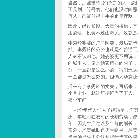
当然，那些被称赞“好使”的人，
工具划上等号的。他们也没时间思
何从自己能伸得上手的角度搜刮一
因此，经过长期、大量的接触，其
用的话，投资不过山海关。这就是
李秀玲婆婆的户口问题，最后就卡
找。李秀玲的公公也就是个普通工
人家不认识他。她婆婆更不用说，
的城里人，倒是她家所在的村子，
分，一直都是这么办的。我们无从
一直都是怎么办的。但俩人毕竟还
后来有了李秀玲的丈夫，再后来，
个月毕业，就进厂接班当了工人。
那个车间。
那个年代人们大多结婚早，李秀
岁。年轻时在农村的长期劳动，使
年，因为生产过以及年龄的增长，
形象，尽管她肤色天生略黑，尽管
当年她是村里公认长得最漂亮的闺