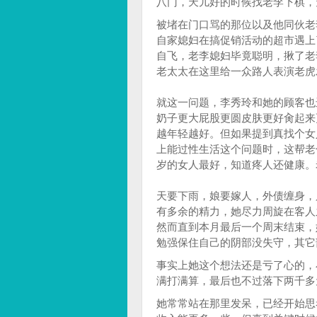
八门，天儿好的时候找老李下棋，
被堵在门口骂的那位以及他同伙老
自家媳妇在搞促销活动的超市遇上
自飞，老李媳妇毕竟聪明，揪了老
老太太在这里给一众路人表演老虎
就这一问题，李秀玲和她的顾客也
奶子更大屁股更圆皮肤更好肏起来
越年轻越好。但如果提到真找个女
上能过性生活这个问题时，这帮老
岁的女人最好，知道疼人还健康。
天要下雨，娘要嫁人，外债缠身，
有多余的精力，她尽力周旋在客人
然而直到本月最后一个周末结束，
勉强保住自己的阴部没失守，其它
事实上她这个想法还是亏了心的，
满打满算，最后也不过落下两千多
她常常站在那里发呆，已经开始思