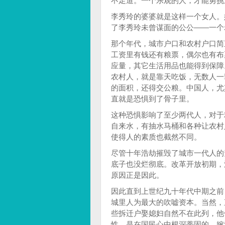
不足道。一个乐观的人，才能勇挑
李秀玲的婆婆就是这样一个女人。
了李秀玲未曾谋面的公公——一个
那个年代，城市户口和农村户口简
工资里有钱还有粮票，偶尔也有布
应量，其它生活用品也能得到保障
农村人，就是靠天吃饭，无数人一
的面积，还得交公粮。中国人，尤
直就是恐惧到了骨子里。
这种恐惧影响了至少两代人，对于
自来水，有抽水马桶和各种让农村
使得人的素质也截然不同。
尽管十年浩劫摧毁了城市一代人的
底子也没烂彻底。改革开放初期，
原因正是因此。
因此直到上世纪九十年代中期之前
城里人为最大的吹嘘资本。当然，
些拆迁户娶媳妇自然不在此列，他
性，是在国民心中根深蒂固的。嫁