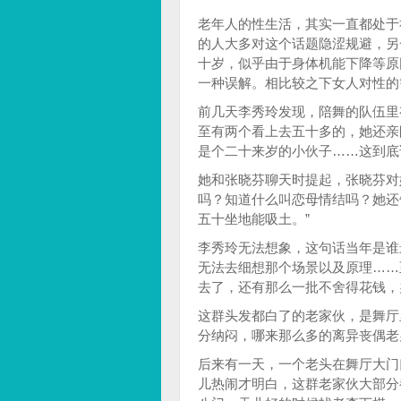
老年人的性生活，其实一直都处于
的人大多对这个话题隐涩规避，另
十岁，似乎由于身体机能下降等原
一种误解。相比较之下女人对性的
前几天李秀玲发现，陪舞的队伍里
至有两个看上去五十多的，她还亲
是个二十来岁的小伙子……这到底
她和张晓芬聊天时提起，张晓芬对
吗？知道什么叫恋母情结吗？她还
五十坐地能吸土。”
李秀玲无法想象，这句话当年是谁
无法去细想那个场景以及原理……
去了，还有那么一批不舍得花钱，
这群头发都白了的老家伙，是舞厅
分纳闷，哪来那么多的离异丧偶老
后来有一天，一个老头在舞厅大门
儿热闹才明白，这群老家伙大部分