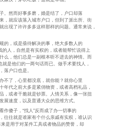
子。然而好事多磨，婚是结了，户口却落
来，就应该落入城市户口，但到了派出所、街
就出现了许许多多这样那样的问题。通常来说，
。
规的，或是亟待解决的事，绝大多数人的
。找的人，自然是有实权的，或者能帮忙说得上
什么，他们总是一副根本听不进去的神情。而
，也就是他们的一两句话而已。做手术要找人，
，落户口也是。
办不了，心里都没底，就你能？就你心里
十年代之前大多是紧俏物资，或者高档礼品，
品，或者干脆就是钞票。人情关系，像一张扭
发展速度，以及普通大众的思维方式。
看作傻子，“找人”反而成了办一切事的
，往往就是谁家有个什么亲戚有实权，谁认识
，本来是用于对某件工具或者物品的赞誉，却