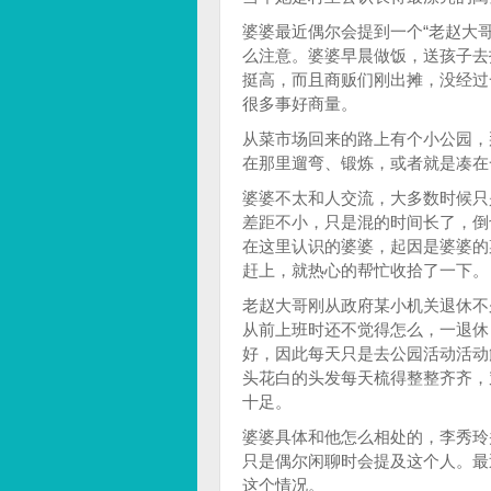
婆婆最近偶尔会提到一个“老赵大
么注意。婆婆早晨做饭，送孩子去
挺高，而且商贩们刚出摊，没经过
很多事好商量。
从菜市场回来的路上有个小公园，
在那里遛弯、锻炼，或者就是凑在
婆婆不太和人交流，大多数时候只
差距不小，只是混的时间长了，倒
在这里认识的婆婆，起因是婆婆的
赶上，就热心的帮忙收拾了一下。
老赵大哥刚从政府某小机关退休不
从前上班时还不觉得怎么，一退休
好，因此每天只是去公园活动活动
头花白的头发每天梳得整整齐齐，
十足。
婆婆具体和他怎么相处的，李秀玲
只是偶尔闲聊时会提及这个人。最
这个情况。