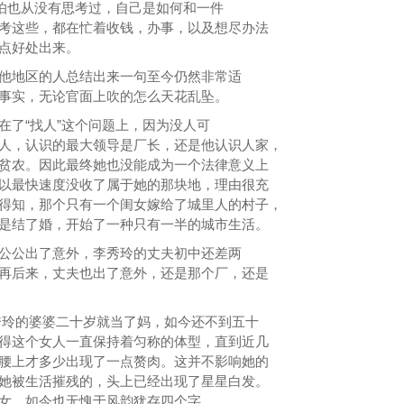
恐怕也从没有思考过，自己是如何和一件
考这些，都在忙着收钱，办事，以及想尽办法
点好处出来。
他地区的人总结出来一句至今仍然非常适
事实，无论官面上吹的怎么天花乱坠。
在了“找人”这个问题上，因为没人可
人，认识的最大领导是厂长，还是他认识人家，
贫农。因此最终她也没能成为一个法律意义上
以最快速度没收了属于她的那块地，理由很充
得知，那个只有一个闺女嫁给了城里人的村子，
是结了婚，开始了一种只有一半的城市生活。
公公出了意外，李秀玲的丈夫初中还差两
再后来，丈夫也出了意外，还是那个厂，还是
玲的婆婆二十岁就当了妈，如今还不到五十
得这个女人一直保持着匀称的体型，直到近几
腰上才多少出现了一点赘肉。这并不影响她的
她被生活摧残的，头上已经出现了星星白发。
女，如今也无愧于风韵犹存四个字。