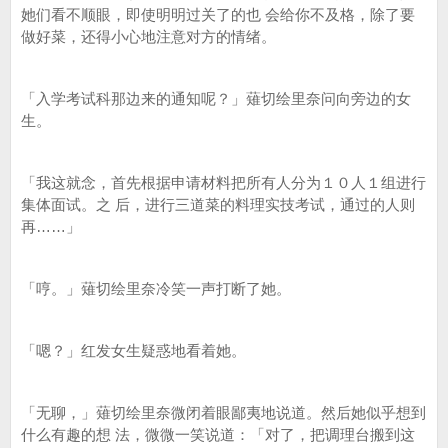
她们看不顺眼，即使明明过关了的也 会给你不及格，除了要
做好菜，还得小心地注意对方的情绪。
「入学考试科那边来的通知呢？」薙切绘里奈问向旁边的女
生。
「我这就念，首先根据申请材料把所有人分为１０人１组进行
集体面试。之 后，进行三道菜的料理实技考试，通过的人则
再……」
「哼。」薙切绘里奈冷笑一声打断了她。
「嗯？」红发女生疑惑地看着她。
「无聊，」薙切绘里奈微闭着眼鄙夷地说道。然后她似乎想到
什么有趣的想 法，微微一笑说道：「对了，把调理台搬到这