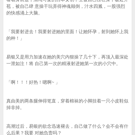
苞，被自己肆 意操干玩弄得神魂颠倒，汁水四溅，一股强烈
的快感涌上大脑。
「我要射进去！我要射进她的里面！让她怀孕，射到她怀上我
的种！」
易银又是用力加速在她的美穴内狠操了几十下，再顶入最深处
一泄如注！将 自己第一次的精液射进她第一次的小穴中。
「啊！！！好热！嗯啊~ 」
真由美的两条腿伸得笔直，穿着棉袜的小脚挂着一只小皮鞋似
掉非掉。
高潮过后，易银的欲念迅速褪去，自己做了什么？会不会有什
么后果？我要 对她负责吗？