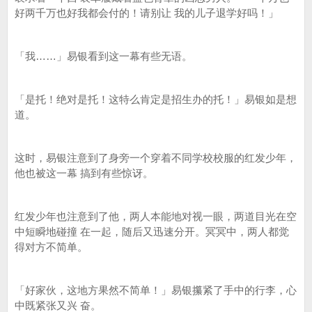
好两千万也好我都会付的！请别让 我的儿子退学好吗！」
「我……」易银看到这一幕有些无语。
「是托！绝对是托！这特么肯定是招生办的托！」易银如是想
道。
这时，易银注意到了身旁一个穿着不同学校校服的红发少年，
他也被这一幕 搞到有些惊讶。
红发少年也注意到了他，两人本能地对视一眼，两道目光在空
中短瞬地碰撞 在一起，随后又迅速分开。冥冥中，两人都觉
得对方不简单。
「好家伙，这地方果然不简单！」易银攥紧了手中的行李，心
中既紧张又兴 奋。