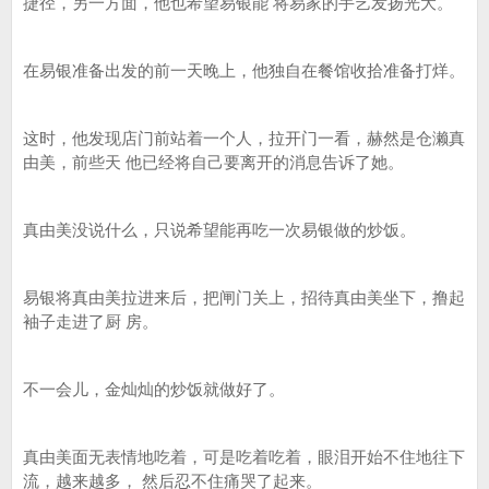
捷径，另一方面，他也希望易银能 将易家的手艺发扬光大。
在易银准备出发的前一天晚上，他独自在餐馆收拾准备打烊。
这时，他发现店门前站着一个人，拉开门一看，赫然是仓濑真
由美，前些天 他已经将自己要离开的消息告诉了她。
真由美没说什么，只说希望能再吃一次易银做的炒饭。
易银将真由美拉进来后，把闸门关上，招待真由美坐下，撸起
袖子走进了厨 房。
不一会儿，金灿灿的炒饭就做好了。
真由美面无表情地吃着，可是吃着吃着，眼泪开始不住地往下
流，越来越多， 然后忍不住痛哭了起来。