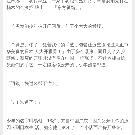
在市郊中，餐馆林立，一家中餐馆悄然开张，早晨的阳光打在
楠木的金漆招 牌上——「东方餐馆」。
一个黑发的少年拉开门闸后，伸了个大大的懒腰。
「总算是开张了，凭着我们的手艺，包管让这些没吃过真正中
华美食的日本 人大开眼界！」由于资金紧张，而且为了入乡
随俗，新店的开张并没有像在中国 一样张扬，不过他却自信
凭他们的手艺，一定能客似云来的，少年如是想道。
「阿银！快过来帮下忙！」
「哎！知道了！」
少年的名字叫易银，16岁，来自中国广东，因为父亲工作的原
因来到日本生 活。如今他们家租了一个小店面准备开餐馆。