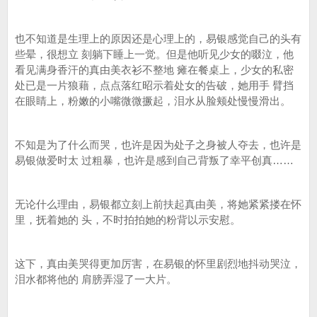
也不知道是生理上的原因还是心理上的，易银感觉自己的头有
些晕，很想立 刻躺下睡上一觉。但是他听见少女的啜泣，他
看见满身香汗的真由美衣衫不整地 瘫在餐桌上，少女的私密
处已是一片狼藉，点点落红昭示着处女的告破，她用手 臂挡
在眼睛上，粉嫩的小嘴微微撅起，泪水从脸颊处慢慢滑出。
不知是为了什么而哭，也许是因为处子之身被人夺去，也许是
易银做爱时太 过粗暴，也许是感到自己背叛了幸平创真……
无论什么理由，易银都立刻上前扶起真由美，将她紧紧搂在怀
里，抚着她的 头，不时拍拍她的粉背以示安慰。
这下，真由美哭得更加厉害，在易银的怀里剧烈地抖动哭泣，
泪水都将他的 肩膀弄湿了一大片。