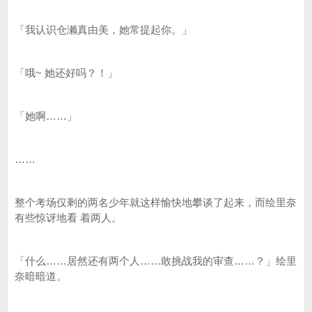
「我认识仓濑真由美，她常提起你。」
「哦~ 她还好吗？！」
「她啊……」
……
整个考场仅剩的两名少年就这样愉快地攀谈了起来，而绘里奈
有些惊讶地看 着两人。
「什么……居然还有两个人……敢挑战我的审查……？」绘里
奈暗暗道。