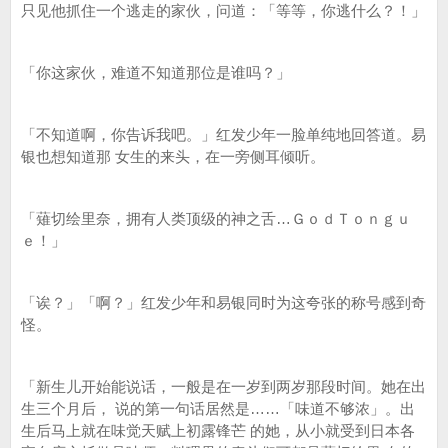
只见他抓住一个逃走的家伙，问道：「等等，你逃什么？！」
「你这家伙，难道不知道那位是谁吗？」
「不知道啊，你告诉我吧。」红发少年一脸单纯地回答道。易
银也想知道那 女生的来头，在一旁侧耳倾听。
「薙切绘里奈，拥有人类顶级的神之舌…ＧｏｄＴｏｎｇｕ
ｅ！」
「诶？」「啊？」红发少年和易银同时为这夸张的称号感到奇
怪。
「新生儿开始能说话，一般是在一岁到两岁那段时间。她在出
生三个月后， 说的第一句话居然是……「味道不够浓」。出
生后马上就在味觉天赋上初露锋芒 的她，从小就受到日本各