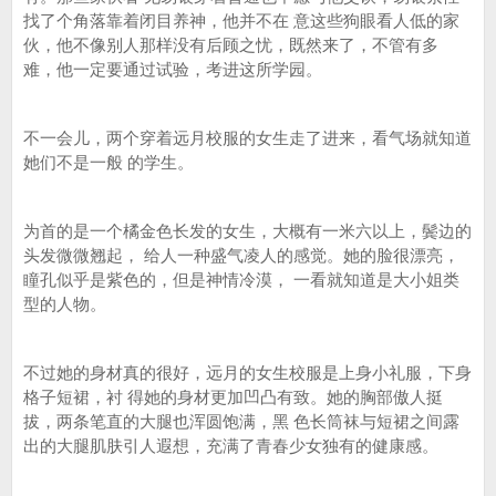
找了个角落靠着闭目养神，他并不在 意这些狗眼看人低的家
伙，他不像别人那样没有后顾之忧，既然来了，不管有多
难，他一定要通过试验，考进这所学园。
不一会儿，两个穿着远月校服的女生走了进来，看气场就知道
她们不是一般 的学生。
为首的是一个橘金色长发的女生，大概有一米六以上，鬓边的
头发微微翘起， 给人一种盛气凌人的感觉。她的脸很漂亮，
瞳孔似乎是紫色的，但是神情冷漠， 一看就知道是大小姐类
型的人物。
不过她的身材真的很好，远月的女生校服是上身小礼服，下身
格子短裙，衬 得她的身材更加凹凸有致。她的胸部傲人挺
拔，两条笔直的大腿也浑圆饱满，黑 色长筒袜与短裙之间露
出的大腿肌肤引人遐想，充满了青春少女独有的健康感。