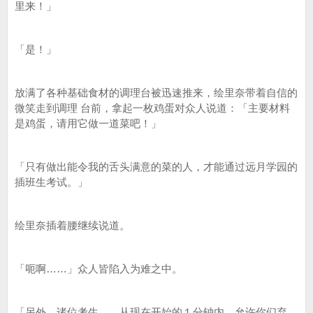
里来！」
「是！」
放满了各种基础食材的调理台被迅速推来，绘里奈带着自信的
微笑走到调理 台前，拿起一枚鸡蛋对众人说道：「主要材料
是鸡蛋，请用它做一道菜吧！」
「只有做出能令我的舌头满意的菜的人，才能通过远月学园的
插班生考试。」
绘里奈插着腰继续说道。
「呃啊……」众人皆陷入为难之中。
「另外，诸位考生……从现在开始的１分钟内，允许你们弃