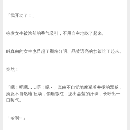
「我开动了！」
棕发女生被浓郁的香气吸引，不用自主地吃了起来。
叫真由的女生也舀起了颗粒分明、晶莹透亮的炒饭吃了起来。
突然！
「嗯！呃嗯……唔！嗯~ 」真由不自觉地摩挲着并拢的双腿，
娇躯不自然地 扭动，俏脸微红，泌出晶莹的汗珠，长呼出一
口暖气。
「哈啊~ 」