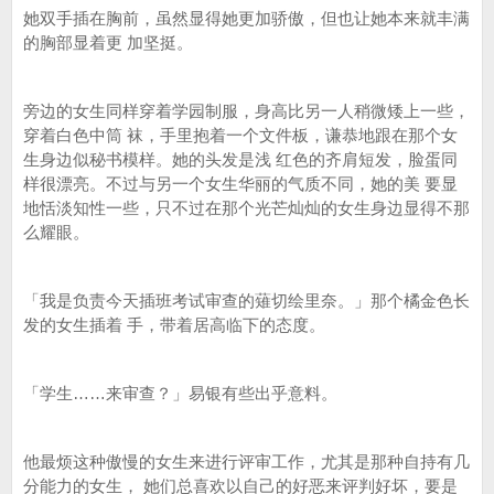
她双手插在胸前，虽然显得她更加骄傲，但也让她本来就丰满
的胸部显着更 加坚挺。
旁边的女生同样穿着学园制服，身高比另一人稍微矮上一些，
穿着白色中筒 袜，手里抱着一个文件板，谦恭地跟在那个女
生身边似秘书模样。她的头发是浅 红色的齐肩短发，脸蛋同
样很漂亮。不过与另一个女生华丽的气质不同，她的美 要显
地恬淡知性一些，只不过在那个光芒灿灿的女生身边显得不那
么耀眼。
「我是负责今天插班考试审查的薙切绘里奈。」那个橘金色长
发的女生插着 手，带着居高临下的态度。
「学生……来审查？」易银有些出乎意料。
他最烦这种傲慢的女生来进行评审工作，尤其是那种自持有几
分能力的女生， 她们总喜欢以自己的好恶来评判好坏，要是