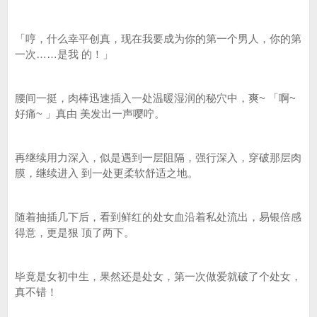
「哼，什么幸平创真，现在我要成为你的第一个男人，你的第
一次……是我 的！」
腰间一挺，肉棒迅速插入一处温暖湿润的秘穴中，爽~ 「啊~
好痛~ 」真由 美发出一声嘤咛。
再继续用力深入，似是遇到一层阻隔，强行深入，穿破那层肉
膜，继续进入 到一处更柔软舒适之地。
随着抽插几下后，看到鲜红的处女血沿着私处流出，易银倍感
得意，更是狠 顶了两下。
毕竟是女初中生，果然还是处女，第一次做爱就破了个处女，
真不错！