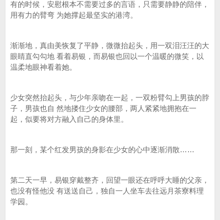
有的时候，安慰根本不需要过多的言语，只需要静静的陪伴，
用有力的臂弯 为她撑起最坚实的港湾。
渐渐地，真由美恢复了平静，微微抬起头，用一双泪汪汪的大
眼睛直勾勾地 看着易银，而易银也回以一个温暖的微笑，以
温柔地眼神看着她。
少女突然抬起头，与少年亲吻在一起，一双粉臂勾上男孩的脖
子，男孩也自 然地搂住少女的腰部，两人紧紧地拥抱在一
起，似要将对方融入自己的身体里。
那一刻，某个红发男孩的身影在少女的心中逐渐消散……
第二天一早，易银穿戴整齐，回望一眼还在呼呼大睡的父亲，
也没有怪他没 有送送自己，独自一人坐车去往远月茶寮料理
学园。