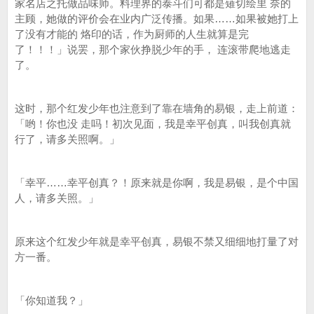
家名店之托做品味师。料理界的泰斗们可都是薙切绘里 奈的
主顾，她做的评价会在业内广泛传播。如果……如果被她打上
了没有才能的 烙印的话，作为厨师的人生就算是完
了！！！」说罢，那个家伙挣脱少年的手， 连滚带爬地逃走
了。
这时，那个红发少年也注意到了靠在墙角的易银，走上前道：
「哟！你也没 走吗！初次见面，我是幸平创真，叫我创真就
行了，请多关照啊。」
「幸平……幸平创真？！原来就是你啊，我是易银，是个中国
人，请多关照。」
原来这个红发少年就是幸平创真，易银不禁又细细地打量了对
方一番。
「你知道我？」