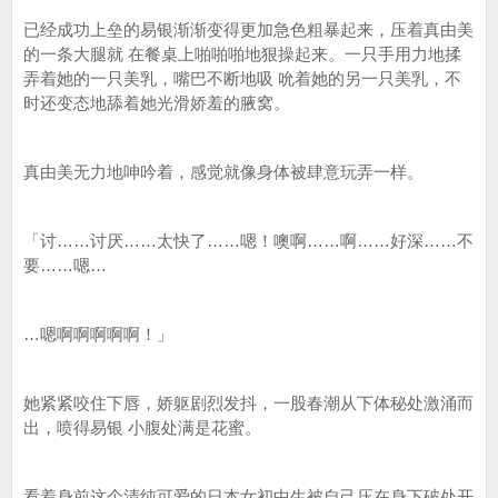
已经成功上垒的易银渐渐变得更加急色粗暴起来，压着真由美
的一条大腿就 在餐桌上啪啪啪地狠操起来。一只手用力地揉
弄着她的一只美乳，嘴巴不断地吸 吮着她的另一只美乳，不
时还变态地舔着她光滑娇羞的腋窝。
真由美无力地呻吟着，感觉就像身体被肆意玩弄一样。
「讨……讨厌……太快了……嗯！噢啊……啊……好深……不
要……嗯…
…嗯啊啊啊啊啊！」
她紧紧咬住下唇，娇躯剧烈发抖，一股春潮从下体秘处激涌而
出，喷得易银 小腹处满是花蜜。
看着身前这个清纯可爱的日本女初中生被自己压在身下破处开