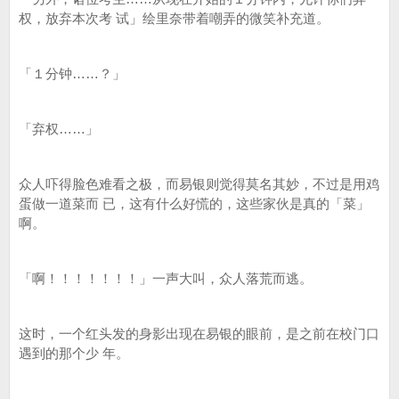
权，放弃本次考 试」绘里奈带着嘲弄的微笑补充道。
「１分钟……？」
「弃权……」
众人吓得脸色难看之极，而易银则觉得莫名其妙，不过是用鸡
蛋做一道菜而 已，这有什么好慌的，这些家伙是真的「菜」
啊。
「啊！！！！！！！」一声大叫，众人落荒而逃。
这时，一个红头发的身影出现在易银的眼前，是之前在校门口
遇到的那个少 年。