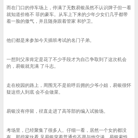
而在门口的停车场上，停满了无数易银虽然不认识牌子但一看
就知道价格不 菲的豪车。从车上下来的少年少女们几乎都带
着一脸的傲气，并且随身跟着管家 和护卫。
他们都是来参加今天插班考试的名门子弟。
一想到父亲肯定是花了不少手段才为自己争取到了这次机会
的，易银就充满 了斗志。
走在校园的路上，周围无不是前呼后拥的少爷小姐，易银很怀
疑这些人到底 会不会做菜。
易银没有停留，径直走进了高等部的编入试验场。
考场里，已经聚集了很多人。仔细一看，居然一个女的都没
有。那些家伙看 见易银穿着普通也不愿与他交谈，易银索性