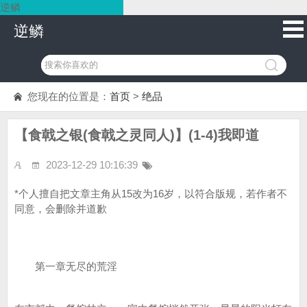
逆鳞
逆鳞
您现在的位置是：
首页
>
绝品
【食戟之银(食戟之灵同人)】(1-4)我即道
2023-12-29 10:16:39
*个人擅自把文章主角从15改为16岁，以符合版规，若作者不
同意，会删除并道歉
第一章无尽的荒淫