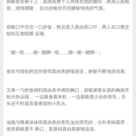
易银靠在椅子上，真由美整个人跨坐在他的腰间，两身正面相
迎，激情拥吻， 拉出的银丝尽托暧昧情色的气氛。
易银口中含住一口炒饭，然后渡入真由美口中，两人在口唇交
错间互相咀嚼 反哺。
「嗯~ 唔……嗯~ 嗯啊~ 唔……嗯~ 嗯~ 嗯啊~ 」
食欲与情欲的交织使得真由美娇喘连连，娇躯不断地扭动着。
又将一勺炒饭倒到真由美半裸的胸口，易银搂着女孩的胸就开
始大快朵颐， 一边吸食着米粒，一边舔吸着少女的美乳，舌
头还不时舔弄着香甜的小乳头。
油脂与唾液涂抹得真由美的美乳油光滑亮的，分外美味圆滑，
使得易银爱不 释口，直舔得真由美娇喘连连。