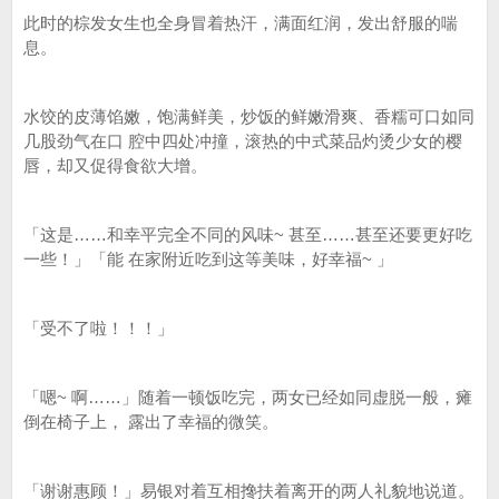
此时的棕发女生也全身冒着热汗，满面红润，发出舒服的喘
息。
水饺的皮薄馅嫩，饱满鲜美，炒饭的鲜嫩滑爽、香糯可口如同
几股劲气在口 腔中四处冲撞，滚热的中式菜品灼烫少女的樱
唇，却又促得食欲大增。
「这是……和幸平完全不同的风味~ 甚至……甚至还要更好吃
一些！」「能 在家附近吃到这等美味，好幸福~ 」
「受不了啦！！！」
「嗯~ 啊……」随着一顿饭吃完，两女已经如同虚脱一般，瘫
倒在椅子上， 露出了幸福的微笑。
「谢谢惠顾！」易银对着互相搀扶着离开的两人礼貌地说道。