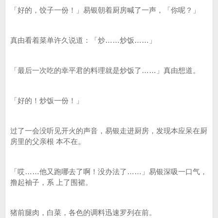
「好的，饺子一份！」易银朝着厨房喊了一声，「你呢？」
真由看着菜单许久说道：「炒……炒饭……」
「最后一次吃的幸平君的料理就是炒饭了……」真由想道。
「好的！炒饭一份！」
过了一会没听见开火的声音，易银走进厨房，发现本应呆在厨
房里的父亲根 本不在。
「哎……他又跑哪去了啊！没办法了……」易银深吸一口气，
撸起袖子，系 上了围裙。
猪前腿肉，白菜，各色的调料迅速罗列在前。