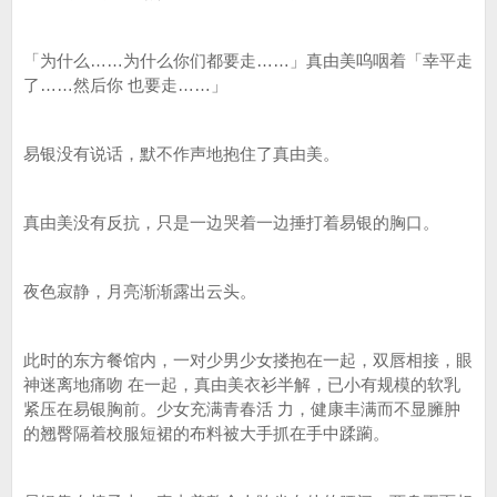
「为什么……为什么你们都要走……」真由美呜咽着「幸平走
了……然后你 也要走……」
易银没有说话，默不作声地抱住了真由美。
真由美没有反抗，只是一边哭着一边捶打着易银的胸口。
夜色寂静，月亮渐渐露出云头。
此时的东方餐馆内，一对少男少女搂抱在一起，双唇相接，眼
神迷离地痛吻 在一起，真由美衣衫半解，已小有规模的软乳
紧压在易银胸前。少女充满青春活 力，健康丰满而不显臃肿
的翘臀隔着校服短裙的布料被大手抓在手中蹂躏。