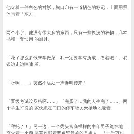
他穿着一件白色的衬衫，胸口印有一道橘色的标记，上面用黑
体写着「东方」
两个小字。他没有带太多的东西，只有一些换洗的衣物，几本
书和一套惯用 的厨具。
「花了那么多钱来学做菜，我一定要学有所成，看着吧！」易
银边走边喃喃 着。
「呀啊……」突然不远处一声惨叫传来！
「晋级考试没及格啊……」「完蛋了…我的人生完了……」两
个学生打扮的 家伙跪在门口的停车场哭天抢地地嚎着。
「拜托了！」另一边，一个秃头富商模样的中年男子跪在地上
哀求着一个西 装革履戴着蓝色臂章的凶恶男人。「一千万也