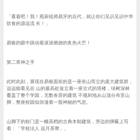
「看着吧！我！庖厨祖师易牙的后代，就让你们见识见识中华
饮食的源远流 长！」
易银的眼中跳动着滚滚燃烧的炙热火芒！
第二章神之手
此时此刻，展现在易银面前的是一座依山而立的庞大建筑群，
远远能看见在 山的最高处耸立着一座古式的塔楼，绿树深林
覆盖了整个学园，无数各异的建筑 不规则地从山顶分布至山
脚，整座校园似弥漫着一股神秘的气息。
山脚下的校门是一幢高档的古典木制建筑，旁边的牌匾上写
着：「学校法人 远月茶寮」。