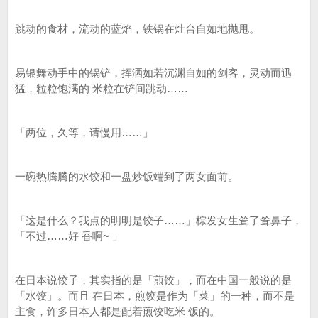
跳动的食材，流动的蓝焰，铁锅在灶台自如地抛甩。
易银舞动手中的锅铲，挥洒如若沉渊自如的剑客，灵动而迅
猛，粒粒饱满的 米粒在铲间跳动……
「两位，久等，请慢用……」
一碗热腾腾的水饺和一盘炒饭端到了两女面前。
「这是什么？我点的明明是饺子……」棕发女生耸了耸鼻子，
「不过……好 香啊~ 」
在日本说饺子，其实指的是「煎饺」，而在中国一般说的是
「水饺」。而且 在日本，煎饺是作为「菜」的一种，而不是
主食，许多日本人都是配着煎饺吃米 饭的。