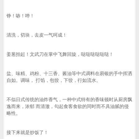
铮！哧！哗！
清洗，切块，去皮一气呵成！
姜葱拍起！文武刀在掌中飞舞回旋，哒哒哒哒哒哒！
盐、味精、鸡粉、十三香、酱油等中式调料在易银的手中挥洒
自如。调味， 打馅，包饺，下饺，行如流水。
不似日式传统的油炸香气，一种中式特有的香味顿时从厨房飘
逸而来，浓郁 而清澈，勾起食客食欲的同时而不具油腻的侵
略性。
接下来就是炒饭了！