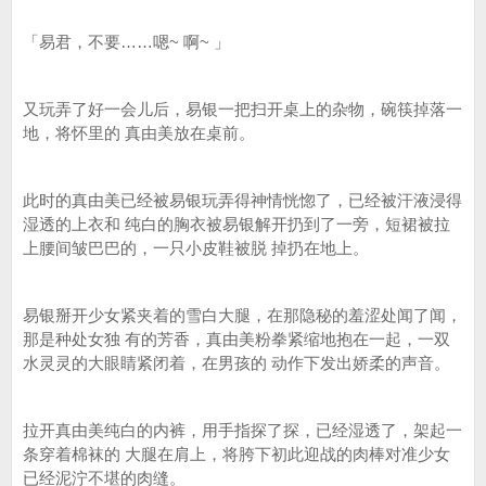
「易君，不要……嗯~ 啊~ 」
又玩弄了好一会儿后，易银一把扫开桌上的杂物，碗筷掉落一
地，将怀里的 真由美放在桌前。
此时的真由美已经被易银玩弄得神情恍惚了，已经被汗液浸得
湿透的上衣和 纯白的胸衣被易银解开扔到了一旁，短裙被拉
上腰间皱巴巴的，一只小皮鞋被脱 掉扔在地上。
易银掰开少女紧夹着的雪白大腿，在那隐秘的羞涩处闻了闻，
那是种处女独 有的芳香，真由美粉拳紧缩地抱在一起，一双
水灵灵的大眼睛紧闭着，在男孩的 动作下发出娇柔的声音。
拉开真由美纯白的内裤，用手指探了探，已经湿透了，架起一
条穿着棉袜的 大腿在肩上，将胯下初此迎战的肉棒对准少女
已经泥泞不堪的肉缝。