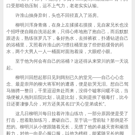
口受那暗劲压制，运不上气力，老老实实认输。
许淮山抽身弃剑，头也不回径直入了浴房。
柳明川浑身青痛，在身上左揉揉右摸摸，见自家兄长也没
个招呼便自顾自洗浴起来，只得心疼地抱了抱自己，而后默默
跟进去，熟练张罗几下，备好热水，去掉裤衩，扑通钻进自己
的浴桶里，又照着许淮山的习惯往桶里放了些舒筋缓骨的药
水，两个大男人一人一桶面对面泡着澡，大眼瞪小眼。
至于他为何会有自己的浴桶？这还得从来荣川的第一天说
起。
柳明川回想起那日见到阔别已久的堂兄——自己心心念
念、最是崇拜的柳大将军时的遭遇，便是欲哭无泪。想自己驾
马驰骋一整日，千里迢迢奔赴而来，没得个嘘寒问暖不说，当
场便被人拖到后院比划，说是比划，实则是挨了顿毒打，比今
日还要凄惨几分，对方还美其名曰“关心堂弟成长”。
这几日柳明川每日拉着许淮山练功，一部分原因便是受了
打击，想着勤加练习，磨砺自己。至于说一雪前耻？那倒是不
想的。柳明川从小便跟随着兄长，见惯了他的卓越天资和顽强
毅力，对他一向是心服口服，以他为榜样，能紧随兄长的脚