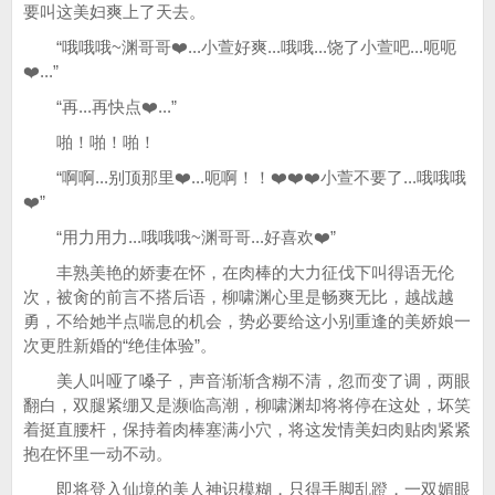
要叫这美妇爽上了天去。
“哦哦哦~渊哥哥❤️...小萱好爽...哦哦...饶了小萱吧...呃呃
❤️...”
“再...再快点❤️...”
啪！啪！啪！
“啊啊...别顶那里❤️...呃啊！！❤️❤️❤️小萱不要了...哦哦哦
❤️”
“用力用力...哦哦哦~渊哥哥...好喜欢❤️”
丰熟美艳的娇妻在怀，在肉棒的大力征伐下叫得语无伦
次，被肏的前言不搭后语，柳啸渊心里是畅爽无比，越战越
勇，不给她半点喘息的机会，势必要给这小别重逢的美娇娘一
次更胜新婚的“绝佳体验”。
美人叫哑了嗓子，声音渐渐含糊不清，忽而变了调，两眼
翻白，双腿紧绷又是濒临高潮，柳啸渊却将将停在这处，坏笑
着挺直腰杆，保持着肉棒塞满小穴，将这发情美妇肉贴肉紧紧
抱在怀里一动不动。
即将登入仙境的美人神识模糊，只得手脚乱蹬，一双媚眼