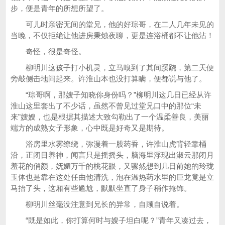
步，便是青年的所想所望了。
可儿时亲密无间的堂兄，他的好琮哥，在二人几年未见的
当晚，不仅拒绝让他进房秉烛夜聊，更是连浴桶都不让他沾！
奇怪，很是奇怪。
柳明川这孩子打小机灵，立马嗅到了其间蹊跷，第二天便
旁敲侧击地问起来。许淮山本也没打算瞒，便都说与他了。
“琮哥啊，那嫂子知晓你身份吗？”柳明川这几日已经从许
淮山这里套出了不少话，虽然不曾见过堂兄口中的那位“未
来”嫂嫂，也是根据其描述大致勾勒出了一个温柔善良，美丽
端方的成熟女子形象，心中既是好奇又是期待。
浴房里水雾缭绕，弥漫着一股药香，许淮山虎背轻靠桶
沿，正闭目养神，闻言只是摇摇头，脑海里浮现出淑云那闭月
羞花的俏颜，妩媚万千的桃花眼，又骤然想到几日前她的玲珑
玉体也是靠在这处任由他清洗，泡在温热药水里的巨龙竟是立
马抬了头，这厢有些尴尬，默默坐直了身子稍作掩饰。
柳明川丝毫没注意到兄长的异常，自顾自说着。
“既是如此，你打算何时与嫂子坦白呢？”青年又凑过去，