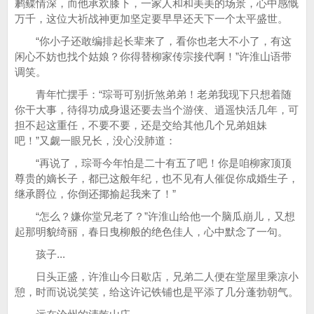
鹣鲽情深，而他承欢膝下，一家人和和美美的场景，心中感慨
万千，这位大祈战神更加坚定要早早还天下一个太平盛世。
“你小子还敢编排起长辈来了，看你也老大不小了，有这
闲心不妨也找个姑娘？你得替柳家传宗接代啊！”许淮山语带
调笑。
青年忙摆手：“琮哥可别折煞弟弟！老弟我现下只想着随
你干大事，待得功成身退还要去当个游侠、逍遥快活几年，可
担不起这重任，不要不要，还是交给其他几个兄弟姐妹
吧！”又觑一眼兄长，没心没肺道：
“再说了，琮哥今年怕是二十有五了吧！你是咱柳家顶顶
尊贵的嫡长子，都已这般年纪，也不见有人催促你成婚生子，
继承爵位，你倒还揶揄起我来了！”
“怎么？嫌你堂兄老了？”许淮山给他一个脑瓜崩儿，又想
起那明貌绮丽，春日曳柳般的绝色佳人，心中默念了一句。
孩子...
日头正盛，许淮山今日歇店，兄弟二人便在堂屋里乘凉小
憩，时而说说笑笑，给这许记铁铺也是平添了几分蓬勃朝气。