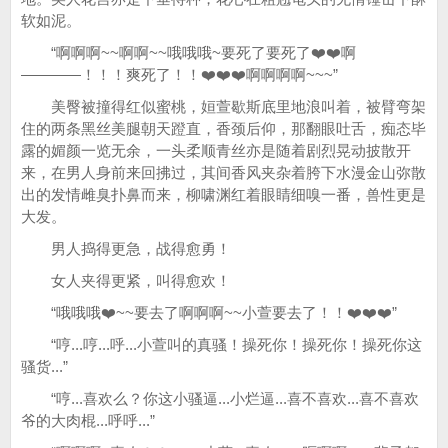
软如泥。
“啊啊啊~~啊啊~~哦哦哦~要死了要死了❤️❤️啊
————！！！爽死了！！❤️❤️❤️啊啊啊啊~~~”
美臀被撞得红似蜜桃，姮萱歇斯底里地浪叫着，被臂弯架
住的两条黑丝美腿朝天蹬直，香颈后仰，那翻眼吐舌，痴态毕
露的媚颜一览无余，一头柔顺青丝亦是随着剧烈晃动披散开
来，在男人身前来回拂过，其间香风夹杂着胯下水漫金山弥散
出的发情雌臭扑鼻而来，柳啸渊红着眼睛细嗅一番，兽性更是
大发。
男人捣得更急，战得愈勇！
女人夹得更紧，叫得愈欢！
“哦哦哦❤️~~要去了啊啊啊~~小萱要去了！！❤️❤️❤️”
“哼...哼...呼...小萱叫的真骚！操死你！操死你！操死你这
骚货...”
“哼...喜欢么？你这小骚逼...小烂逼...喜不喜欢...喜不喜欢
爷的大肉棍...呼呼...”