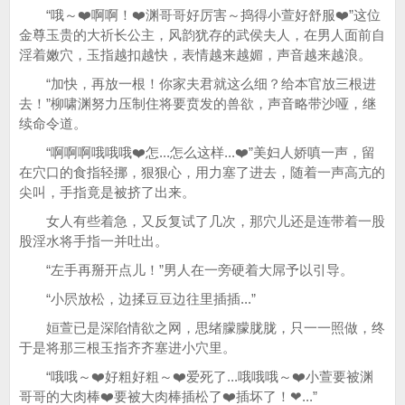
“哦～❤️啊啊！❤️渊哥哥好厉害～捣得小萱好舒服❤️”这位
金尊玉贵的大祈长公主，风韵犹存的武侯夫人，在男人面前自
淫着嫩穴，玉指越扣越快，表情越来越媚，声音越来越浪。
“加快，再放一根！你家夫君就这么细？给本官放三根进
去！”柳啸渊努力压制住将要贲发的兽欲，声音略带沙哑，继
续命令道。
“啊啊啊哦哦哦❤️怎...怎么这样...❤️”美妇人娇嗔一声，留
在穴口的食指轻挪，狠狠心，用力塞了进去，随着一声高亢的
尖叫，手指竟是被挤了出来。
女人有些着急，又反复试了几次，那穴儿还是连带着一股
股淫水将手指一并吐出。
“左手再掰开点儿！”男人在一旁硬着大屌予以引导。
“小屄放松，边揉豆豆边往里插插...”
姮萱已是深陷情欲之网，思绪朦朦胧胧，只一一照做，终
于是将那三根玉指齐齐塞进小穴里。
“哦哦～❤️好粗好粗～❤️爱死了...哦哦哦～❤️小萱要被渊
哥哥的大肉棒❤️要被大肉棒插松了❤️插坏了！❤...️”