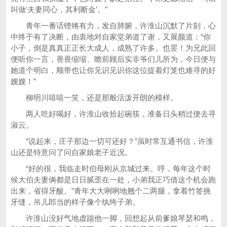
叫做‘夫妻同心，其利断金’。”
青年一番话铿锵有力，发自肺腑，许淮山沉默了片刻，心
中终于有了决断，由衷地对自家堂弟道了谢，又展颜道：“你
小子，倒是真真正正长大成人，成熟了许多。也罢！为兄此回
便听你一言，畏畏缩缩、瞻前顾后实非爷们儿所为，今日便与
她道个明白，顺带也让你见识见识你这位提着灯笼也难寻的好
嫂嫂！”
柳明川嘻嘻一笑，还是那般活泼开朗的模样。
两人吃好喝好，许淮山收拾起碗筷，准备日头稍过便去寻
淑云。
“说起来，庄子那边一切可还好？”虽时常互通书信，许淮
山还是特意问了问自家娘老子近况。
“好的很，我临走时伯母刚从京城过来。哼，每年这个时
候大伯夫妻俩都是日日腻歪在一处，小弟我正巧借这个机会跑
出来，省得牙酸。”青年大大咧咧地翘个二两腿，拿着竹签挑
牙缝，吊儿郎当的样子像个纨绔子弟。
许淮山没好气地虚踹他一脚，回想起从前爹娘琴瑟和鸣，