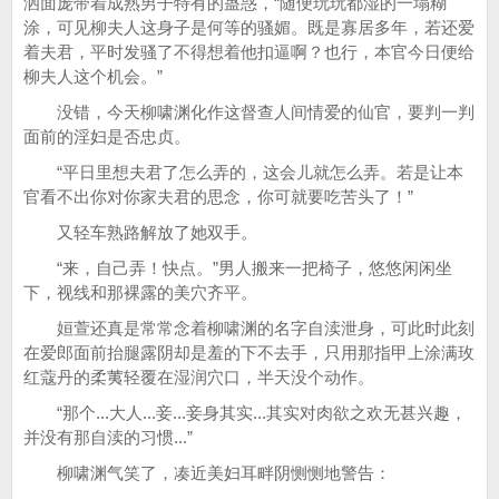
洒面庞带着成熟男子特有的蛊惑，“随便玩玩都湿的一塌糊
涂，可见柳夫人这身子是何等的骚媚。既是寡居多年，若还爱
着夫君，平时发骚了不得想着他扣逼啊？也行，本官今日便给
柳夫人这个机会。”
没错，今天柳啸渊化作这督查人间情爱的仙官，要判一判
面前的淫妇是否忠贞。
“平日里想夫君了怎么弄的，这会儿就怎么弄。若是让本
官看不出你对你家夫君的思念，你可就要吃苦头了！”
又轻车熟路解放了她双手。
“来，自己弄！快点。”男人搬来一把椅子，悠悠闲闲坐
下，视线和那裸露的美穴齐平。
姮萱还真是常常念着柳啸渊的名字自渎泄身，可此时此刻
在爱郎面前抬腿露阴却是羞的下不去手，只用那指甲上涂满玫
红蔻丹的柔荑轻覆在湿润穴口，半天没个动作。
“那个...大人...妾...妾身其实...其实对肉欲之欢无甚兴趣，
并没有那自渎的习惯...”
柳啸渊气笑了，凑近美妇耳畔阴恻恻地警告：