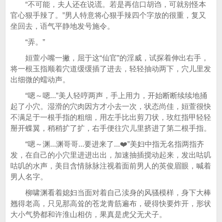
“不可能，夫人还在说谎。若是再信口胡诌，可就别怪本
官心狠手辣了。”男人特意将心狠手辣四个字放的很重，复又
坐回去，语气平静地发号施令。
“弄。”
姮萱小嘴一撇，屈于这“仙官”的淫威，试探着伸出右手，
将一根玉指顺着穴道缓缓插了进去，轻轻抽动两下，穴儿里发
出细微的蠕动声。
“嗯～嗯...”美人轻哼两声，手上用力，开始断断续续地捅
起了小穴。湿滑的穴肉因方才小去一次，状态尚佳，姮萱很快
不满足于一根手指的粗细，用左手比出剪刀状，玫红指甲轻轻
掰开蝶翼，稍稍扩了扩，右手便往穴儿里挤进了第二根手指。
“嗯～渊...渊哥哥...要进来了...❤️”美妇中指无名指两指齐
发，在自己的小穴里进进出出，加速抽插搅动起来，发出咕叽
咕叽的水声，美目含情脉脉注视着面前男人的英俊眉眼，喊着
男人名字。
柳啸渊看着媳妇当面对着自己渎身的风骚模样，身下大棒
翘得老高，只见那高耸的苍龙青筋遍布，硬得快要炸开，形状
大小气势都和许淮山相仿，果真是虎父无犬子。