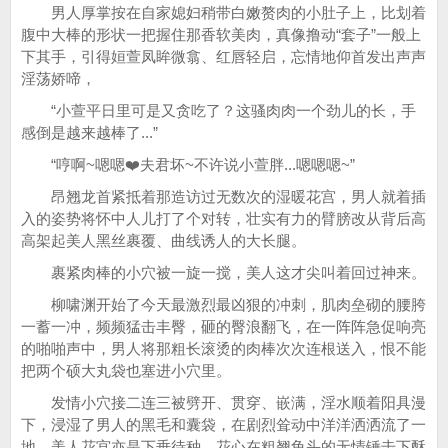
男人厚掌按在自家媳妇稍带白嫩赘肉的小肚子上，比划着
腹中大棒的形状一把握住那香软美肉，真像撸动“套子”一般上
下其手，引得姮萱凤眸微翕、红唇轻启，忘情地仰首发出声声
淫荡娇啼，
“小萱平日里可是又贪吃了？这骚肉肉一个劲儿的长，手
感倒是越来越棒了...”
“哼啊~嗯嗯❤️夫君坏~不许说小萱胖...嗯嗯嗯~”
昂翘龙首紧抵着那造访过无数次的湿暖花宫，男人就着插
入的姿势将怀中人儿打了个对转，壮实有力的臂膀改从背后高
高架起美人黑丝裹覆、曲线诱人的大长腿。
裹紧肉棒的小穴被一旋一搅，美人这才尖叫着回过神来。
柳啸渊开始了今天最激烈最凶狠的冲刺，肌肉垒砌的腰胯
一蓄一冲，频频猛击丰臀，砸的臀浪翻飞，在一阵阵急促响亮
的啪啪声中，男人将那粗长滚烫的肉棒次次连根送入，恨不能
把两个硕大丸袋也塞进小穴里。
发情小穴接二连三被劈开、贯穿、嵌满，淫水顺着阳具漫
下，浸湿了男人的黑毛和囊袋，在剧烈耸动中洋洋洒洒流了一
地。美人花宫亦是下垂待种，花心在粗翘龟头的无情锤击下酥