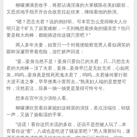
柳啸渊满意收手，将那沾满淫液的大掌横陈在美妇眼前，
又恶劣地手指开开合合故意拉起丝来，继续着他的扮演。
“嗯？思念夫君？说的倒好听。可本官怎么觉得柳夫人分
明只是个旷久了寂寞难耐，一天到晚想着挨肏的骚浪货？怕只
要是根大肉棒，都能插进你这骚穴里吧？”
两人多年夫妻，姮萱只一个对视便能察觉男人看似调笑的
眼眸深邃而带着危险，连忙娇声回道：
“妾...妾身当然不是！妾身只爱自己的夫君，只...只想念夫
君的大肉棒～没了夫君，妾身...妾身早已是无欲无求，心如死
灰...呜呜...妾身真是恨死死鬼夫君了，呜呜...夫君缘何要行那
大逆不道之事，早早便离小萱而去...”熟美妇人端的是楚楚可
怜，泫然若泣，琼鼻一抽一抽更是显得可怜兮兮。
想来在宫中没少演给人看。
柳啸渊欣赏着自家媳妇这精湛的演技，差点没端住，轻咳
一声，又扬了扬黏湿的手掌。
“说谎！看你这屄水流的多欢，还说不是想被人玩了...本
官看你这“斋”，八成也是吃进了骚逼里吧？”男人薄唇轻勾，潇