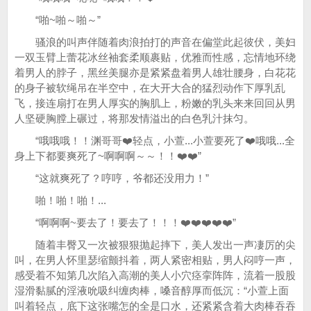
“啪~啪～啪～”
骚浪的叫声伴随着肉浪拍打的声音在偏堂此起彼伏，美妇
一双玉臂上蕾花冰丝袖套柔顺裹贴，优雅而性感，忘情地环绕
着男人的脖子，黑丝美腿亦是紧紧盘着男人雄壮腰身，白花花
的身子被软绳吊在半空中，在大开大合的猛烈动作下厚乳乱
飞，接连扇打在男人厚实的胸肌上，粉嫩的乳头来来回回从男
人坚硬胸膛上碾过，将那发情溢出的白色乳汁抹匀。
“哦哦哦！！渊哥哥❤️轻点，小萱...小萱要死了❤️哦哦...全
身上下都要爽死了~啊啊啊～～！！❤️❤️”
“这就爽死了？哼哼，爷都还没用力！”
啪！啪！啪！...
“啊啊啊~要去了！要去了！！！❤️❤️❤️❤️❤️”
随着丰臀又一次被狠狠抛起摔下，美人发出一声凄厉的尖
叫，在男人怀里瑟缩颤抖着，两人紧密相贴，男人闷哼一声，
感受着不知第几次陷入高潮的美人小穴痉挛阵阵，流着一股股
湿滑黏腻的淫液吮吸纠缠肉棒，嗓音醇厚而低沉：“小萱上面
叫着轻点，底下这张嘴怎的全是口水，还紧紧含着大肉棒吞吞