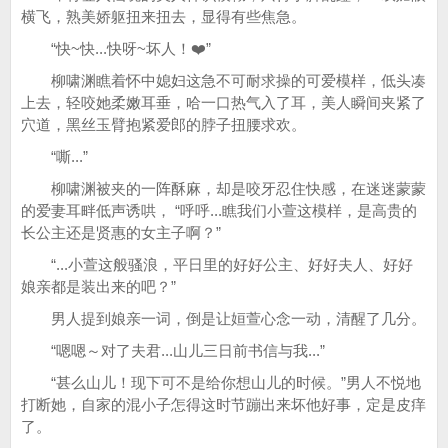
横飞，熟美娇躯扭来扭去，显得有些焦急。
“快~快...快呀~坏人！❤️”
柳啸渊瞧着怀中媳妇这急不可耐求操的可爱模样，低头凑
上去，轻咬她柔嫩耳垂，哈一口热气入了耳，美人瞬间夹紧了
穴道，黑丝玉臂抱紧爱郎的脖子扭腰求欢。
“嘶...”
柳啸渊被夹的一阵酥麻，却是咬牙忍住快感，在迷迷蒙蒙
的爱妻耳畔低声诱哄， “呼呼...瞧我们小萱这模样，是高贵的
长公主还是贤惠的女主子啊？”
“...小萱这般骚浪，平日里的好好公主、好好夫人、好好
娘亲都是装出来的吧？”
男人提到娘亲一词，倒是让姮萱心念一动，清醒了几分。
“嗯嗯～对了夫君...山儿三日前书信与我...”
“甚么山儿！现下可不是给你想山儿的时候。”男人不悦地
打断她，自家的混小子怎得这时节蹦出来坏他好事，定是皮痒
了。