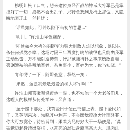
柳明川松了口气，想来这位身经百战的神威大将军已是掌
控好了一切，必然不会出乱子。只转念想到龙椅上那位，又隐
晦地表现出一丝担忧：
“话虽如此，可若以陛下当初的意思...”
“明川。”许淮山眸色幽深，
“即使如今大祈的实际军力强大到敌人难以想象，足以抹
杀任何残党余孽，这场时隔三年再度打响的战役也只能由我军
主动出击，万不能以逸待劳，行那藏拙待扑之事来诱敌自曝，
否则遭殃的是叛地百姓。杂鱼事小，百姓为大，你当知晓。”
青年愣了一下，随即会意，释然一笑：
“果然，这是我最敬最爱的柳大将军啊！”
许淮山闻言撇嘴轻瞪他一眼，也不知他一个大老爷们儿，
这瞪人的模样从何处学来，又言道：
“至于陛下那处，我前些日子便已书信上表。陛下爱民如
子，又英明果决，知晓其中利害，不会因我擅改大计而降罪，
你大可放宽心，待密旨到，跟着为兄好好大干一场便是。”说
罢豪迈起身跨出浴桶，水亮亮的黑壮身躯高高大大、肌肉虬