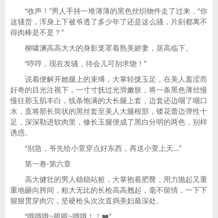
“收声！”男人手持一堆薄薄的黑色丝织物件走了过来，“你
这骚货，浑身上下被爷透了多少年了还是这么骚，片刻都离不
得肉棒是不是？”
柳啸渊高高大大的身影笼罩着熟美娇妻，居高临下。
“哼哼，现在发骚，待会儿可别求饶！”
说着便解开她腿上的束缚，大掌轻拢玉足，在美人羞涩而
好奇的目光注视下，一寸寸抚过光滑嫩肤，将一条黑色薄丝慢
慢往那玉肌丰白，线条饱满的大长腿上套，边套还边咽了咽口
水，直将那长筒状的黑丝套至美人大腿根部，镂花蕾边弹性十
足，深深勒进软肉里，修长玉腿便成了黑白分明的两色，别样
诱惑。
“别急，爷先给小萱穿点好东西，再送小萱上天...”
第一卷-第六章
高大健壮的男人稳稳站桩，大掌抱着肥臀，用力抛起又重
重地砸向胯间，粗大无比的长枪高高翘起，毫不留情，一下下
狠狠贯穿肉穴，坚硬枪头次次直捣美妇最深处。
“哦哦哦~呃呃~哦哦！！❤️”