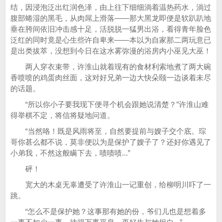
结，因浸泡泛出红润色泽，由上往下细细淌着温热药水，淌过
腹部蜷湿的黑毛，从肉屌上滑落——那大黑龙即便是软趴趴地
垂在胯间依旧冲击感十足，活脱脱一猛男出浴，看得青年脸色
泛红的同时竟是心生些许自卑来——本以为自家那二两玩意已
是出类拔萃，没想到今日在这水雾弥漫的浴房内小巫见大巫！
两人穿衣束带，许淮山就着现有的食材利索地煮了两大碗
香喷喷的鸡蛋肉丝面，这对好兄弟一边大快朵颐一边谈着未尽
的话题。
“所以你小子要我现下便寻个机会跟她说清楚？”许淮山难
得举棋不定，将信将疑地问道。
“当然咯！既是风雨将至，自然要提前与嫂子交个底。琮
哥你甚么都不说，莫非便以为是保护了嫂子了？还好你遇见了
小弟我，不然这般瞒下去，啧啧啧...”
砰！
宽大的木桌无辜遭受了许淮山一记重创，给柳明川吓了一
跳。
“怎么不是保护她？这事那有她的份，爷们儿也是想着多