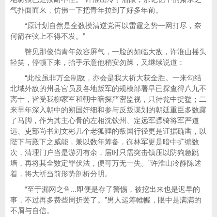
气扑面而来，仿佛一下把青年拉到了好多年前。
“原计划自然是全数摸清逆党再以雷霆之势一网打尽，奈
何箭在弦上不得不发。”
瞥见那俊俏青年敛容屏气，一脸的如临大敌，许淮山摇头
轻笑，停顿下来，抬手示意他稍安勿躁，又继续说道：
“此役虽非万全制敌，亦会是我大祈大获全胜。一来勾结
北域外敌的州县官员及各地叛军的规模部署早已探查得八九不
离十，皆受我柳家军和朝中暗探严密监视，只待瓮中捉鳖；二
来早年深入朝中的朔国奸细和参与反叛谋划的朝廷重臣多数露
了马脚，作为其主心骨的左相沈钦州、定远军骠骑将军严道
远、吏部尚书刘文彬几个老狐狸的叛国行径更是证据确凿，以
陛下与殿下之威能，兼以数年筹备，御林军更是暗中扩编数
次，清理门户当是游刃有余，届时只需突击镇压以防狗急跳
墙，再将其全数定罪伏法，便可万无一失。”许淮山冷静陈述
着，将大祈当前形势剖析分明。
“至于漏网之鱼...即便是存了警惕，被挖出来也是迟早的
事，不过再多费些周折罢了。”男人运筹帷幄，眼中是满满的
不屑与自信。