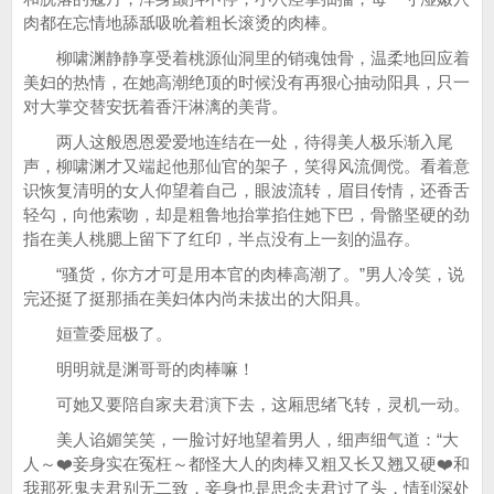
肉都在忘情地舔舐吸吮着粗长滚烫的肉棒。
柳啸渊静静享受着桃源仙洞里的销魂蚀骨，温柔地回应着
美妇的热情，在她高潮绝顶的时候没有再狠心抽动阳具，只一
对大掌交替安抚着香汗淋漓的美背。
两人这般恩恩爱爱地连结在一处，待得美人极乐渐入尾
声，柳啸渊才又端起他那仙官的架子，笑得风流倜傥。看着意
识恢复清明的女人仰望着自己，眼波流转，眉目传情，还香舌
轻勾，向他索吻，却是粗鲁地抬掌掐住她下巴，骨骼坚硬的劲
指在美人桃腮上留下了红印，半点没有上一刻的温存。
“骚货，你方才可是用本官的肉棒高潮了。”男人冷笑，说
完还挺了挺那插在美妇体内尚未拔出的大阳具。
姮萱委屈极了。
明明就是渊哥哥的肉棒嘛！
可她又要陪自家夫君演下去，这厢思绪飞转，灵机一动。
美人谄媚笑笑，一脸讨好地望着男人，细声细气道：“大
人～❤️妾身实在冤枉～都怪大人的肉棒又粗又长又翘又硬❤️和
我那死鬼夫君别无二致，妾身也是思念夫君过了头，情到深处