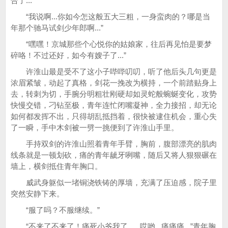
合了...”
“我说啊...你如今怎这般五大三粗，一身蛮肉的？哪是当
年那个驰马试剑少年郎啊...”
“嘿嘿！京城那些个心悦你的姑娘家，往后再见怕是要梦
碎咯！不过还好，如今有嫂子了...”
许淮山最是受不了这小子哔哔叨叨，听了他后头几句更是
浓眉紧皱，动起了真格，剑花一挽改为横持，一个前踏贴身上
去，转刺为切，手腕分明粗壮刚硬却如灵蛇般蜿蜒变化，攻势
快慢交错，刁钻至极，青年连忙闭嘴凝神，全力接招，却无论
如何都发挥不出，只得胡乱抵挡着，很快被逮住机会，重心失
了一瞬，手中木剑被一劈一挑便到了许淮山手里。
手持双剑的许淮山照着青年手臂，胸前，腹部漂亮的肌肉
线条就是一顿划砍，痛的青年龇牙咧嘴，随后又将人狠狠碾在
墙上，横剑抵住青年胸口。
威武身躯似一堵铜浇铁铸的厚墙，充满了压迫感，院子里
突然安静下来。
“服了吗？不服继续。”
“不来了不来了！痛死小爷我了......哎哟...痛痛痛...”青年胸