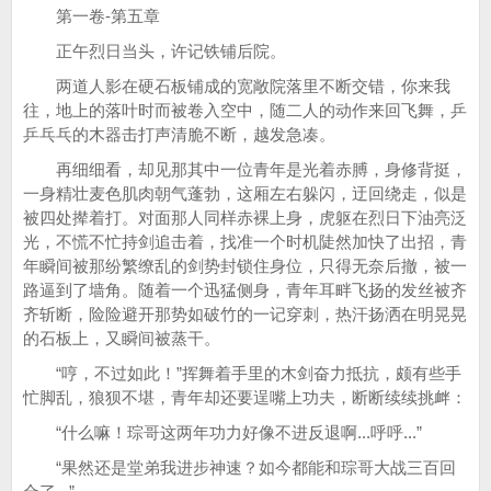
第一卷-第五章
正午烈日当头，许记铁铺后院。
两道人影在硬石板铺成的宽敞院落里不断交错，你来我
往，地上的落叶时而被卷入空中，随二人的动作来回飞舞，乒
乒乓乓的木器击打声清脆不断，越发急凑。
再细细看，却见那其中一位青年是光着赤膊，身修背挺，
一身精壮麦色肌肉朝气蓬勃，这厢左右躲闪，迂回绕走，似是
被四处撵着打。对面那人同样赤裸上身，虎躯在烈日下油亮泛
光，不慌不忙持剑追击着，找准一个时机陡然加快了出招，青
年瞬间被那纷繁缭乱的剑势封锁住身位，只得无奈后撤，被一
路逼到了墙角。随着一个迅猛侧身，青年耳畔飞扬的发丝被齐
齐斩断，险险避开那势如破竹的一记穿刺，热汗扬洒在明晃晃
的石板上，又瞬间被蒸干。
“哼，不过如此！”挥舞着手里的木剑奋力抵抗，颇有些手
忙脚乱，狼狈不堪，青年却还要逞嘴上功夫，断断续续挑衅：
“什么嘛！琮哥这两年功力好像不进反退啊...呼呼...”
“果然还是堂弟我进步神速？如今都能和琮哥大战三百回