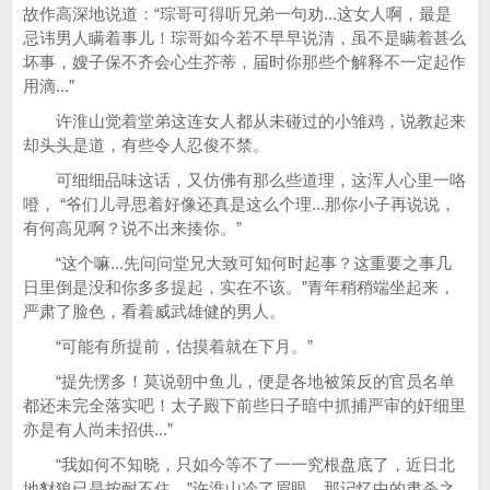
故作高深地说道：“琮哥可得听兄弟一句劝...这女人啊，最是
忌讳男人瞒着事儿！琮哥如今若不早早说清，虽不是瞒着甚么
坏事，嫂子保不齐会心生芥蒂，届时你那些个解释不一定起作
用滴...”
许淮山觉着堂弟这连女人都从未碰过的小雏鸡，说教起来
却头头是道，有些令人忍俊不禁。
可细细品味这话，又仿佛有那么些道理，这浑人心里一咯
噔， “爷们儿寻思着好像还真是这么个理...那你小子再说说，
有何高见啊？说不出来揍你。”
“这个嘛...先问问堂兄大致可知何时起事？这重要之事几
日里倒是没和你多多提起，实在不该。”青年稍稍端坐起来，
严肃了脸色，看着威武雄健的男人。
“可能有所提前，估摸着就在下月。”
“提先愣多！莫说朝中鱼儿，便是各地被策反的官员名单
都还未完全落实吧！太子殿下前些日子暗中抓捕严审的奸细里
亦是有人尚未招供...”
“我如何不知晓，只如今等不了一一究根盘底了，近日北
地豺狼已是按耐不住。”许淮山冷了眉眼，那记忆中的肃杀之