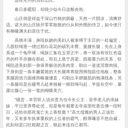
远在沧州的清乾山庄。
春日多暖阳，却很少似今日这般炎热。
山庄倒是得益于深山竹林的荫蔽，天然一片阴凉，清爽舒
适。诺大的山庄除开零零散散的仆从和外围的侍卫，如今便只
有柳啸渊夫妇居住于此。
高挑丰满，身段妖娆的美妇人被束缚于主庄的一处偏堂，
几股软绳逐一绕过那白花花的硕乳丰臀、曼腰长腿，先在上身
系成一个龟甲缚，绳脉汇集在玉背正中，将一双涂有玫红色蔻
丹的纤手亦捆在那处，而后上悬于房梁。因着重力的关系，软
绳陷进美妇那一身保养极佳的美肉里，勒出一道道淫靡肉痕。
下身则是一条丰嫩紧致的大长腿将将能用拇指踮住地板，整条
美腿因借力困难而略微绷直，勾勒出丰腴腿肌的饱满线条，另
一条腿却是在腿弯儿处单独被一根软绳勾起，半提在空中，暴
露出腿心一张一翕的蝴蝶美穴。
“骚货，本官听人说你贵为当今长公主，皇帝老儿的亲妹
妹，平日里养尊处优，却是每年都要去寺庙里吃斋念佛一段时
日，还给你那死鬼亡夫上香祭奠？”高大儒雅的男人正值壮
年，又有多年执掌重权的上位者的霸气，醇厚嗓音不怒自威，
此刻却是口吐粗鄙之言，狠起来连自己都骂。