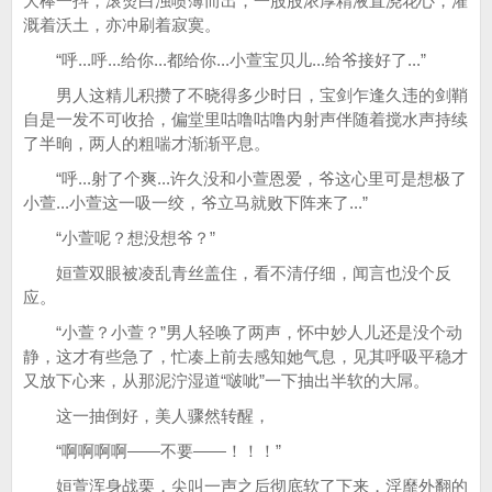
大棒一抖，滚烫白浊喷薄而出，一股股浓厚精液直浇花心，灌
溉着沃土，亦冲刷着寂寞。
“呼...呼...给你...都给你...小萱宝贝儿...给爷接好了...”
男人这精儿积攒了不晓得多少时日，宝剑乍逢久违的剑鞘
自是一发不可收拾，偏堂里咕噜咕噜内射声伴随着搅水声持续
了半晌，两人的粗喘才渐渐平息。
“呼...射了个爽...许久没和小萱恩爱，爷这心里可是想极了
小萱...小萱这一吸一绞，爷立马就败下阵来了...”
“小萱呢？想没想爷？”
姮萱双眼被凌乱青丝盖住，看不清仔细，闻言也没个反
应。
“小萱？小萱？”男人轻唤了两声，怀中妙人儿还是没个动
静，这才有些急了，忙凑上前去感知她气息，见其呼吸平稳才
又放下心来，从那泥泞湿道“啵呲”一下抽出半软的大屌。
这一抽倒好，美人骤然转醒，
“啊啊啊啊——不要——！！！”
姮萱浑身战栗，尖叫一声之后彻底软了下来，淫靡外翻的