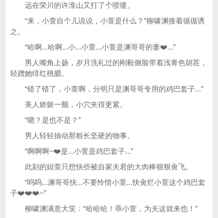
远在荣川的许淮山又打了个喷嚏。
“来，小萱自个儿说说，小萱是什么？”柳啸渊接着循循诱
之。
“哈啊...哈啊...小...小萱...小萱是渊哥哥的妻❤️...”
男人嘴角上扬，岁月洗礼过的刚毅侧脸带着浅青色胡茬，
轻蹭她绯红桃腮。
“错了错了，小萱啊，分明只是渊哥哥专用的鸡巴套子...”
美人娇躯一颤，小穴夹得更紧。
“嗯？是也不是？”
男人轻轻抽动那粗长坚硬的物事。
“啊啊啊~❤️是...小萱是鸡巴套子...”
此刻的姮萱只想快些被自家夫君的大肉棒狠狠肏飞。
“呜呜...渊哥哥快...不要怜惜小萱...快肏烂小萱这个鸡巴套
子❤️❤️❤️~”
柳啸渊满意大笑：“哈哈哈！乖小萱，为夫这就来也！”