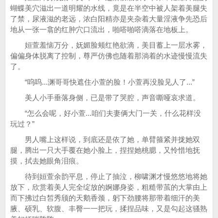
蝴蝶美穴滋出一道明耀的水线，竟是在半空中被人架着美腿失
了禁，尿液滋的老远，浓白阳精亦是夹杂着大量淫液争先恐后
地从一张一翕的红肿穴口流出，啪嗒啪嗒滴落在地板上。
姮萱羞恼万分，妩媚脸颊红艳欲滴，美目蓄上一层水雾，
偏偏身体脱离了控制，尊严仿佛也随着那淌着的水迹慢慢流失
了。
“呜呜...渊哥哥快遮住小萱的脸！小萱再没脸见人了...”
美人小手垂落身侧，已是带了哭腔，声音嘶哑哀求道。
“怎么会呢，好小萱...咱们夫妻俩大门一关，什么花样没
玩过？”
男人嘴上这样说，到底还是依了她，单臂箍紧并拢她双
腿，腾出一只大手覆在她小脸上，捏捏她桃腮，又怜惜地抚
摸，拭去她眼角泪痕。
待到姮萱余韵平息，停止了抽泣，柳啸渊才慢悠悠地将她
放下，欣赏着美人完全绽放的婀娜身姿，粗糙带茧的大掌由上
而下拂过白皙秀颀的天鹅香颈，躬下劲腰将那带着细汗的美
腋、硕乳、软腹、丰臀一一把玩，揉捏品味，又是勾起这骚熟