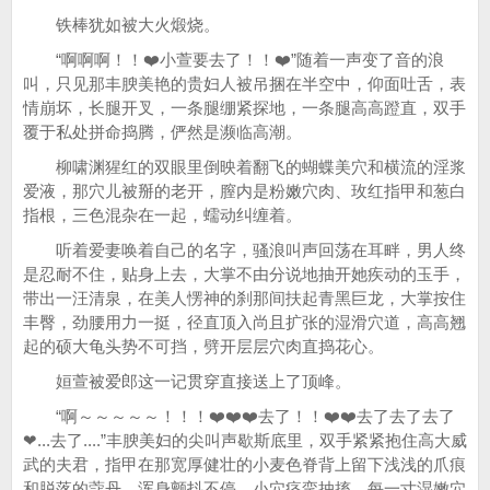
铁棒犹如被大火煅烧。
“啊啊啊！！❤️小萱要去了！！❤️”随着一声变了音的浪
叫，只见那丰腴美艳的贵妇人被吊捆在半空中，仰面吐舌，表
情崩坏，长腿开叉，一条腿绷紧探地，一条腿高高蹬直，双手
覆于私处拼命捣腾，俨然是濒临高潮。
柳啸渊猩红的双眼里倒映着翻飞的蝴蝶美穴和横流的淫浆
爱液，那穴儿被掰的老开，膣内是粉嫩穴肉、玫红指甲和葱白
指根，三色混杂在一起，蠕动纠缠着。
听着爱妻唤着自己的名字，骚浪叫声回荡在耳畔，男人终
是忍耐不住，贴身上去，大掌不由分说地抽开她疾动的玉手，
带出一汪清泉，在美人愣神的刹那间扶起青黑巨龙，大掌按住
丰臀，劲腰用力一挺，径直顶入尚且扩张的湿滑穴道，高高翘
起的硕大龟头势不可挡，劈开层层穴肉直捣花心。
姮萱被爱郎这一记贯穿直接送上了顶峰。
“啊～～～～～！！！❤️❤️❤️去了！！❤️❤️去了去了去了
❤...去了....”丰腴美妇的尖叫声歇斯底里，双手紧紧抱住高大威
武的夫君，指甲在那宽厚健壮的小麦色脊背上留下浅浅的爪痕
和脱落的蔻丹，浑身颤抖不停，小穴痉挛抽搐，每一寸湿嫩穴