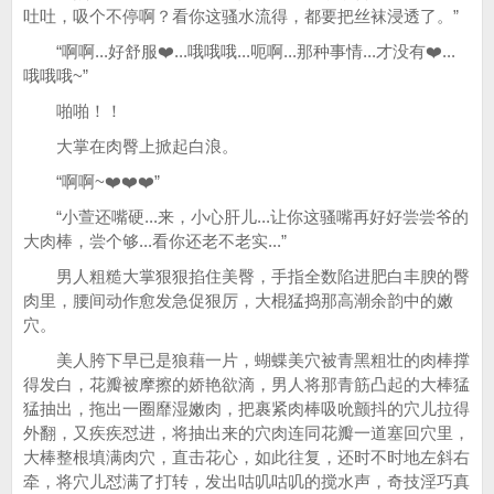
吐吐，吸个不停啊？看你这骚水流得，都要把丝袜浸透了。”
“啊啊...好舒服❤️...哦哦哦...呃啊...那种事情...才没有❤️...
哦哦哦~”
啪啪！！
大掌在肉臀上掀起白浪。
“啊啊~❤️❤️❤️”
“小萱还嘴硬...来，小心肝儿...让你这骚嘴再好好尝尝爷的
大肉棒，尝个够...看你还老不老实...”
男人粗糙大掌狠狠掐住美臀，手指全数陷进肥白丰腴的臀
肉里，腰间动作愈发急促狠厉，大棍猛捣那高潮余韵中的嫩
穴。
美人胯下早已是狼藉一片，蝴蝶美穴被青黑粗壮的肉棒撑
得发白，花瓣被摩擦的娇艳欲滴，男人将那青筋凸起的大棒猛
猛抽出，拖出一圈靡湿嫩肉，把裹紧肉棒吸吮颤抖的穴儿拉得
外翻，又疾疾怼进，将抽出来的穴肉连同花瓣一道塞回穴里，
大棒整根填满肉穴，直击花心，如此往复，还时不时地左斜右
牵，将穴儿怼满了打转，发出咕叽咕叽的搅水声，奇技淫巧真