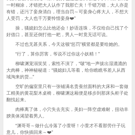
一时糊涂，才错把大人认作了我那亡夫！千错万错，大人亦是
有错，还污了妾身清白，理当自罚～可妾身心疼大人，不想大
人受罚，大人也千万要怜惜妾身❤️”
操，骚媳妇怎么比他还会！妙语连珠，不仅给自己找了个
好借口，甚至还倒打他一耙，男人一时竟无话可说。
不过也无甚关系，今天这顿“惩罚”横竖都是要给她的。
“行了，算你厉害，爷说不过你这小妖精！”
柳啸渊宠溺笑笑，索性不演了，“啵”地一声拔出湿漉漉的
大肉棒，神神秘秘道：“骚媳妇儿等着，给你瞧瞧爷差人从西
域淘来的货...”
空旷的偏室里只有一张铺满名贵蚕丝面料的大床和一套做
工精美的黄花梨木桌椅，柳啸渊这厢便是移步到那床头柜子处
翻找起来。
肉棒离了体，小穴失去充实，美妇一阵空虚难耐，扭动丰
腴美体渴望着男人。
“渊哥哥～做什么冷落了小萱呀！小萱才不看那劳什子玩
意儿，你快插回来～❤️”