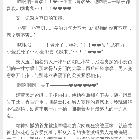
“啊啊啊~喜欢！！❤️~~小萱...喜欢❤️...呃啊啊...一辈子都
喜欢...哦哦哦~~！！！❤️❤️❤️❤️”
又一记深入宫口的顶撞。
“小萱，小宝贝儿...爷的力气大不大...肉棍捅的你爽不爽...
嗯？爽不爽...”
“哦哦哦——！！爽死了，爽死了！！❤️❤️爷孔武有力，
小萱爱死了~~小萱都要飞起来了~~！！❤️❤️❤️”
美人玉手掐着男人汗津津的粗壮小臂，沿着贲起的小麦色
肌肉一寸寸攀上那对骨节分明的大掌，而后轻轻摩挲，男人会
意张开十指，与那冰丝裹覆下的柔荑紧紧相扣。
“啊啊啊啊！去了————❤️❤️❤️❤️❤️❤️”
姮萱美足紧绷，玉指内扣，使劲往后翻仰下去，随即凤目
失了焦，香舌歪垂，脑袋耷拉在男人宽厚的肩膀上，玲珑娇躯
不住颤抖，妙臀丰肌一抽一抽，迎接着今日最盛大的一次高
潮。
精神抖擞的苍龙被痉挛蠕动的穴肉疯狂绞缠压榨，就连龙
首也被花心包含爱抚着，酥爽入骨的快意激得男人精关决堤，