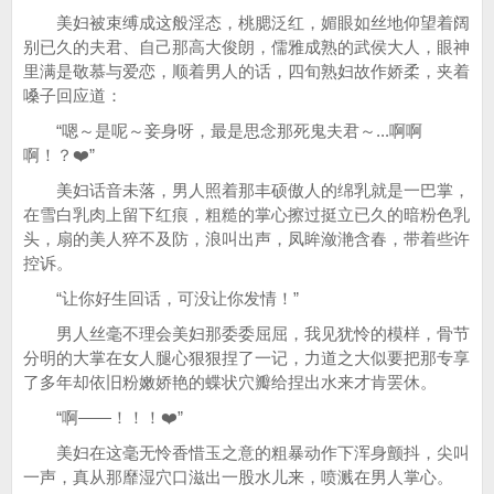
美妇被束缚成这般淫态，桃腮泛红，媚眼如丝地仰望着阔
别已久的夫君、自己那高大俊朗，儒雅成熟的武侯大人，眼神
里满是敬慕与爱恋，顺着男人的话，四旬熟妇故作娇柔，夹着
嗓子回应道：
“嗯～是呢～妾身呀，最是思念那死鬼夫君～...啊啊
啊！？❤️”
美妇话音未落，男人照着那丰硕傲人的绵乳就是一巴掌，
在雪白乳肉上留下红痕，粗糙的掌心擦过挺立已久的暗粉色乳
头，扇的美人猝不及防，浪叫出声，凤眸潋滟含春，带着些许
控诉。
“让你好生回话，可没让你发情！”
男人丝毫不理会美妇那委委屈屈，我见犹怜的模样，骨节
分明的大掌在女人腿心狠狠捏了一记，力道之大似要把那专享
了多年却依旧粉嫩娇艳的蝶状穴瓣给捏出水来才肯罢休。
“啊——！！！❤️”
美妇在这毫无怜香惜玉之意的粗暴动作下浑身颤抖，尖叫
一声，真从那靡湿穴口滋出一股水儿来，喷溅在男人掌心。