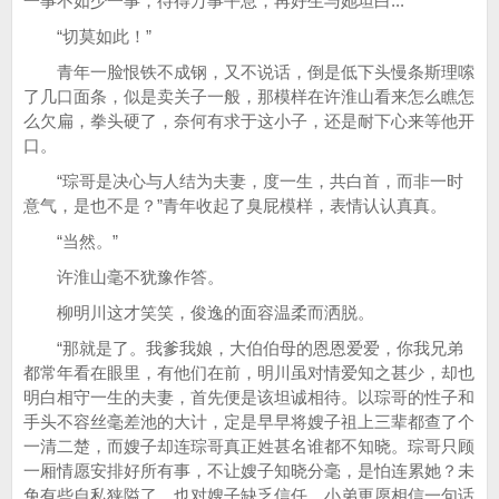
一事不如少一事，待得万事平息，再好生与她坦白...”
“切莫如此！”
青年一脸恨铁不成钢，又不说话，倒是低下头慢条斯理嗦
了几口面条，似是卖关子一般，那模样在许淮山看来怎么瞧怎
么欠扁，拳头硬了，奈何有求于这小子，还是耐下心来等他开
口。
“琮哥是决心与人结为夫妻，度一生，共白首，而非一时
意气，是也不是？”青年收起了臭屁模样，表情认认真真。
“当然。”
许淮山毫不犹豫作答。
柳明川这才笑笑，俊逸的面容温柔而洒脱。
“那就是了。我爹我娘，大伯伯母的恩恩爱爱，你我兄弟
都常年看在眼里，有他们在前，明川虽对情爱知之甚少，却也
明白相守一生的夫妻，首先便是该坦诚相待。以琮哥的性子和
手头不容丝毫差池的大计，定是早早将嫂子祖上三辈都查了个
一清二楚，而嫂子却连琮哥真正姓甚名谁都不知晓。琮哥只顾
一厢情愿安排好所有事，不让嫂子知晓分毫，是怕连累她？未
免有些自私狭隘了，也对嫂子缺乏信任。小弟更愿相信一句话