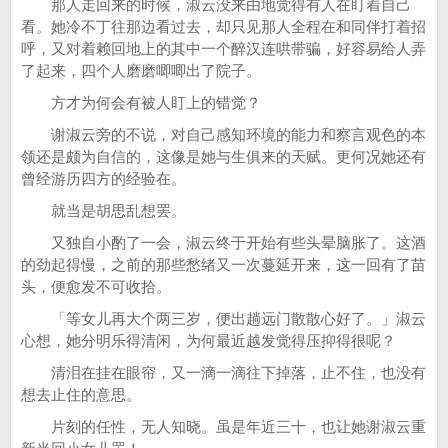
那人走回来的时候，淑云没来由地觉得有人在盯着自己
看。她冷不丁往那边看过去，却只见那人全程在和同伴打着招
呼，又对着赖回地上的其中一个醉汉连哄带骗，好容易给人弄
了起来，四个人磨磨唧唧出了院子。
方才为何会有被人盯上的错觉？
谢淑云旁的不说，对自己感知环境的能力和察言观色的本
领还是颇为自信的，这像是她与生俱来的天赋。更何况她还有
曾经游历四方的经验在。
就当是胡思乱想罢。
又独自小酌了一会，淑云终于开始有些头晕脑胀了。这酒
的劲起得慢，之前的那些愁绪又一次蔓延开来，这一回有了苗
头，便愈发不可收拾。
「等女儿再大个两三岁，便出趟远门散散心好了。」淑云
心想，她分明乐得清闲，为何最近越发觉得压抑得很呢？
清泪在挂在眼帘，又一滴一滴往下掉落，止不住，也没有
想去止住的意思。
片刻的任性，无人知晓。虽是年近三十，也让她谢淑云重