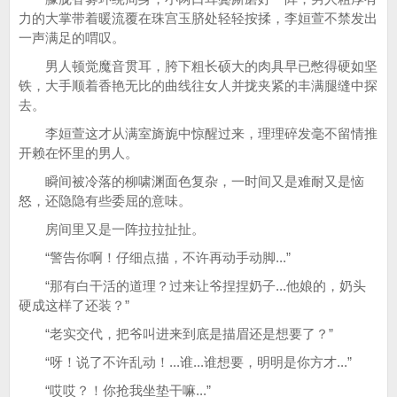
力的大掌带着暖流覆在珠宫玉脐处轻轻按揉，李姮萱不禁发出
一声满足的喟叹。
男人顿觉魔音贯耳，胯下粗长硕大的肉具早已憋得硬如坚
铁，大手顺着香艳无比的曲线往女人并拢夹紧的丰满腿缝中探
去。
李姮萱这才从满室旖旎中惊醒过来，理理碎发毫不留情推
开赖在怀里的男人。
瞬间被冷落的柳啸渊面色复杂，一时间又是难耐又是恼
怒，还隐隐有些委屈的意味。
房间里又是一阵拉拉扯扯。
“警告你啊！仔细点描，不许再动手动脚...”
“那有白干活的道理？过来让爷捏捏奶子...他娘的，奶头
硬成这样了还装？”
“老实交代，把爷叫进来到底是描眉还是想要了？”
“呀！说了不许乱动！...谁...谁想要，明明是你方才...”
“哎哎？！你抢我坐垫干嘛...”