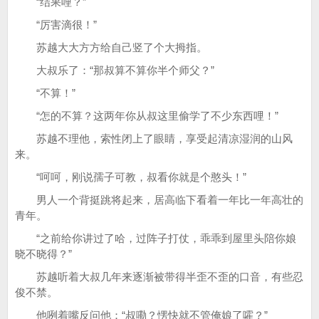
“结果哩？”
“厉害滴很！”
苏越大大方方给自己竖了个大拇指。
大叔乐了：“那叔算不算你半个师父？”
“不算！”
“怎的不算？这两年你从叔这里偷学了不少东西哩！”
苏越不理他，索性闭上了眼睛，享受起清凉湿润的山风
来。
“呵呵，刚说孺子可教，叔看你就是个憨头！”
男人一个背挺跳将起来，居高临下看着一年比一年高壮的
青年。
“之前给你讲过了哈，过阵子打仗，乖乖到屋里头陪你娘
晓不晓得？”
苏越听着大叔几年来逐渐被带得半歪不歪的口音，有些忍
俊不禁。
他咧着嘴反问他：“叔嘞？愣快就不管俺娘了嚯？”