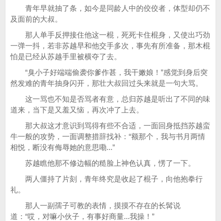
青年早就抽了条，如今是同龄人中的佼佼者，体型却仍不
及面前的大叔。
那人单手反押接住他这一棍，死死卡住棍身，又使出巧劲
一弹一抖，若非苏越早和他交手多次，事先有所准备，那木棍
怕是已经从苏越手里被横夺了去。
“臭小子好端端偷袭你爹作甚，我干嫩娘！”感觉到身后突
然发难的青年抽身闪开，那壮大叔回过头来就是一句大骂。
这一骂也不知是否骂者有意，总归苏越是听出了不同的味
道来，当下是又羞又恼，再次冲了上去。
那大叔这才意识到骂得有些不合适，一面回身抵挡苏越蛮
牛一般的攻势，一面调整措辞找补：“额那个，我与书月两情
相悦，断没有侮辱她的意思嘞...”
苏越瞧他那不修边幅的糙脸上神色认真，愣了一下。
两人僵持了片刻，青年终究是收起了棍子，向他抱拳行
礼。
那人一副孺子可教的表情，摸摸不存在的长髯说
道：“哎，对嘛小伙子，有事好商量...我操！”