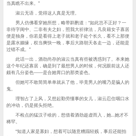
当真瞧不出来。”
淑云无语，觉得这人真是无理。
男人仿佛看穿她所想，略带斟酌道：“如此岂不正好？一
非待字闺中、二非有夫之妇，照我大祈律法，凡良籍女子寡居
便是独身，你若是看得上老子就和老子处个长久，看不上那便
是露水姻缘，权当爽快一晚，事后大路朝天各走一边，还能是
过错不成。”
此话一出，酒劲尚存的淑云当真有些被诱惑到了。本来她
这个年纪还寡居，确是到了最想男人的时候，何况眼前这人还
颇有几分姿色——是合她胃口的那类姿色。
但她可不敢简简单单就从了他，毕竟男人的嘴乃是骗人的
鬼。
理智占了上风，又想起勤劳懂事的女儿，淑云忍住咽口水
的冲动，仍是摇头拒绝。
不检点的猛汉子啥的，想借着酒劲趁虚而入，她...她才不
稀罕。
“知道人家是寡妇，想着可以随意糟蹋轻贱，事后还能拍