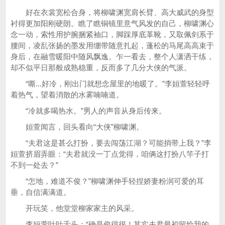
好在衣裳宽松合身，将柳啸渊宽肩长臂、高大威武的身型
衬得更加阳刚硬朗。瞧了瞧铜镜里意气风发的自己，柳啸渊心
念一动，索性用护腕捆紧袖口，脚踩厚底革靴，又取佩剑系于
腰间，凌乱张扬的墨发用绷带随意扎起，蓬松的马尾高高束于
身后，在融雪暖阳中随风飘逸。乍一看去，整个人潇洒干练，
却不似平日那般成熟稳重，反而多了几分大侠的气派。
“嘶...好冷，刚出门就想念屋里的地暖了。”李姮萱轻轻呼
着热气，望着消散的水雾喃喃道。
“冷就多喝热水。”男人的声音从身后传来。
姮萱闻言，回头看向“大侠”柳啸渊。
“夫君这是甚么打扮，要去闯荡江湖？可能捎带上我？”李
姮萱挤眉弄眼：“夫君就没一丁点觉得，咱俩这打扮八竿子打
不到一处去？”
“怎地，难道不俊？”柳啸渊伸手轻捏娇妻粉润可爱的耳
垂，自信满满道。
开玩笑，他堂堂柳家家主的风采。
李姮萱吐吐舌头：“确是俊得很！其实夫君最初留给我的