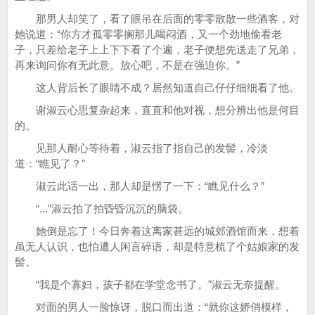
那男人却笑了，看了眼吊在后面的零零散散一些酒客，对
她说道：“你方才孤零零搁那儿喝闷酒，又一个劲地偷看老
子，只差给老子上上下下看了个遍，老子便想先送走了兄弟，
再来询问你有无此意。放心吧，不是在强迫你。”
这人背后长了眼睛不成？居然知道自己仔仔细细看了他。
谢淑云心思复杂起来，直直和他对视，想分辨出他是何目
的。
见那人耐心等待着，淑云指了指自己的发髻，冷淡
道：“瞧见了？”
淑云此话一出，那人却是愣了一下：“瞧见什么？”
“...”淑云拍了拍昏昏沉沉的脑袋。
她倒是忘了！今日奔着这离家甚远的城郊酒馆而来，想着
虽无人认识，也怕遭人闲言碎语，却是特意梳了个姑娘家的发
髻。
“我是个寡妇，孩子都在学堂念书了。”淑云无奈提醒。
对面的男人一脸惊讶，脱口而出道：“就你这娇俏模样，