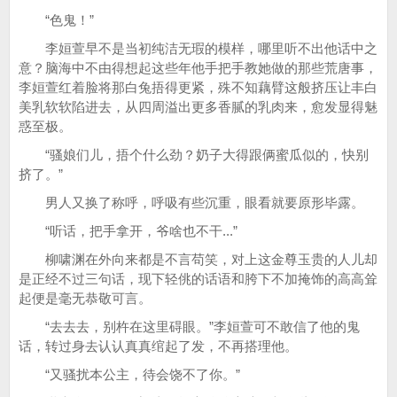
“色鬼！”
李姮萱早不是当初纯洁无瑕的模样，哪里听不出他话中之
意？脑海中不由得想起这些年他手把手教她做的那些荒唐事，
李姮萱红着脸将那白兔捂得更紧，殊不知藕臂这般挤压让丰白
美乳软软陷进去，从四周溢出更多香腻的乳肉来，愈发显得魅
惑至极。
“骚娘们儿，捂个什么劲？奶子大得跟俩蜜瓜似的，快别
挤了。”
男人又换了称呼，呼吸有些沉重，眼看就要原形毕露。
“听话，把手拿开，爷啥也不干...”
柳啸渊在外向来都是不言苟笑，对上这金尊玉贵的人儿却
是正经不过三句话，现下轻佻的话语和胯下不加掩饰的高高耸
起便是毫无恭敬可言。
“去去去，别杵在这里碍眼。”李姮萱可不敢信了他的鬼
话，转过身去认认真真绾起了发，不再搭理他。
“又骚扰本公主，待会饶不了你。”