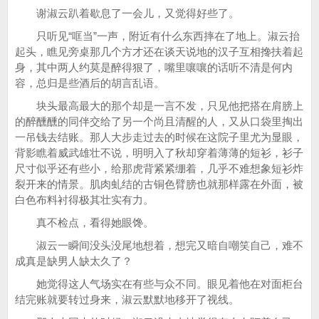
谢淑云趴着歇息了一会儿，又觉得好些了。
只听见“哐当”一声，附近有什么东西摔在了地上。淑云抬
起头，瞧见旁桌那几个方才还在谈天说地的汉子互相搀扶着起
身，其中两人约莫是醉得狠了，嘴里嚷嚷的话听不清是何内
容，总归是些酒后的胡言乱语。
块头最高最大的那个却是一言不发，只见他把搭在肩膀上
的醉醺醺的同伴交给了另一个尚且清醒的人，又从口袋里掏出
一吊钱去结账。那人大步走过去的时候在这院子里尤为显眼，
背影瞧着威武雄壮不说，明明入了秋却穿着薄薄的短衫，衫子
尺寸似乎还有些小，给那虎背紧紧绷着，几乎不难想象短衫炸
裂开来的情景。肌肉虬结的古铜色臂膀也就那样露在外面，被
白色布料衬得极其壮实有力。
真不检点，看得她眼馋。
淑云一瞬间没头没尾地想着，想完又暗自嘲笑自己，难不
成真是缺男人缺太久了？
她觉得这人气场实在有些与众不同。眼见着他在对面柜台
结完账就要转过身来，淑云默默地移开了视线。