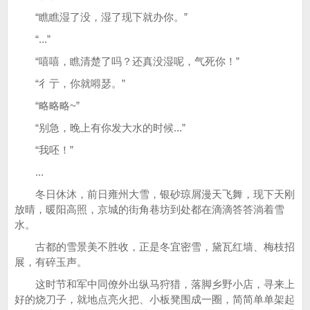
“瞧瞧湿了没，湿了现下就办你。”
“...”
“嘻嘻，瞧清楚了吗？还真没湿呢，气死你！”
“彳亍，你就嘚瑟。”
“略略略~”
“别急，晚上有你发大水的时候...”
“我呸！”
...
冬日休沐，前日雍州大雪，银砂琼屑漫天飞舞，现下天刚
放晴，暖阳高照，京城的街角巷坊到处都在滴滴答答淌着雪
水。
古都的雪景美不胜收，正是冬宜密雪，黛瓦红墙、梅枝招
展，有碎玉声。
这时节和军中同僚外出纵马狩猎，落脚乡野小店，寻来上
好的烧刀子，就地点亮火把、小板凳围成一圈，简简单单架起