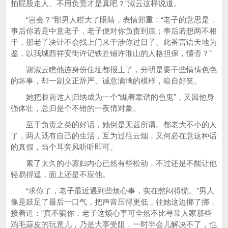
拍屁股走人、不用负责才是真吧？”淑云这样说道。
“岂会？”那男人瞪大了眼睛，表情郑重：“老子的意思是，
事后你若是中意老子，老子便对你负责到底；事后若想两不相
干，那老子决计不会找上门来干涉你过日子。此番言语天地为
鉴，以我城西祥安街许记铁匠铺许淮山的人格担保，懂否？”
谢淑云瞧他连身份住址都报上了，分明是要干些情情色色
的坏事，却一副义正辞严、诚意满满的模样，暗自好笑。
她把眼前这人归纳成为一个“瞧着靠谱的色鬼”，又因他身
强体壮，总归是个不错的一夜情对象。
至于负责之类的好话，她倒是无甚所谓。都老大不小的人
了，两人既有自己的生活，互为过往云烟，又何必在意这种话
的真假，当个耳旁风听听即可。
素了太久的小寡妇内心已然有些松动，不过还是不能让他
轻易得逞，面上还是不应他。
“求你了，老子最近遇到些烦心事，实在憋闷得慌。”男人
像是鼓足了最后一口气，把声音压得更低，往她这边挪了挪，
接着道：“真不骗你，老子这烦心事可全然不比寻常人家那些
鸡毛蒜皮的玩意儿，乃是大事受阻，一时半会儿解决不了，也