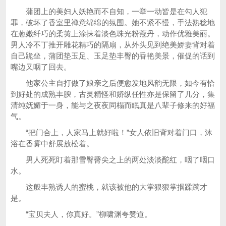
蒲团上的美妇人妖艳而不自知，一举一动皆是在勾人犯
罪，破坏了香室里禅意绵绵的氛围。她不紧不慢，手法熟稔地
在葱嫩纤巧的柔荑上涂抹着淡色珠光粉蔻丹，动作优雅美丽。
男人冷不丁推开雕花精巧的隔扇，从外头见到绝美娇妻背对着
自己跪坐，蒲团垫玉足、玉足垫丰臀的香艳美景，催促的话到
嘴边又咽了回去。
他家公主自打做了娘亲之后便愈发地风韵无限，如今有恰
到好处的成熟丰腴，古灵精怪和娇纵任性亦是保留了几分，集
清纯妩媚于一身，能与之夜夜同榻而眠真是八辈子修来的好福
气。
“把门合上，人家马上就好啦！”女人依旧背对着门口，沐
浴在香雾中舒展放松着。
男人死死盯着那雪臀臀尖之上的两处淡淡酡红，咽了咽口
水。
这般丰熟诱人的蜜桃，就该被他的大掌狠狠掌掴蹂躏才
是。
“宝贝夫人，你真好。”柳啸渊夸赞道。