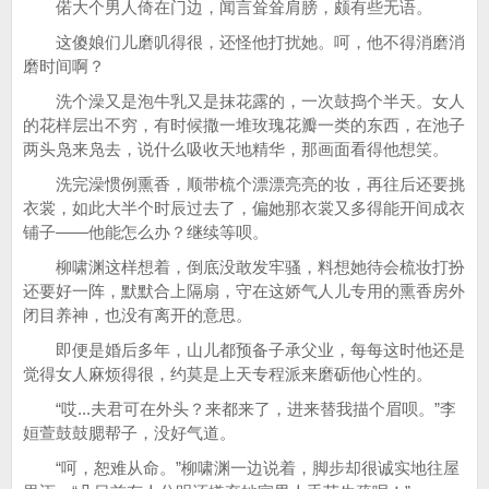
偌大个男人倚在门边，闻言耸耸肩膀，颇有些无语。
这傻娘们儿磨叽得很，还怪他打扰她。呵，他不得消磨消
磨时间啊？
洗个澡又是泡牛乳又是抹花露的，一次鼓捣个半天。女人
的花样层出不穷，有时候撒一堆玫瑰花瓣一类的东西，在池子
两头凫来凫去，说什么吸收天地精华，那画面看得他想笑。
洗完澡惯例熏香，顺带梳个漂漂亮亮的妆，再往后还要挑
衣裳，如此大半个时辰过去了，偏她那衣裳又多得能开间成衣
铺子——他能怎么办？继续等呗。
柳啸渊这样想着，倒底没敢发牢骚，料想她待会梳妆打扮
还要好一阵，默默合上隔扇，守在这娇气人儿专用的熏香房外
闭目养神，也没有离开的意思。
即便是婚后多年，山儿都预备子承父业，每每这时他还是
觉得女人麻烦得很，约莫是上天专程派来磨砺他心性的。
“哎...夫君可在外头？来都来了，进来替我描个眉呗。”李
姮萱鼓鼓腮帮子，没好气道。
“呵，恕难从命。”柳啸渊一边说着，脚步却很诚实地往屋