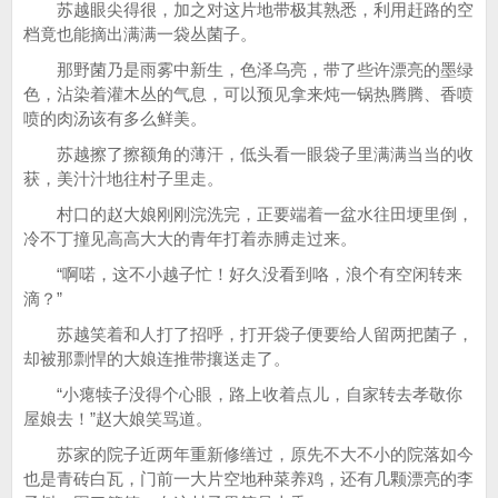
苏越眼尖得很，加之对这片地带极其熟悉，利用赶路的空
档竟也能摘出满满一袋丛菌子。
那野菌乃是雨雾中新生，色泽乌亮，带了些许漂亮的墨绿
色，沾染着灌木丛的气息，可以预见拿来炖一锅热腾腾、香喷
喷的肉汤该有多么鲜美。
苏越擦了擦额角的薄汗，低头看一眼袋子里满满当当的收
获，美汁汁地往村子里走。
村口的赵大娘刚刚浣洗完，正要端着一盆水往田埂里倒，
冷不丁撞见高高大大的青年打着赤膊走过来。
“啊喏，这不小越子忙！好久没看到咯，浪个有空闲转来
滴？”
苏越笑着和人打了招呼，打开袋子便要给人留两把菌子，
却被那剽悍的大娘连推带攘送走了。
“小瘪犊子没得个心眼，路上收着点儿，自家转去孝敬你
屋娘去！”赵大娘笑骂道。
苏家的院子近两年重新修缮过，原先不大不小的院落如今
也是青砖白瓦，门前一大片空地种菜养鸡，还有几颗漂亮的李