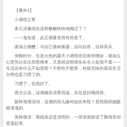
【番外1】
小酒馆之夜
多久没像现在这样畅畅快快地喝过了？
——鬼知道，反正酒量变得有些差了。
谢淑云微醺，与自己推杯换盏，自问自答，自得其乐。
傍晚时分，生意火热的露天小酒馆依旧有些嘈杂，谢淑云
心里凭白生出些愁绪来，又觉得这愁绪实在令人捉摸不透——
生活还有什么不如意呢？不愁吃不愁穿，枯燥无味的寡居生活
分明也是习惯了的。
习惯了，也就好了。
再怎么说，这酒确实清香四溢，实在是好喝得很。
眼眸渐渐湿润，这酒的劲儿缘何如此奇怪？居然闹得她眼
睛涨涨的。
美眸微湿，视线虽还是清明的，一张张画面进了脑海里却
晃荡起来。