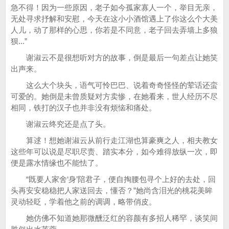
急不得！因为一些原因，老子如今孤家寡人一个，举目无亲，
无处寻求抒解和安慰，今天在这小小酒馆遇上了你这么个大美
人儿，动了那样的心思，你若是不同意，老子回去弄墙上多狼
狈...”
谢淑云不是很想听对方的故事，倒是最后一句差点让她笑
出声来。
这么大个块头，语气可怜巴巴、说着奇奇怪怪的荤话还蛮
可爱的。她倒是未曾质疑对方卖惨，在她看来，世人经历不尽
相同，铁打的汉子也并非没有烦恼和痛处。
谢淑云终究还是点了头。
算逑！想她谢淑云从前行走江湖也算豪爽之人，相夫教女
这些年可以说是尽职尽责、踏实本分，如今难得放纵一次，即
便是露水情缘也不能怯了。
“既要人家舍‘身’陪君子，便自掏腰包寻个上好的去处，回
头再安安稳稳把人家送回去，懂否？”她尚含泪光的桃花美眸
灵动轻眨，学着他之前的调调，略带俏皮。
她仿佛不知道她那微醺泛红的容颜有多招人稀罕，谈笑间