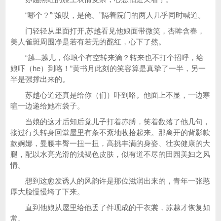
“哪个？”“娘哎，是俺。”隔着院门的两人几乎同时喊道。
门轻轻从里面打开,苏越看见他娘面带微笑，杏眸含春，
美人雀斑周围净是若有若无的酡红，心下了然。
“越...越儿，你琅个有空转来滴？转来也不打个招呼，给
娘吓（he）到咯！”黄书月此刻的笑容算是真挚了一半，另一
半是强撑出来的。
苏越心道还真是给你（们）吓到咯。他面上不显，一边寒
暄一边递给她布袋子。
当娘的这才后知后觉儿子打着赤膊，笑着数落了他几句，
接过行头转身回堂屋里有条不紊地收拾起来。那离开的背影款
款婀娜，曼腰丰臀一扭一扭，高挑丰满的身姿、壮实健康的大
腿，配以水亮光滑的浅褐色皮肤，似有道不尽的田园美妇之风
情。
想到这愈发诱人的风韵许是那位滋润出来的，青年一张憨
厚大脸慢慢垮了下来。
直到他娘从屋里给他丢了件现成的干衣裳，苏越才恢复如
常。