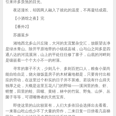
引来许多羡煞的目光。
夜还漫长，却因两人融入了彼此的温度，不再凝结成霜。
【小酒馆之夜】完
【番外2】
苏越返乡
湘地西北多山川丘陵，大河的支流繁杂交汇，放眼望去净
是绿水青山。除开平原地带的小镇或县城，山与山之间多是四
通八达的河流溪涧，山上的平处往往修了寨子，山底的河畔则
是镶嵌着一个个大小不一的村落。
寻常的寨子不大，少则几十、多则百把口人，粮食小菜尚
能自给自足，烧火做饭盖房子的木材遍地都是，只要肯付出相
应的劳动，在这里过个朴实的日子并不算难。若说有什么得天
独厚之处，大概是这里五花八门的野味——溪涧里的鱼、虾、
螃蟹，田里的蛙、田螺、黄鳝，林中的竹鼠、野兔、山笋、丛
菌子等等，可谓嘴馋者的天然宝库。
即使这里的山比较富有，人们大多依旧会选择出去看看。
一来靠山吃山也少不了大量的劳作，二来日复一日傍着几亩梯