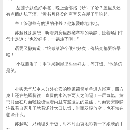
“丛菌子颜色好乖喔，晚上全部烙（炒）了哈？屋里头还
有点腊肉炕了滴。”黄书月轻柔的声音又在屋子里响起。
害！管那些有的没的作甚？他娘爱咋地咋地。
苏越揉揉脑袋，听着厨房里窸窸窣窣的动静，扯着嗓门中
气十足道：“也没好多，一锅炖了呗！”
语罢又撒娇道：“娘做菜浪个做都好次，俺脑壳都要饿晕
咯！”
“小屁股蛋子！乖乖呆到屋里头坐好去，等开饭。”他娘仍
是笑。
...
朴实无华却令人分外心安的晚饭简简单单进入尾声，四方
桌上还在热腾腾往上直冒的水汽在两人之间隔了一层氤氲。黄
书月坐在对面轻轻梳理着尚且有些凌乱的发丝，时而安安静静
注视着自家儿子就着汤汁大口扒饭，时而双眼放空，也不知在
想些什么。
苏越呢，只顾埋头干饭，时不时由衷地称赞一下娘亲的手