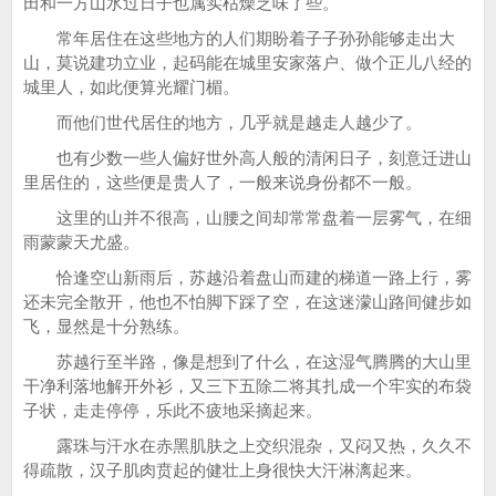
田和一方山水过日子也属实枯燥乏味了些。
常年居住在这些地方的人们期盼着子子孙孙能够走出大
山，莫说建功立业，起码能在城里安家落户、做个正儿八经的
城里人，如此便算光耀门楣。
而他们世代居住的地方，几乎就是越走人越少了。
也有少数一些人偏好世外高人般的清闲日子，刻意迁进山
里居住的，这些便是贵人了，一般来说身份都不一般。
这里的山并不很高，山腰之间却常常盘着一层雾气，在细
雨蒙蒙天尤盛。
恰逢空山新雨后，苏越沿着盘山而建的梯道一路上行，雾
还未完全散开，他也不怕脚下踩了空，在这迷濛山路间健步如
飞，显然是十分熟练。
苏越行至半路，像是想到了什么，在这湿气腾腾的大山里
干净利落地解开外衫，又三下五除二将其扎成一个牢实的布袋
子状，走走停停，乐此不疲地采摘起来。
露珠与汗水在赤黑肌肤之上交织混杂，又闷又热，久久不
得疏散，汉子肌肉贲起的健壮上身很快大汗淋漓起来。