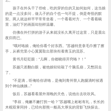
艺。
孩子在外头干了些啥，吃的穿的住的又如何如何，这当娘
的是一点没多问，做儿子的自个也一句不提，倒是奇怪的默
契。两人就这样平平常常坐着，一个看着对方、一个看着碗
里，油灯下的画面却别样温馨。
仿佛在外打拼的游子从来就没长久离开过这里，只是晨出
夜归而已。
“哦对咯娘，俺给你看个好东西。”苏越特意拿毛巾擦了擦
手，从裤兜里小心翼翼取出那块衔着青玉的流苏。
黄书月眨眨眼：“儿啊，你都晓得开窍咯？！”
苏越只差翻白眼，被他娘轻轻敲了个脑瓜崩，又憋回去
了。
“不是滴，听俺给你讲咯，是俺到青州替人跑腿滴时候遇
到个神仙姨姨...”
饭后，苏越看着屋外渐晚的天色，说他出去吹吹风。
“李叔，俺嫩不嫩打扰一哈？”苏越嘴上彬彬有礼，长长的
木棍双掌同持，已经向那熊一般高大厚实的背影飞快探去。