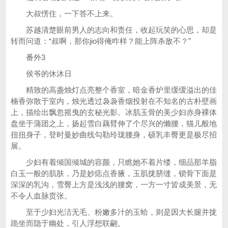
大叔愣住，一下答不上来。
苏越清楚眼前男人的志向和责任，收起玩笑的心思，却是
转而问道：“叔啊，那你jio得俺咋样？能上阵杀敌不？”
番外3
侯爷的休沐日
精致的高盏烛灯点亮整个香室，暗金香炉里缓缓溢出的佳
楠香弥散于室内，烛光透过袅袅香烟投射在不知名的古朴壁画
上，描绘出飘忽摇曳的玄秘光影。冰肌玉骨的美少妇赤身裸体
盘坐于蒲团之上，扬起雪白藕臂伸了个尽兴的懒腰，猫儿般地
扭扭身子，登时曼妙曲线勾勒玲珑腰身，硕乳丰臀更是极尽招
展。
少妇有着倾国倾城的容颜，只瞧她不着片缕，细品那羊脂
白玉一般的肌肤，乃是妙痣点香腋，玉肌拢脐缝，锁骨下面是
深深的乳沟，雪臀上方是浅浅的腰窝，一方一寸皆成美景，无
不令人血脉贲张。
至于少妇光洁无毛、粉嫩多汁的玉蛤，则是因大长腿并拢
跪坐而隐于幽处，引人浮想联翩。