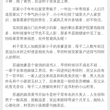
子树，围了篱笆，在这村子里算是上乘。
苏家小子年年往家里寄银子，一年比一年寄得多，人们只
道苏家出了个争气的小伙子，小小年纪得了城里大户人家赏
识，做着看家护院的营生，又威风又有许多钱拿，好不快活。
实则苏越出门在外鲜少归家，做的事比看家护院要危险得
多，有时候逢年过节也不见人影，那多半是跑镖途中见了血，
怕给家里带来祸患，在外暂避风头呢！
村子里无人知晓苏家小子的亲爹是谁，母子二人数年前迁
居这白水村之时便是相依为命，早些时候安家落户还得亏同村
人的帮衬。
苏越他爹是个俊俏的读书人，早些时候功不成名不就 ，
一家子全靠他娘做工养活。有一回进州赶考得利，苏父从此有
了一官半职，一家人还没来得及和和美美庆祝一番，男人先在
外头和个小家碧玉好上了。后来便是一朝得意弃糟糠，苏父从
此杳无音信，母子二人便辗转来到了这淳朴的小山村里。
苏越的娘亲黄书月如今是村子里有名的大美人，人生得和
男子一般高挑，面貌温柔，笑起来眼睛弯成个月牙儿，能给人
心都化掉，村里的小孩都爱与她亲近。