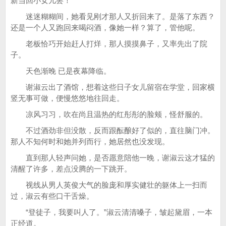
新当回小女儿罢！
迷迷糊糊间，她看见刚才那人又折回来了。是落了东西？
还是一个人又跑回来喝闷酒，像她一样？算了，管他呢。
老板恰巧开始赶人打烊，那人摸摸鼻子，又率先出了院
子。
天色渐晚 已是夜幕降临。
谢淑云出了酒馆，想着这些日子女儿留宿在学堂，回家横
竖无事可做，便慢悠悠地往回走。
凉风习习，吹在尚且温热的红彤彤的脸颊，怪舒服的。
不过酒劲非但没散，反而跟酝酿好了似的，直往脑门冲。
那人不知何时和她并列而行，她居然也没发现。
直到那人轻声问她，是否愿意陪他一晚，谢淑云这才猛的
清醒了许多，差点没腾的一下跳开。
视线从男人英俊大气的脸庞和厚实健壮的躯体上一扫而
过，淑云有些口干舌燥。
“登徒子，我要叫人了。”淑云清清嗓子，皱起黛眉，一本
正经道。