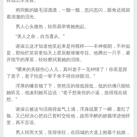
胜似出水芙蓉。
鸦羽般的睫毛湿漉漉，一颤一颤，忽闪忽闪，眼角还残留
着清澈的泪光。
男人心头微热，轻而易举将她抱起。
“美人之命，自当遵从。”
谢淑云这才知道他笑起来是何模样——丰神俊朗，不外如
是，那灿烂笑容更似天上星辰般璀璨夺目。他腾出一只手，避
开指节的厚茧，轻轻擦拭着她的泪痕。
“哪来的美丽伤心人儿，真叫老子一见钟情了！你若是跟
了老子，老子怕是一辈子舍不得你掉眼泪。”
浑厚的嗓音顿了下，突然压的很低很低，低的仿佛只能给
她听见，他凑到她耳边说：“老子想肏你的小逼，急得现在就
想。”
谢淑云被这句话闹得血气上涌，浑身战栗了一瞬，羞红了
脸。又已经决心把自己暂时交给他，故而半醉的娇颜埋进他怀
里，再不言语。
男人转而大笑，笑得张狂，在回城的大道上抱着个姑娘，