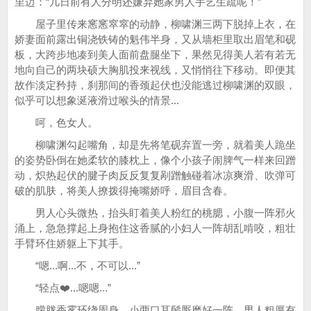
里迈：“几日前有人分明还嫌弃她家男人手艺生疏呢！”
屋子里传来窸窸窣窣的动静，柳啸渊三两下脱掉上衣，在
娇妻面前露出铜浇铁铸的魁伟半身，又从墙柜里取出眉笔和砚
板，大跨步地凑到美人面前盘腿坐下，果然见得美人若有若无
地向自己的两块硕大胸肌投来视线，又悄悄往下移动。即便其
故作淡定矜持，刹那间的香颈起伏也没能逃过柳啸渊的双眼，
似乎可以想象涎液滑过喉头的情景...
呵，色女人。
柳啸渊勾起嘴角，却是先将笔砚弃置一旁，就着美人跪坐
的姿势卧倒在她柔软的膝枕上，像个小孩子闹脾气一样来回蹭
动，炽热起伏的腱子肉反反复复剐蹭触碰着冰凉爽滑、吹弹可
破的肌肤，将美人撩拨得掩嘴娇呼，眉目含春。
男人心头微热，抬头盯着美人粉红的桃腮，小腹一阵邪火
涌上，急急撑起上身抱住这香腻的小妇人一阵胡乱啃咬，粗壮
手臂环住娇躯上下其手。
“嗯...啊...不，不可以...”
“轻点❤️...嗯嗯...”
朦胧香雾环绕周身，小两口耳鬓厮磨好一阵，男人粗厚有