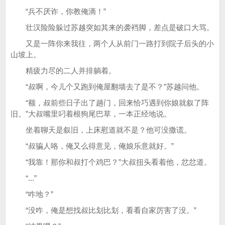
“兵不厌诈，你教俺滴！”
壮汉险险躲过苏越突如其来的袭裆脚，差点是破口大骂。
又是一阵你来我往，两个人从前门一路打到院子后头的小
山坡上。
精疲力尽的二人并排躺着。
“叔啊，今儿个又跑到俺屋翻墙去了是不？”苏越问他。
“额，叔前些日子出了趟门，回来恰巧遇到你娘就叙了阵
旧。”大叔嘴里叼着根狗尾巴草，一本正经地说。
坐着聊天是叙旧，上床慰道就不是？他可没撒谎。
“叔骗人咯，俺又么得意见，俺娘乐意就好。”
“我靠！那你和叔打个鸡巴？”大叔扭头看着他，忿忿道。
“...”
“咋地？”
“没咋，俺是想找叔比划比划，看看自家厉害了没。”