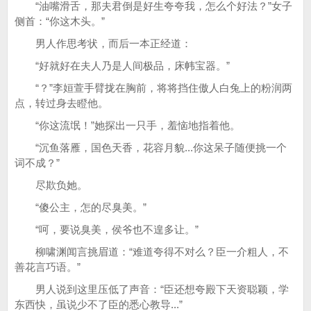
“油嘴滑舌，那夫君倒是好生夸夸我，怎么个好法？”女子
侧首：“你这木头。”
男人作思考状，而后一本正经道：
“好就好在夫人乃是人间极品，床帏宝器。”
“？”李姮萱手臂拢在胸前，将将挡住傲人白兔上的粉润两
点，转过身去瞪他。
“你这流氓！”她探出一只手，羞恼地指着他。
“沉鱼落雁，国色天香，花容月貌...你这呆子随便挑一个
词不成？”
尽欺负她。
“傻公主，怎的尽臭美。”
“呵，要说臭美，侯爷也不遑多让。”
柳啸渊闻言挑眉道：“难道夸得不对么？臣一介粗人，不
善花言巧语。”
男人说到这里压低了声音：“臣还想夸殿下天资聪颖，学
东西快，虽说少不了臣的悉心教导...”