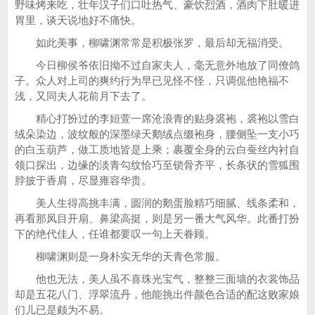
野味烤来吃，壮年汉子们口吐热气、豪饮烈酒，酒肉下肚暖进
胃里，谈天说地好不痛快。
如此美事，柳啸渊常常是积极张罗，最后却无福消受。
今日柳侯爷依旧拗不过自家夫人，毫无意外地放了同僚鸽
子。众人对上司的爽约行为早已见怪不怪，只调侃他艳福不
浅，又同夫人花前月下去了。
精心打扮过的李姮萱一席沧浪青的贴身裘袍，裘袍以雪白
绒朵染边，波纹般的深墨绿天鹅绒点缀袍身，腰侧坠一支小巧
的白玉葫芦，做工质地皆是上乘；裹覆全身的云白蚕丝内衬自
领口探出，边缘的淡青勾纹恰巧至锁骨齐平，长条状的雪狐围
脖披于香肩，尽显雍容华贵。
美人生得高挑丰满，圆润的鹅蛋脸精巧细腻、线条柔和，
再看那凤目开扇、鼻梁高挺，则是另一番大气风华。此番打扮
下的绝代佳人，任谁都要叹一句上天眷顾。
柳啸渊则是一身朴实无华的天青色常服。
他也无法，美人虽不喜珠光宝气，整整三面墙的衣裳饰品
却是五花八门、浮翠流丹，他能挑出件颜色合适的配这败家娘
们儿已是颇为不易。