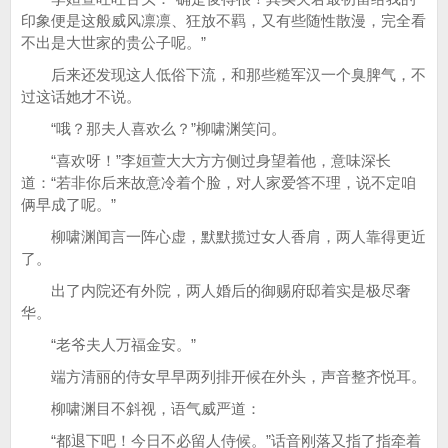
印象便是这般威风凛凛、狂放不羁，又有些随性散漫，完全看
不出是大世家的贵公子呢。”
后来还发现这人低俗下流，和那些糙军汉一个臭脾气，不
过这话她才不说。
“哦？那夫人喜欢么？”柳啸渊笑问。
“喜欢呀！”李姮萱大大方方侧过身望着他，意味深长
道：“若非你后来故意冷着个脸，对人家爱答不理，说不定咱
俩早成了呢。”
柳啸渊闻言一阵心虚，默默揽过女人香肩，两人靠得更近
了。
出了内院还有外院，两人婚后的御赐府邸着实是极尽奢
华。
“老爷夫人万福金安。”
端方清丽的侍女早早两列排开候在外头，声音整齐悦耳。
柳啸渊目不斜视，语气威严道：
“都退下吧！今日不必留人侍候。”话音刚落又指了指牵着