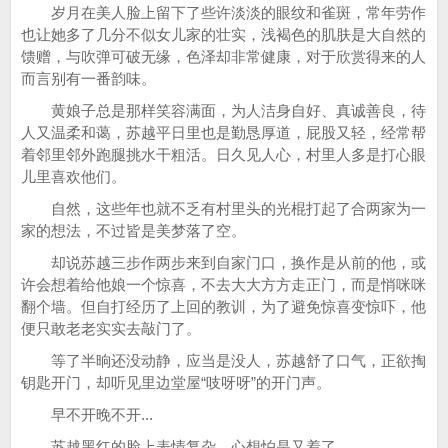
岁月在美人脸上留下了些许淡淡的眼纹和雀斑，常年劳作
也让她多了几分不似女儿家的壮实，浅褐色的肌肤是大自然的
馈赠，与吹弹可破无缘，色泽却非常健康，对于欣赏得来的人
而言别有一番韵味。
黄娘子总是那样笑容满面，为人洁身自好、真诚善良，待
人又温柔和蔼，苏越平日里也是勤恳厚道，屁股又轻，经常帮
着邻里邻外跑腿挑水干粗活。日久见人心，村里人多是打心眼
儿里喜欢他们。
自然，这些年也就不乏有村里头的光棍打起了合两家为一
家的想法，不过皆是美梦落了空。
却说苏越三步作两步来到自家门口，换作是从前的他，或
许会想着给他娘一个惊喜，不去大大方方走正门，而是悄咪咪
翻个墙。但自打经历了上回的教训，为了避免惊喜变惊吓，他
便只敢老老实实去敲门了。
等了半晌还没动静，应当是没人，苏越舒了口气，正欲掏
钥匙开门，却听见里边堂屋“吱呀呀”的开门声。
早不开晚不开...
苏越黑红的脸上表情复杂，心想怕是又着了。